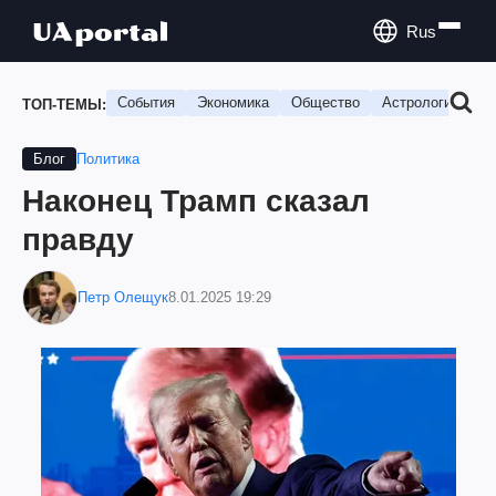
Rus
События
Экономика
Общество
Астрология
П
ТОП-ТЕМЫ:
Политика
Блог
Наконец Трамп сказал
правду
Петр Олещук
8.01.2025 19:29