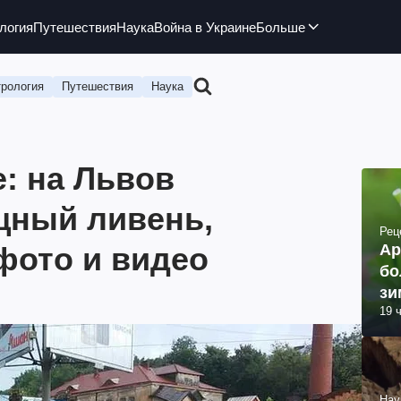
логия
Путешествия
Наука
Война в Украине
Больше
рология
Путешествия
Наука
: на Львов
щный ливень,
Рец
 фото и видео
Ар
бо
зи
19 
Нау