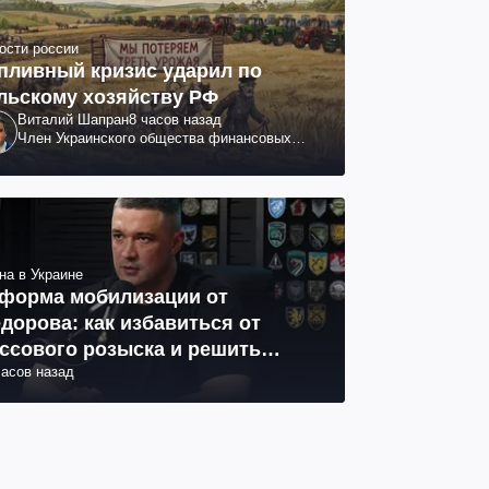
ости россии
пливный кризис ударил по
льскому хозяйству РФ
Виталий Шапран
8 часов назад
Член Украинского общества финансовых
аналитиков
на в Украине
форма мобилизации от
дорова: как избавиться от
ссового розыска и решить
часов назад
облему СОЧ