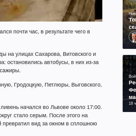
Нов
То
се
лся почти час, в результате чего в
оды на улицах Сахарова, Витовского и
ра: остановились автобусы, в них из-за
ссажиры.
Вой
Ре
яную, Гродоцкую, Петлюры, Выговского,
Фе
ма
18 
пр
ливень начался во Львове около 17:00.
вокруг стало серым. После этого на
й превратил вид за окном в сплошною