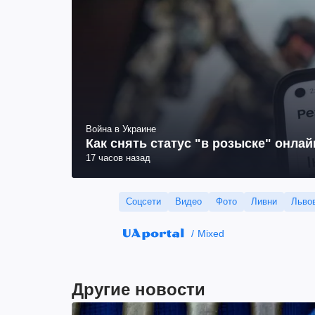
Война в Украине
Как снять статус "в розыске" онла
17 часов назад
Соцсети
Видео
Фото
Ливни
Льво
Mixed
Другие новости