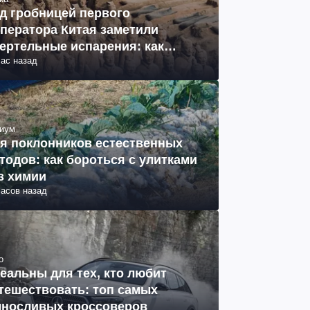
д гробницей первого
ператора Китая заметили
ертельные испарения: как
час назад
разовались (фото)
иум
я поклонников естественных
тодов: как бороться с улитками
з химии
часов назад
о
еальны для тех, кто любит
тешествовать: топ самых
носливых кроссоверов