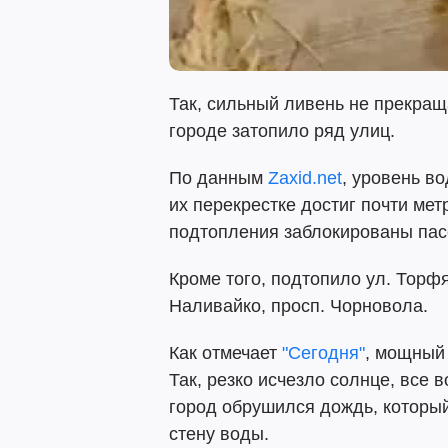
Так, сильный ливень не прекраща
городе затопило ряд улиц.
По данным
Zaxid.net
, уровень в
их перекрестке достиг почти мет
подтопления заблокированы па
Кроме того, подтопило ул. Торф
Наливайко, просп. Чорновола.
Как отмечает
"Сегодня"
, мощный 
Так, резко исчезло солнце, все 
город обрушился дождь, которы
стену воды.