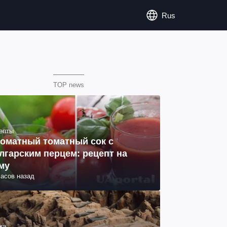
Rus
TOP news
епты
оматный томатный сок с
лгарским перцем: рецепт на
му
часов назад
ка