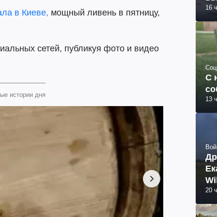
16 
ала в Киеве,
мощный ливень в пятницу,
иальных сетей, публикуя фото и видео
Соц
С 
со
ые истории дня
13 
Вой
Др
Ек
Wi
20 