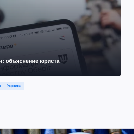
йн: объяснение юриста
в
Украина