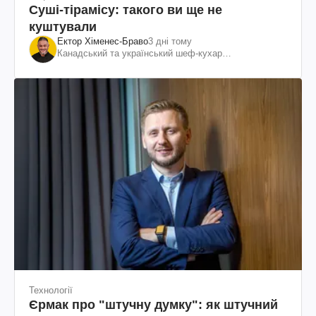
Суші-тірамісу: такого ви ще не
куштували
Ектор Хіменес-Браво
3 дні тому
Канадський та український шеф-кухар
колумбійського походження, бізнесмен, телеведучий
Технології
Єрмак про "штучну думку": як штучний