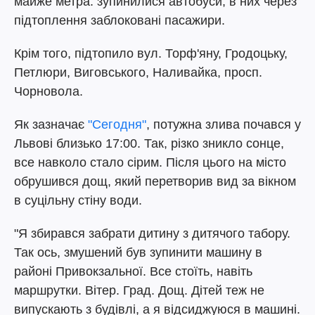
майже метра: зупинилися автобуси, в них через
підтоплення заблоковані пасажири.
Крім того, підтопило вул. Торф'яну, Гродоцьку,
Петлюри, Виговського, Наливайка, просп.
Чорновола.
Як зазначає
"Сегодня"
, потужна злива почався у
Львові близько 17:00. Так, різко зникло сонце,
все навколо стало сірим. Після цього на місто
обрушився дощ, який перетворив вид за вікном
в суцільну стіну води.
"Я збирався забрати дитину з дитячого табору.
Так ось, змушений був зупинити машину в
районі Привокзальної. Все стоїть, навіть
маршрутки. Вітер. Град. Дощ. Дітей теж не
випускають з будівлі, а я відсиджуюся в машині.