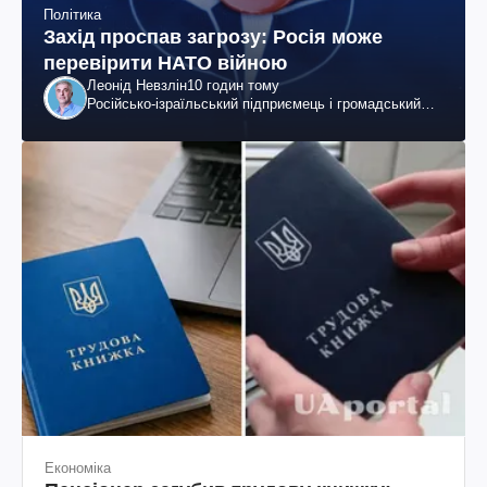
Політика
Захід проспав загрозу: Росія може
перевірити НАТО війною
Леонід Невзлін
10 годин тому
Російсько-ізраїльський підприємець і громадський
діяч, колишній віцепрезидент "ЮКОСа"
Економіка