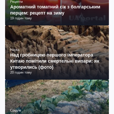
Рецепти
Ароматний томатний сік з болгарським
перцем: рецепт на зиму
19 годин тому
Наука
Над гробницею першого імператора
Китаю помітили смертельні випари: як
утворились (фото)
20 годин тому
Соціум