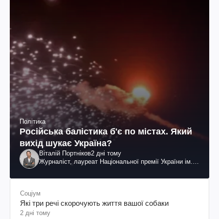
Політика
Російська балістика б'є по містах. Який
вихід шукає Україна?
Віталій Портніков
2 дні тому
Журналіст, лауреат Національної премії України ім.
Шевченка
Соціум
Які три речі скорочують життя вашої собаки
2 дні тому