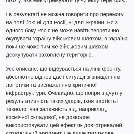
піхоту, яка має утримувати ту чи іншу територію.
І в результаті не можна говорити про перемогу
на полі бою ні для Росії, ні для України. Бо з
одного боку Росія не може навіть теоретично
окупувати Україну військовим шляхом, а Україна
поки не може тим же військовим шляхом
деокупувати захоплену територію.
Усе описане, що відбувається на лінії фронту,
абсолютно відповідає і ситуації зі знищенням
логістики та виснаженням критичної
інфраструктури. Очевидно, що попри відчутну
результативність таких ударів, їхня вартість і
технологічна залежність від, наприклад,
космічної складової, не дозволяє
використовувати цей ефект як довготривалий
стратегічний аргумент. Це лише тимчасове