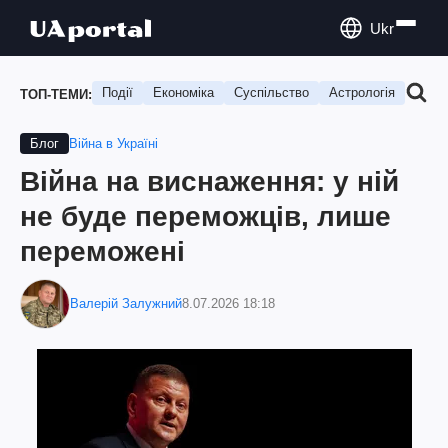
Ukr
Події
Економіка
Суспільство
Астрологія
Подо
ТОП-ТЕМИ:
Війна в Україні
Блог
Війна на виснаження: у ній
не буде переможців, лише
переможені
Валерій Залужний
8.07.2026 18:18