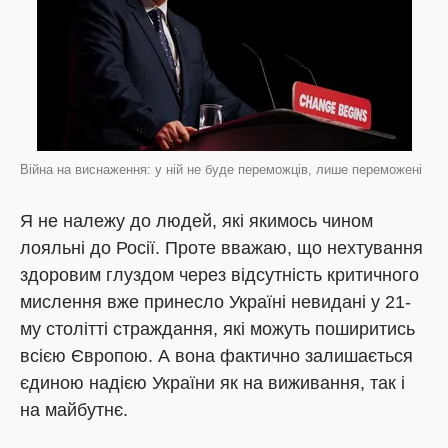
Війна на виснаження: у ній не буде переможців, лише переможені
Я не належу до людей, які якимось чином
лояльні до Росії. Проте вважаю, що нехтування
здоровим глуздом через відсутність критичного
мислення вже принесло Україні невидані у 21-
му столітті страждання, які можуть поширитись
всією Європою. А вона фактично залишається
єдиною надією України як на виживання, так і
на майбутнє.