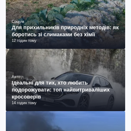
Соціум
Для прихильників природніх методів: як
боротись зі слимаками без хімії
12 годин тому
Авто
Ідеальні для тих, хто любить
подорожувати: топ найвитриваліших
кросоверів
14 годин тому