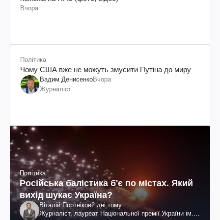
Вчора
Політика
Чому США вже не можуть змусити Путіна до миру
Вадим Денисенко
Вчора
Журналіст
Політика
Російська балістика б'є по містах. Який
вихід шукає Україна?
Віталій Портніков
2 дні тому
Журналіст, лауреат Національної премії України ім.