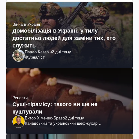
Війна в Україні
Домобілізація в Україні: у тилу
достатньо людей для заміни тих, хто
служить
Павло Казарін
2 дні тому
Журналіст
Рецепти
Суші-тірамісу: такого ви ще не
куштували
Ектор Хіменес-Браво
2 дні тому
Канадський та український шеф-кухар
колумбійського походження, бізнесмен, телеведучий