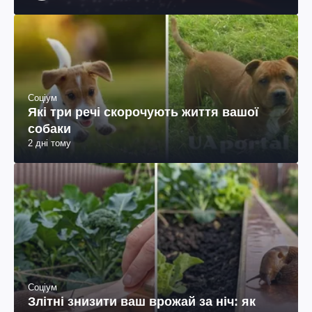
Шевченка
Соціум
Які три речі скорочують життя вашої
собаки
2 дні тому
Соціум
Злітні знизити ваш врожай за ніч: як