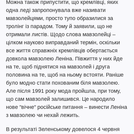
Можна також припустити, що кремлівці, яких
одна леді запропонувала вже називати
мавзолейцями, просто тупо образилися за
тролінг із парадом. Тому й заявили, що не
отримали листів. Щодо слова мавзолейці –
цілком науково виправданий термін, оскільки
все життя справжніх кремлівців обертається
довкола мавзолею Леніна. Півжиття у них йде
на те, щоб піднятися на мавзолей і друга
половина на те, щоб на ньому встояти. Раніше
було модно стати похованим біля мавзолею.
Але після 1991 року мода пройшла, при тому,
що сам мавзолей залишився. Це народило
нове "вічне" російське питання – винести Леніна
з мавзолею чи нехай лежить.
В результаті Зеленському довелося 4 червня