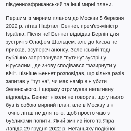
південноафриканський та інші мирні плани.
Першим із мирним планом до Москви 5 березня
2022 р. літав Нафталі Беннет, прем'єр-міністр
Ізраїлю. Після неї Беннет відвідав Берлін для
зустрічі з Олафом Шольцем, але до Києва не
приїхав, всупереч анонсу. Зеленський тоді
публічно запропонував "путину" зустріч у
Єрусалимі, де знову сподівався "зазирнути у
вічі". Пізніше Беннет розповідав, що кілька разів
запитав у "путіна", чи має намір він убити
Зеленського, і щоразу отримував негативну
відповідь. Беннет ніколи не говорив, що у нього
був із собою мирний план, але в Москву він
точно літав не для того, щоб просто чаю з
бубликами попити. Який змінив його та Яїра
Лапіда 29 грудня 2022 р. Нетаньяху подібної