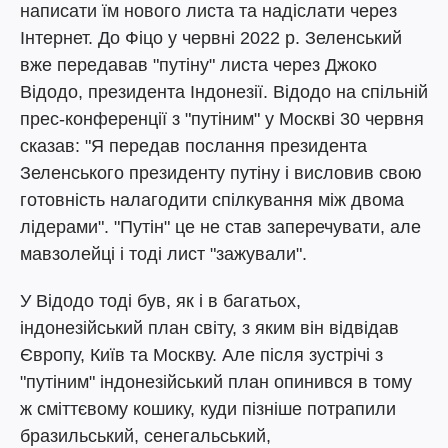
написати їм нового листа та надіслати через
Інтернет. До Фіцо у червні 2022 р. Зеленський
вже передавав "путіну" листа через Джоко
Відодо, президента Індонезії. Відодо на спільній
прес-конференції з "путіним" у Москві 30 червня
сказав: "Я передав послання президента
Зеленського президенту путіну і висловив свою
готовність налагодити спілкування між двома
лідерами". "Путін" це не став заперечувати, але
мавзолейці і тоді лист "зажували".
У Відодо тоді був, як і в багатьох,
індонезійський план світу, з яким він відвідав
Європу, Київ та Москву. Але після зустрічі з
"путіним" індонезійський план опинився в тому
ж сміттєвому кошику, куди пізніше потрапили
бразильський, сенегальський,