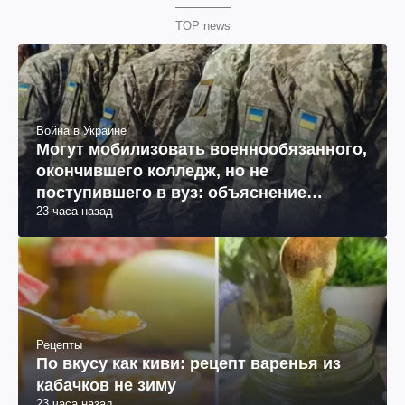
TOP news
Война в Украине
Могут мобилизовать военнообязанного,
окончившего колледж, но не
поступившего в вуз: объяснение
23 часа назад
юриста
Рецепты
По вкусу как киви: рецепт варенья из
кабачков не зиму
23 часа назад