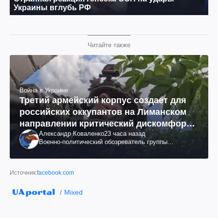
Читайте также
Война в Украине
Третий армейский корпус создает для
российских оккупантов на Лиманском
направлении критический дискомфорт:
Александр Коваленко
23 часа назад
как это удалось
Военно-политический обозреватель группы
"Информационное сопротивление"
Источник:
facebook.com
Mixed