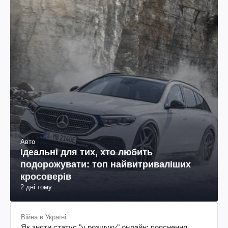
Авто
Ідеальні для тих, хто любить
подорожувати: топ найвитриваліших
кросоверів
2 дні тому
Війна в Україні
Як зняти статус "у розшуку" онлайн: пояснення