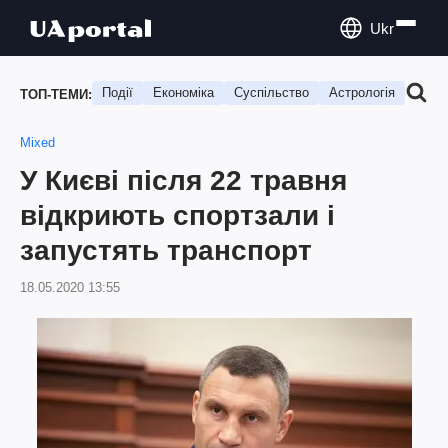
Ukr
Події
Економіка
Суспільство
Астрологія
Подо
ТОП-ТЕМИ:
Mixed
У Києві після 22 травня
відкриють спортзали і
запустять транспорт
18.05.2020 13:55