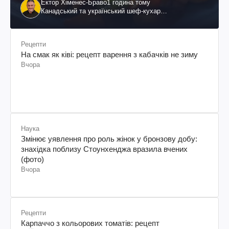
Ектор Хіменес-Браво
1 година тому
Канадський та український шеф-кухар
колумбійського походження, бізнесмен, телеведучий
Рецепти
На смак як ківі: рецепт варення з кабачків не зиму
Вчора
Наука
Змінює уявлення про роль жінок у бронзову добу:
знахідка поблизу Стоунхенджа вразила вчених
(фото)
Вчора
Рецепти
Карпаччо з кольорових томатів: рецепт