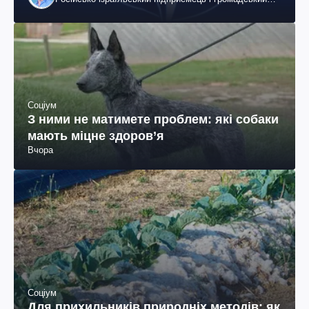
діяч, колишній віцепрезидент "ЮКОСа"
Соціум
З ними не матимете проблем: які собаки
мають міцне здоров’я
Вчора
Соціум
Для прихильників природніх методів: як