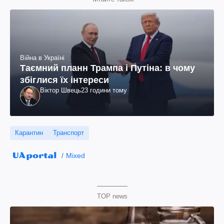
Війна в Україні
Таємний планн Трампа і Путіна: в чому
збіглися їх інтереси
Віктор Швець
23 години тому
Карантин
Транспорт
Mixed
TOP news