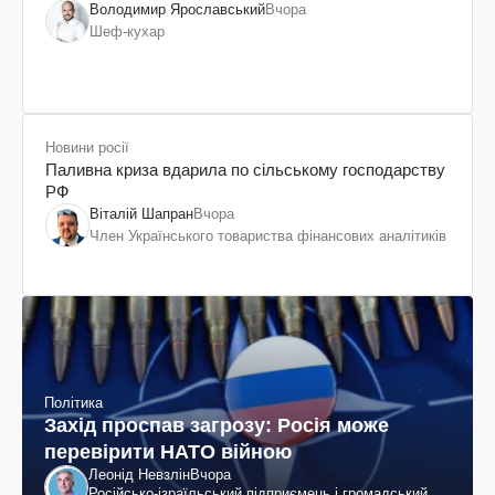
Володимир Ярославський
Вчора
Шеф-кухар
Новини росії
Паливна криза вдарила по сільському господарству
РФ
Віталій Шапран
Вчора
Член Українського товариства фінансових аналітиків
Політика
Захід проспав загрозу: Росія може
перевірити НАТО війною
Леонід Невзлін
Вчора
Російсько-ізраїльський підприємець і громадський