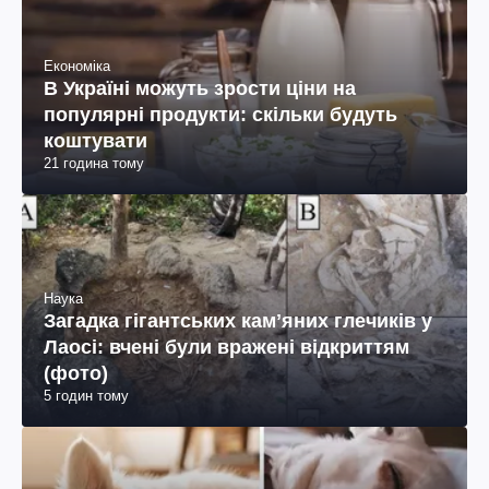
Економіка
В Україні можуть зрости ціни на
популярні продукти: скільки будуть
коштувати
21 година тому
Наука
Загадка гігантських камʼяних глечиків у
Лаосі: вчені були вражені відкриттям
(фото)
5 годин тому