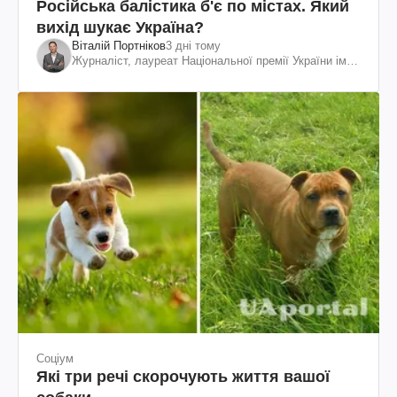
Російська балістика б'є по містах. Який
вихід шукає Україна?
Віталій Портніков
3 дні тому
Журналіст, лауреат Національної премії України ім.
Шевченка
Соціум
Які три речі скорочують життя вашої