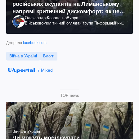
російських окупантів на Лиманському
напрямі критичний дискомфорт: як це
Олександр Коваленко
Вчора
вдалося
Військово-політичний оглядач групи "Інформаційний
спротив"
Джерело:
facebook.com
Війна в Україні
Блоги
Mixed
TOP news
Війна в Україні
Чи можуть мобілізувати