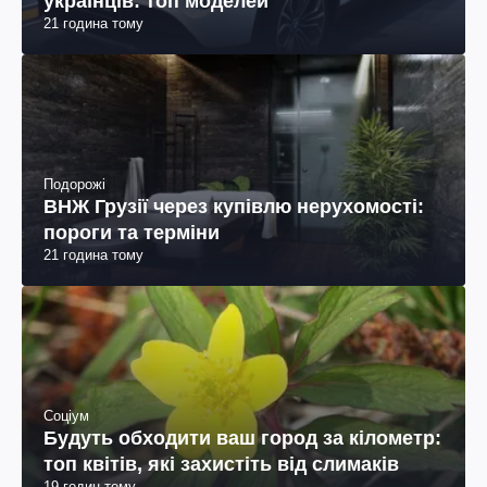
українців: топ моделей
21 година тому
Подорожі
ВНЖ Грузії через купівлю нерухомості:
пороги та терміни
21 година тому
Соціум
Будуть обходити ваш город за кілометр:
топ квітів, які захистіть від слимаків
19 годин тому