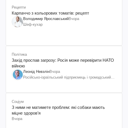
Рецепти
Карпаччо з кольорових томатів: рецепт
Володимир Ярославський
Вчора
Шеф-кухар
Політика
Захід проспав загрозу: Росія може перевірити НАТО
війною
Леонід Невзлін
Вчора
Російсько-ізраїльський підприємець і громадський
діяч, колишній віцепрезидент "ЮКОСа"
Соціум
З ними не матимете проблем: які собаки мають
міцне здоров’я
Вчора