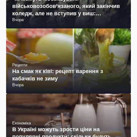
військовозобов’язаного, який закінчив
коледж, але не вступив у виш:
Вчора
пояснення юриста
Рецепти
На смак як ківі: рецепт варення з
кабачків не зиму
Вчора
Економіка
В Україні можуть зрости ціни на
популярні продукти: скільки будуть