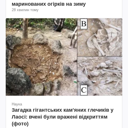
маринованих огірків на зиму
28 хвилин тому
Наука
Загадка гігантських камʼяних глечиків у
Лаосі: вчені були вражені відкриттям
(фото)