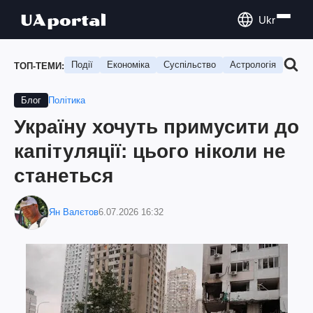
Ukr
Події
Економіка
Суспільство
Астрологія
Подо
ТОП-ТЕМИ:
Політика
Блог
Україну хочуть примусити до
капітуляції: цього ніколи не
станеться
Ян Валєтов
6.07.2026 16:32