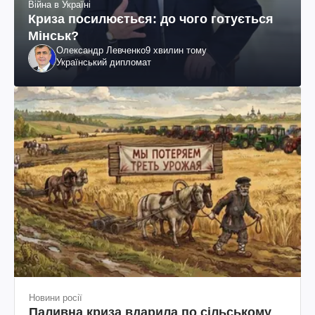
Війна в Україні
Криза посилюється: до чого готується
Мінськ?
Олександр Левченко
9 хвилин тому
Український дипломат
Новини росії
Паливна криза вдарила по сільському