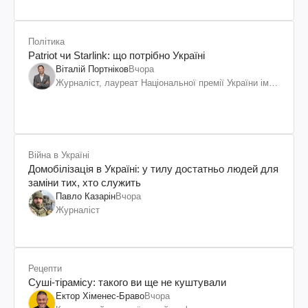
Політика
Patriot чи Starlink: що потрібно Україні
Віталій Портніков
Вчора
Журналіст, лауреат Національної премії України ім.
Шевченка
Війна в Україні
Домобілізація в Україні: у тилу достатньо людей для
заміни тих, хто служить
Павло Казарін
Вчора
Журналіст
Рецепти
Суші-тірамісу: такого ви ще не куштували
Ектор Хіменес-Браво
Вчора