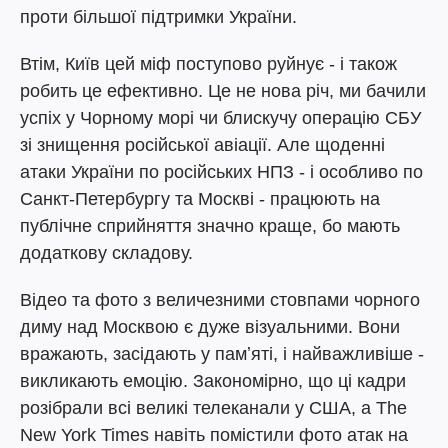
проти більшої підтримки України.
Втім, Київ цей міф поступово руйнує - і також
робить це ефективно. Це не нова річ, ми бачили
успіх у Чорному морі чи блискучу операцію СБУ
зі знищення російської авіації. Але щоденні
атаки України по російських НПЗ - і особливо по
Санкт-Петербургу та Москві - працюють на
публічне сприйняття значно краще, бо мають
додаткову складову.
Відео та фото з величезними стовпами чорного
диму над Москвою є дуже візуальними. Вони
вражають, засідають у памʼяті, і найважливіше -
викликають емоцію. Закономірно, що ці кадри
розібрали всі великі телеканали у США, а The
New York Times навіть помістили фото атак на