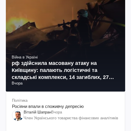
Війна в Україні
рф здійснила масовану атаку на
Київщину: палають логістичні та
складські комплекси, 14 загиблих, 27
Вчора
поранених (фото, відео)
Політика
Росіяни впали в споживчу депресію
Віталій Шапран
Вчора
Член Українського товариства фінансових аналітиків