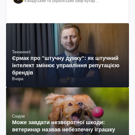
Канадський та український шеф-кухар
колумбійського походження, бізнесмен, телеведучий
Технології
Єрмак про "штучну думку": як штучний
інтелект змінює управління репутацією
брендів
Вчора
Соціум
Може завдати незворотної шкоди:
ветеринар назвав небезпечну іграшку