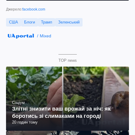
Джерело:
facebook.com
США
Блоги
Трамп
Зеленський
Mixed
TOP news
Соціум
Злітні знизити ваш врожай за ніч: як
боротись зі слимаками на городі
20 годин тому