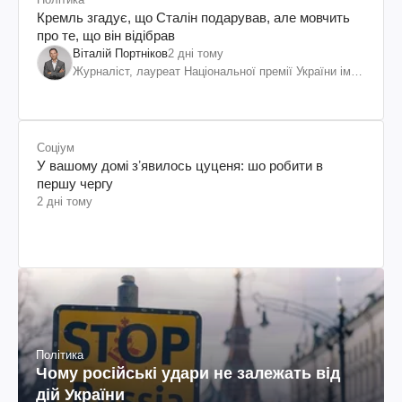
Кремль згадує, що Сталін подарував, але мовчить
про те, що він відібрав
Віталій Портніков
2 дні тому
Журналіст, лауреат Національної премії України ім.
Шевченка
Соціум
У вашому домі зʼявилось цуценя: шо робити в
першу чергу
2 дні тому
Політика
Чому російські удари не залежать від
дій України