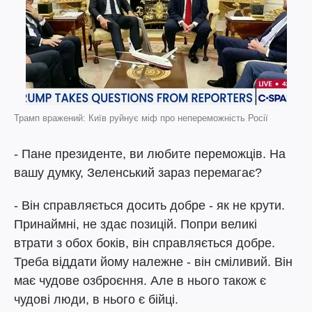
Трамп вражений: Київ руйнує міф про непереможність Росії
- Пане президенте, ви любите переможців. На
вашу думку, Зеленський зараз перемагає?
- Він справляється досить добре - як не крути.
Принаймні, не здає позицій. Попри великі
втрати з обох боків, він справляється добре.
Треба віддати йому належне - він сміливий. Він
має чудове озброєння. Але в нього також є
чудові люди, в нього є бійці.