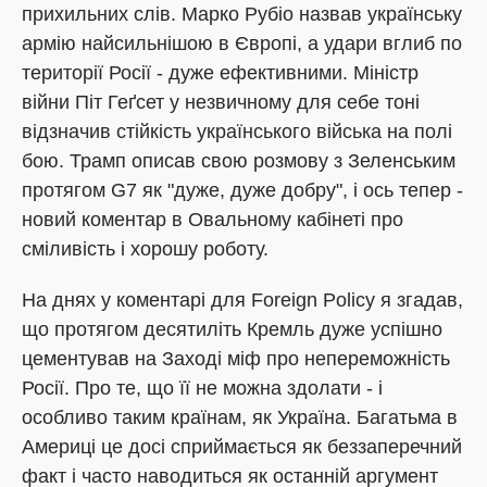
прихильних слів. Марко Рубіо назвав українську
армію найсильнішою в Європі, а удари вглиб по
території Росії - дуже ефективними. Міністр
війни Піт Геґсет у незвичному для себе тоні
відзначив стійкість українського війська на полі
бою. Трамп описав свою розмову з Зеленським
протягом G7 як "дуже, дуже добру", і ось тепер -
новий коментар в Овальному кабінеті про
сміливість і хорошу роботу.
На днях у коментарі для Foreign Policy я згадав,
що протягом десятиліть Кремль дуже успішно
цементував на Заході міф про непереможність
Росії. Про те, що її не можна здолати - і
особливо таким країнам, як Україна. Багатьма в
Америці це досі сприймається як беззаперечний
факт і часто наводиться як останній аргумент