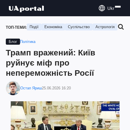
Ukr
Події
Економіка
Суспільство
Астрологія
Подо
ТОП-ТЕМИ:
Політика
Блог
Трамп вражений: Київ
руйнує міф про
непереможність Росії
Остап Яриш
25.06.2026 16:20