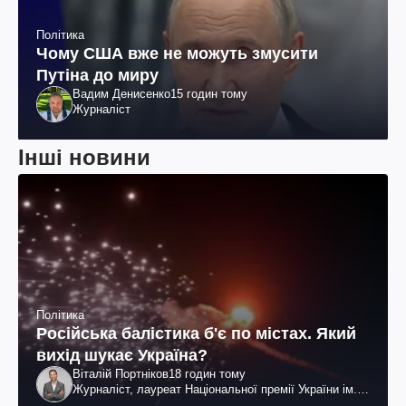
Політика
Чому США вже не можуть змусити
Путіна до миру
Вадим Денисенко
15 годин тому
Журналіст
Інші новини
Політика
Російська балістика б'є по містах. Який
вихід шукає Україна?
Віталій Портніков
18 годин тому
Журналіст, лауреат Національної премії України ім.
Шевченка