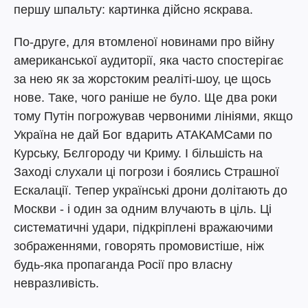
першу шпальту: картинка дійсно яскрава.
По-друге, для втомленої новинами про війну
американської аудиторії, яка часто спостерігає
за нею як за жорстоким реаліті-шоу, це щось
нове. Таке, чого раніше не було. Ще два роки
тому Путін погрожував червоними лініями, якщо
Україна не дай Бог вдарить АТАКАМСами по
Курську, Бєлгороду чи Криму. І більшість на
Заході слухали ці погрози і боялись Страшної
Ескалації. Тепер українські дрони долітають до
Москви - і один за одним влучають в ціль. Ці
систематичні удари, підкріплені вражаючими
зображеннями, говорять промовистіше, ніж
будь-яка пропаганда Росії про власну
невразливість.