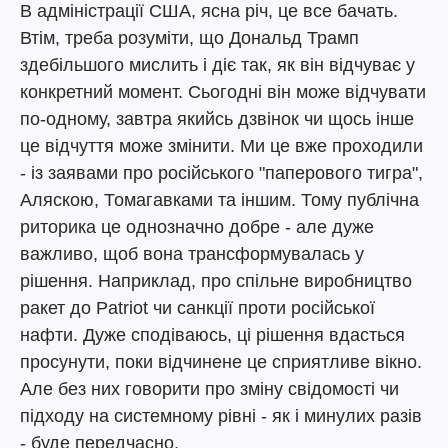
В адміністрації США, ясна річ, це все бачать.
Втім, треба розуміти, що Дональд Трамп
здебільшого мислить і діє так, як він відчуває у
конкретний момент. Сьогодні він може відчувати
по-одному, завтра якийсь дзвінок чи щось інше
це відчуття може змінити. Ми це вже проходили
- із заявами про російського "паперового тигра",
Аляскою, Томагавками та іншим. Тому публічна
риторика це однозначно добре - але дуже
важливо, щоб вона трансформувалась у
рішення. Наприклад, про спільне виробництво
ракет до Patriot чи санкції проти російської
нафти. Дуже сподіваюсь, ці рішення вдасться
просунути, поки відчинене це сприятливе вікно.
Але без них говорити про зміну свідомості чи
підходу на системному рівні - як і минулих разів
- буде передчасно.