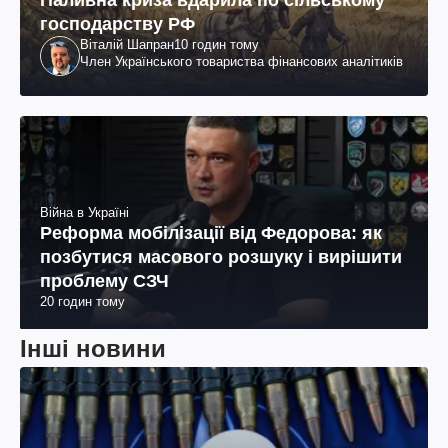
Паливна криза вдарила по сільському
господарству РФ
Віталій Шапран
10 годин тому
Член Українського товариства фінансових аналітиків
Війна в Україні
Реформа мобілізації від Федорова: як
позбутися масового розшуку і вирішити
проблему СЗЧ
20 годин тому
Інші новини