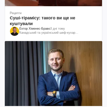
Рецепти
Суші-тірамісу: такого ви ще не
куштували
Ектор Хіменес-Браво
3 дні тому
Канадський та український шеф-кухар
колумбійського походження, бізнесмен, телеведучий