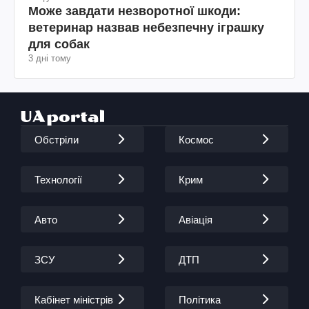
Може завдати незворотної шкоди:
ветеринар назвав небезпечну іграшку
для собак
3 дні тому
Обстріли
Космос
Технології
Крим
Авто
Авіація
ЗСУ
ДТП
Кабінет міністрів
Політика