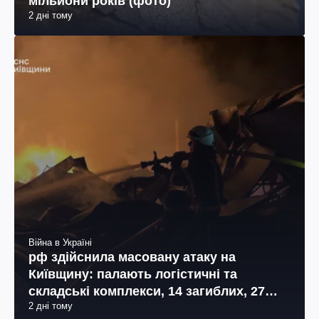
мільйони років (фото)
2 дні тому
Війна в Україні
рф здійснила масовану атаку на
Київщину: палають логістичні та
складські комплекси, 14 загиблих, 27
2 дні тому
поранених (фото, відео)