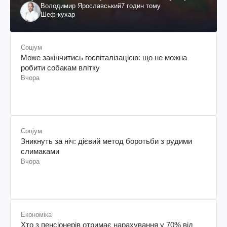
Володимир Ярославський
7 годин тому
Шеф-кухар
Соціум
Може закінчитись госпіталізацією: що не можна
робити собакам влітку
Вчора
Соціум
Зникнуть за ніч: дієвий метод боротьби з рудими
слимаками
Вчора
Економіка
Хто з пенсіонерів отримає нарахування у 70% від