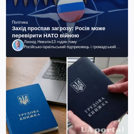
Політика
Захід проспав загрозу: Росія може
перевірити НАТО війною
Леонід Невзлін
13 годин тому
Російсько-ізраїльський підприємець і громадський
діяч, колишній віцепрезидент "ЮКОСа"