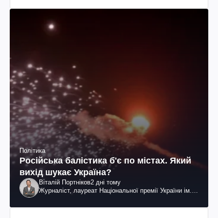
Політика
Російська балістика б'є по містах. Який
вихід шукає Україна?
Віталій Портніков
2 дні тому
Журналіст, лауреат Національної премії України ім.
Шевченка