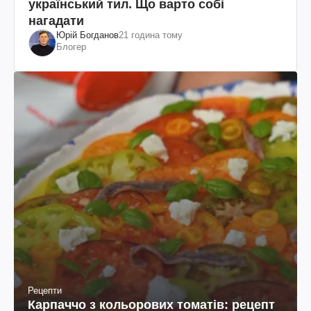
український тил. Що варто собі
нагадати
Юрій Богданов
21 година тому
Блогер
Рецепти
Карпаччо з кольорових томатів: рецепт