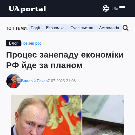
Ukr
Події
Економіка
Суспільство
Астрологія
Подо
ТОП-ТЕМИ:
Новини росії
Блог
Процес занепаду економіки
РФ йде за планом
Валерій Пекар
7.07.2026 21:08