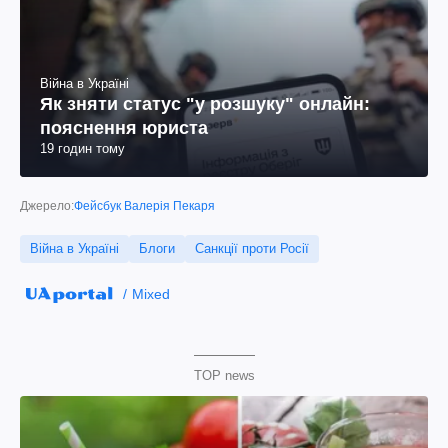
Війна в Україні
Як зняти статус "у розшуку" онлайн:
пояснення юриста
19 годин тому
Джерело:
Фейсбук Валерія Пекаря
Війна в Україні
Блоги
Санкції проти Росії
Mixed
TOP news