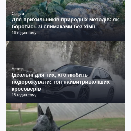
Соціум
Для прихильників природніх методів: як
боротись зі слимаками без хімії
16 годин тому
Авто
Ідеальні для тих, хто любить
подорожувати: топ найвитриваліших
кросоверів
18 годин тому