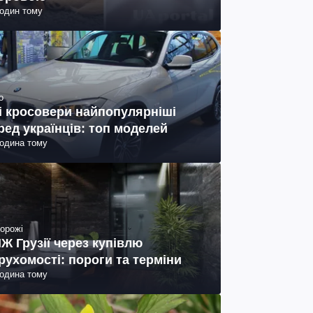
годин тому
о
і кросовери найпопулярніші
ред українців: топ моделей
година тому
орожі
Ж Грузії через купівлю
рухомості: пороги та терміни
година тому