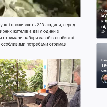
Соц
Бу
кі
ункті проживають 223 людини, серед
ві
ирних жителів є дві людини з
19 
 отримали набори засобів особистої
о з особливими потребами отримав
Війн
Та
чо