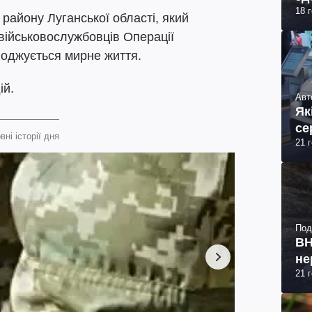
18 
 району Луганської області, який
військовослужбовців Операції
годжується мирне життя.
ій.
Авт
Як
се
вні історії дня
21 
Под
ВН
не
21 