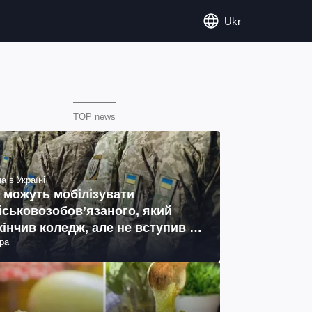
Ukr
TOP news
а в Україні
 можуть мобілізувати
йськовозобов’язаного, який
кінчив коледж, але не вступив у
ра
ш: пояснення юриста