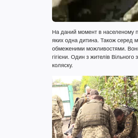
На даний момент в населеному п
яких одна дитина. Також серед м
обмеженими можливостями. Вони
гігієни. Один з жителів Вільног
коляску.