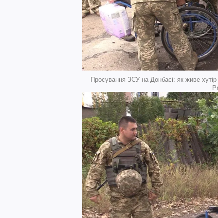
Просування ЗСУ на Донбасі: як живе хутір
P