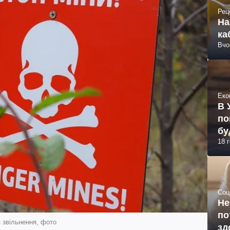
Рец
На
ка
Вчо
Еко
В 
по
бу
18 
Соц
Не
по
я звільнення, фото
зд