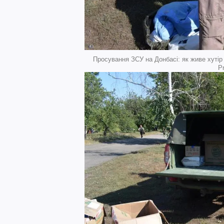
Просування ЗСУ на Донбасі: як живе хутір
P