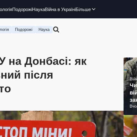
ологія
Подорожі
Наука
Війна в Україні
Більше
логія
Подорожі
Наука
 на Донбасі: як
ьний після
Війн
то
Чи
ві
за
Вчо
ви