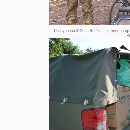
Просування ЗСУ на Донбасі: як живе хутір
P