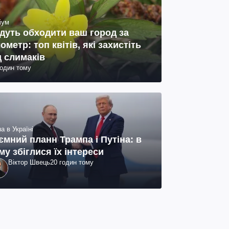
іум
дуть обходити ваш город за
лометр: топ квітів, які захистіть
д слимаків
годин тому
а в Україні
ємний планн Трампа і Путіна: в
му збіглися їх інтереси
Віктор Швець
20 годин тому