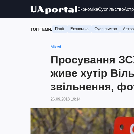
Економіка
Суспільство
Астр
Події
Економіка
Суспільство
Астро
ТОП-ТЕМИ:
Mixed
Просування ЗСУ
живе хутір Віл
звільнення, фо
26.09.2018 19:14