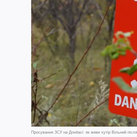
Просування ЗСУ на Донбасі: як живе хутір Вільний післ