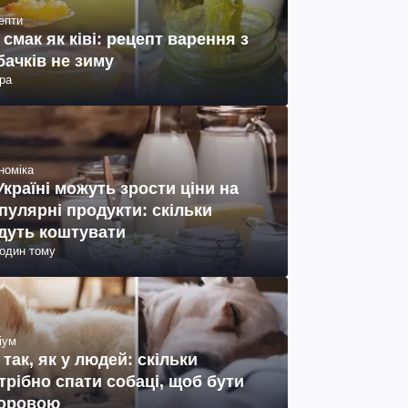
епти
 смак як ківі: рецепт варення з
бачків не зиму
ра
номіка
Україні можуть зрости ціни на
пулярні продукти: скільки
дуть коштувати
годин тому
іум
 так, як у людей: скільки
трібно спати собаці, щоб бути
оровою