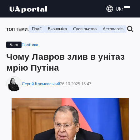
Ukr
Події
Економіка
Суспільство
Астрологія
Подо
ТОП-ТЕМИ:
Політика
Блог
Чому Лавров злив в унітаз
мрію Путіна
Сергій Климовський
26.10.2025 15:47