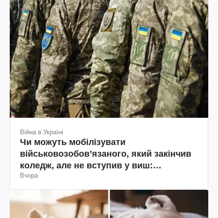
Війна в Україні
Чи можуть мобілізувати
військовозобов’язаного, який закінчив
коледж, але не вступив у виш:
Вчора
пояснення юриста