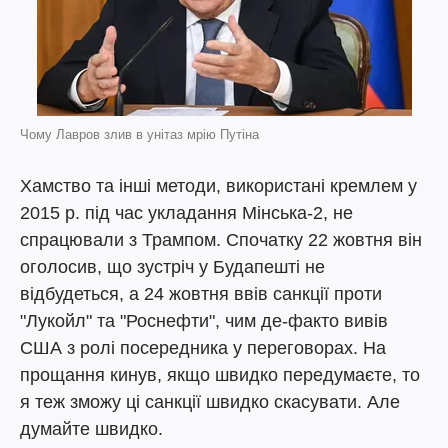
Чому Лавров злив в унітаз мрію Путіна
Хамство та інші методи, використані кремлем у
2015 р. під час укладання Мінська-2, не
спрацювали з Трампом. Спочатку 22 жовтня він
оголосив, що зустріч у Будапешті не
відбудеться, а 24 жовтня ввів санкції проти
"Лукойл" та "Роснефти", чим де-факто вивів
США з ролі посередника у переговорах. На
прощання кинув, якщо швидко передумаєте, то
я теж зможу ці санкції швидко скасувати. Але
думайте швидко.