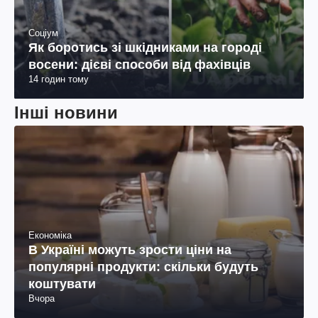
Соціум
Як боротись зі шкідниками на городі
восени: дієві способи від фахівців
14 годин тому
Інші новини
Економіка
В Україні можуть зрости ціни на
популярні продукти: скільки будуть
коштувати
Вчора