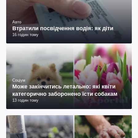
Авто
Втратили посвідчення водія: як діти
16 годин тому
Соціум
Може закінчитись летально: які квіти
категорично заборонено їсти собакам
13 годин тому