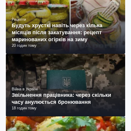
Рецепти
Будуть хрусткі навіть через кілька
місяців після закатування: рецепт
маринованих огірків на зиму
20 годин тому
Війна в Україні
Звільнення працівника: через скільки
часу анулюється бронювання
18 годин тому