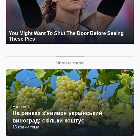
Читайте також
Економіка
На ринках зʼявився український
виноград: скільки коштує
16 годин тому