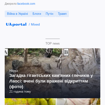
Джерело:
facebook.com
Війна в Україні
Блоги
Путін
Трамп
Mixed
TOP news
Наука
Загадка гігантських камʼяних глечиків у
Лаосі: вчені були вражені відкриттям
(фото)
21 година тому