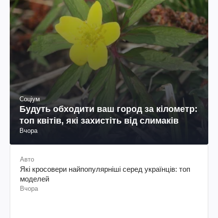
Соціум
Будуть обходити ваш город за кілометр:
топ квітів, які захистіть від слимаків
Вчора
Авто
Які кросовери найпопулярніші серед українців: топ
моделей
Вчора