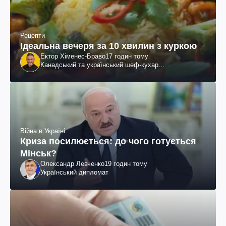
Рецепти
Ідеальна вечеря за 10 хвилин з куркою
Ектор Хіменес-Браво
17 годин тому
Канадський та український шеф-кухар
колумбійського походження, бізнесмен, телеведучий
Війна в Україні
Криза посилюється: до чого готується
Мінськ?
Олександр Левченко
19 годин тому
Український дипломат