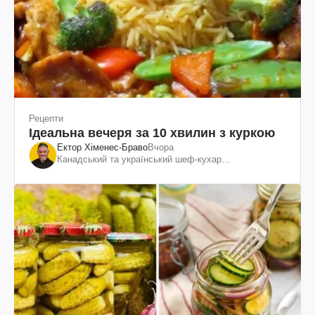
Рецепти
Ідеальна вечеря за 10 хвилин з куркою
Ектор Хіменес-Браво
Вчора
Канадський та український шеф-кухар
колумбійського походження, бізнесмен, телеведучий