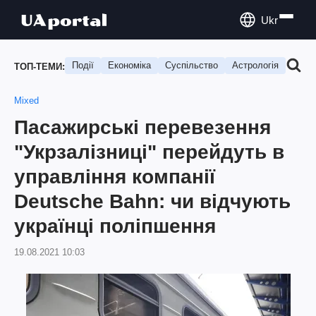
Ukr
Події
Економіка
Суспільство
Астрологія
Подо
ТОП-ТЕМИ:
Mixed
Пасажирські перевезення
"Укрзалізниці" перейдуть в
управління компанії
Deutsche Bahn: чи відчують
українці поліпшення
19.08.2021 10:03