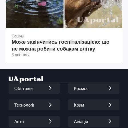
Соціум
Може закінчитись госпіталізацією: що
не можна робити собакам влітку
3 дні тому
Обстріли
Космос
Технології
Крим
Авто
Авіація