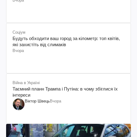
Вчора
Соціум
Будуть обходити ваш город за кілометр: топ квітів,
які захистіть від слимаків
Вчора
Війна в Україні
Таємний планн Трампа і Путіна: в чому збіглися їх
інтереси
Віктор Швець
Вчора