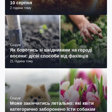
10 серпня
2 години тому
Соціум
Як боротись зі шкідниками на городі
восени: дієві способи від фахівців
21 година тому
Соціум
Може закінчитись летально: які квіти
категорично заборонено їсти собакам