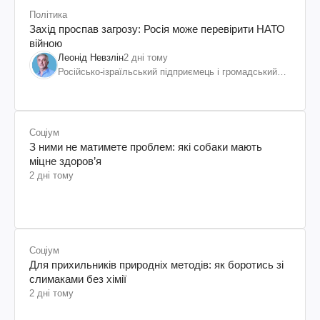
Політика
Захід проспав загрозу: Росія може перевірити НАТО
війною
Леонід Невзлін
2 дні тому
Російсько-ізраїльський підприємець і громадський
діяч, колишній віцепрезидент "ЮКОСа"
Соціум
З ними не матимете проблем: які собаки мають
міцне здоров’я
2 дні тому
Соціум
Для прихильників природніх методів: як боротись зі
слимаками без хімії
2 дні тому