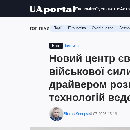
Економіка
Суспільство
Астр
Події
Економіка
Суспільство
Астро
ТОП-ТЕМИ:
Політика
Блог
Новий центр є
військової сили
драйвером роз
технологій вед
Віктор Каспрук
8.07.2026 15:16