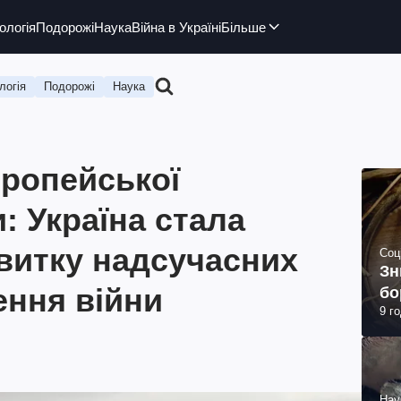
ологія
Подорожі
Наука
Війна в Україні
Більше
логія
Подорожі
Наука
вропейської
: Україна стала
витку надсучасних
Соц
Зн
ення війни
бо
9 г
Нау