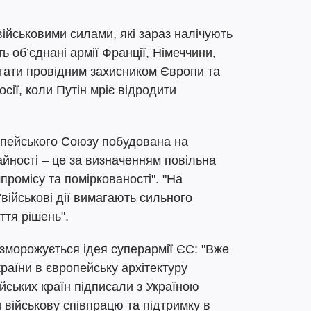
 військовими силами, які зараз налічують
 об’єднані армії Франції, Німеччини,
 стати провідним захисником Європи та
сії, коли Путін мріє відродити
опейського Союзу побудована на
йності – це за визначенням повільна
мпромісу та поміркованості". "На
"військові дії вимагають сильного
ття рішень".
озморожується ідея суперармії ЄС: "Вже
країни в європейську архітектуру
йських країн підписали з Україною
 військову співпрацю та підтримку в