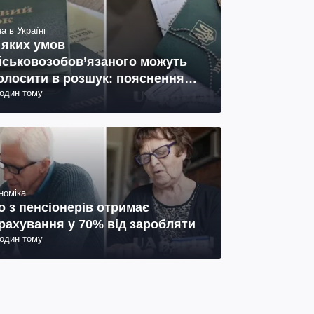
а в Україні
 яких умов
йськовозобов’язаного можуть
олосити в розшук: пояснення
годин тому
иста
номіка
о з пенсіонерів отримає
рахування у 70% від заробляти
годин тому