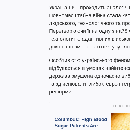
Україна нині проходить аналогіч
Повномасштабна війна стала ката
людського, технологічного та п
Перетворюючи її на одну з найбі
технологічно адаптивних військо
докорінно змінює архітектуру гл
Особливістю українського феном
відбувається в умовах найінтенс
держава змушена одночасно виб
та здійснювати глибокі євроінтегр
реформи.