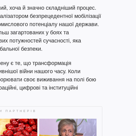
ний, хоча й значно складніший процес.
лізатором безпрецедентної мобілізації
ромислового потенціалу нашої держави.
льш загартованих у боях та
вих потужностей сучасності, яка
обальної безпеки.
ену є те, що трансформація
ивнішої війни нашого часу. Коли
орювати своє виживання на полі бою
аційні, цифрові та інституційні