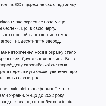
тоді як ЄС підкреслив свою підтримку
ікінсон чітко окреслює нове місце
рі безпеки. Що, в свою чергу,
сього європейського континенту та
агресії на десятиліття вперед.
бне вторгнення Росії в Україну стало
опі після Другої світової війни. Воно
перебудову європейської системи
кратії переглянути базові уявлення про
ь і роль союзництва.
наслідків цієї трансформації стало
ваги України. Якщо до 2022 року
 як держава, що потребує зовнішніх