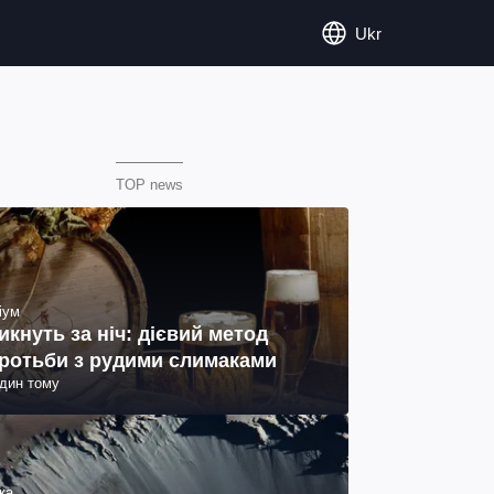
Ukr
TOP news
іум
икнуть за ніч: дієвий метод
ротьби з рудими слимаками
один тому
ка