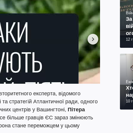
Війн
За
ві
ог
12 
юр
Еко
Хт
вторитетного експерта, відомого
на
 та стратегій Атлантичної ради, одного
10 
чних центрів у Вашингтоні,
Пітера
все більше гравців ЄС зараз змінюють
орона стане переможцем у цьому