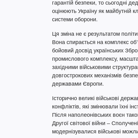
гарантій безпеки, то сьогодні де
оцінюють Україну як майбутній 
системи оборони.
Ця зміна не є результатом політи
Вона спирається на комплекс об
бойовий досвід українських Збр
промислового комплексу, масштабн
західними військовими структур
довгострокових механізмів безпе
державами Європи.
Історично великі військові дер
конфліктів, які змінювали їхні інс
Після наполеонівських воєн так
Другої світової війни – Сполучен
модернізувалися військові можли