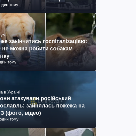
годин тому
іум
же закінчитись госпіталізацією:
 не можна робити собакам
ітку
один тому
а в Україні
они атакували російський
ославль: зайнялась пожежа на
З (фото, відео)
годин тому