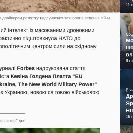
11 
ла драйвером розвитку надсучасних технологій ведення війни
ий інтелект із масованими дроновими
Соц
 фактично підштовхнула НАТО до
Мо
ополітичним центром сили на східному
що
вл
8 г
урналі
Forbes
надрукована стаття
іста
Кевіна Голдена Платта
"EU
kraine, The New World Military Power"
Війн
 з Україною, новою світовою військовою
Др
Яр
НП
16 
вні історії дня