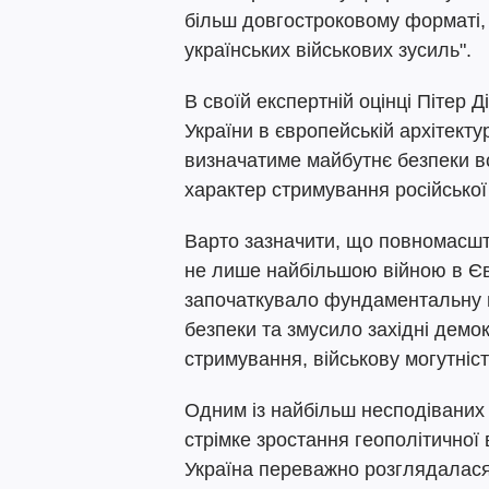
більш довгостроковому форматі, 
українських військових зусиль".
В своїй експертній оцінці Пітер Д
України в європейській архітекту
визначатиме майбутнє безпеки в
характер стримування російської 
Варто зазначити, що повномасшта
не лише найбільшою війною в Євр
започаткувало фундаментальну 
безпеки та змусило західні демо
стримування, військову могутніст
Одним із найбільш несподіваних 
стрімке зростання геополітичної 
Україна переважно розглядалася