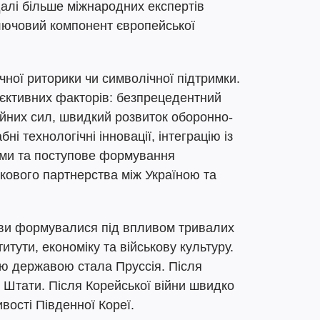
далі більше міжнародних експертів
ключовий компонент європейської
чної риторики чи символічної підтримки.
’єктивних факторів: безпрецедентний
ойних сил, швидкий розвиток оборонно-
і технологічні інновації, інтеграцію із
ами та поступове формування
кового партнерства між Україною та
жави формувалися під впливом тривалих
титути, економіку та військову культуру.
ою державою стала Пруссія. Після
і Штати. Після Корейської війни швидко
вості Південної Кореї.