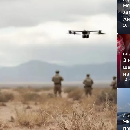
Не
за
Ан
16 
Рец
З 
шв
на
14 
Авт
Як
пе