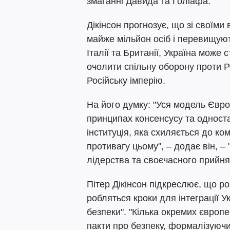
змаганні Давида та Голіафа.
Дікінсон прогнозує, що зі своїми
майже мільйон осіб і перевищують
Італії та Британії, Україна може
очолити спільну оборону проти Ро
Російську імперію.
На його думку: "Уся модель Євр
принципах консенсусу та односта
інституція, яка схиляється до ко
противагу цьому", – додає він, – 
лідерства та своєчасного прийня
Пітер Дікінсон підкреслює, що р
робляться кроки для інтеграції У
безпеки". "Кілька окремих європе
пакти про безпеку, формалізуючи