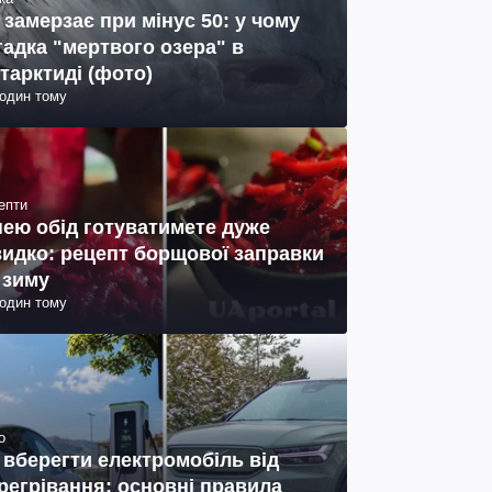
 замерзає при мінус 50: у чому
гадка "мертвого озера" в
тарктиді (фото)
годин тому
епти
нею обід готуватимете дуже
идко: рецепт борщової заправки
 зиму
годин тому
о
 вберегти електромобіль від
регрівання: основні правила