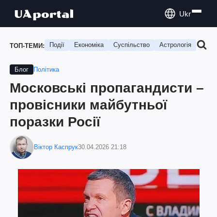
Ukr
Події
Економіка
Суспільство
Астрологія
Подо
ТОП-ТЕМИ:
Політика
Блог
Московські пропагандисти –
провісники майбутньої
поразки Росії
Віктор Каспрук
30.04.2026 21:18