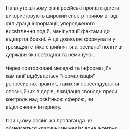
На внутрішньому рівні російські пропагандисти
використовують широкий спектр прийомів: від
фільтрації інформації, упередженого
висвітлення подій, маніпуляції фактами до
відвертої брехні. А це дозволяє формувати у
громадян стійке сприйняття агресивної політики
держави як необхідної та неминучої.
Через повторювані меседжі та інформаційні
кампанії відбувається "нормалізація"
репресивних практик, таких як переслідування
опозиційних лідерів, ліквідація свободи преси,
контроль над освітньою сферою, чи
відключення інтернету.
При цьому російська пропаганда не
обмежується класичними медіа: вона інтегрує