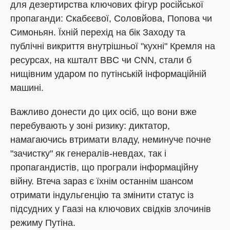
для дезертирства ключових фігур російської
пропаганди: Скабєєвої, Соловйова, Попова чи
Симоньян. Їхній перехід на бік Заходу та
публічні викриття внутрішньої "кухні" Кремля на
ресурсах, на кшталт BBC чи CNN, стали б
нищівним ударом по путінській інформаційній
машині.
Важливо донести до цих осіб, що вони вже
перебувають у зоні ризику: диктатор,
намагаючись втримати владу, неминуче почне
"зачистку" як генералів-невдах, так і
пропагандистів, що програли інформаційну
війну. Втеча зараз є їхнім останнім шансом
отримати індульгенцію та змінити статус із
підсудних у Гаазі на ключових свідків злочинів
режиму Путіна.