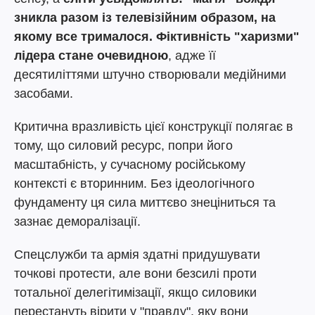
зникла разом із телевізійним образом, на
якому все трималося. Фіктивність "харизми"
лідера стане очевидною
, адже її
десятиліттями штучно створювали медійними
засобами.
Критична вразливість цієї конструкції полягає в
тому, що силовий ресурс, попри його
масштабність, у сучасному російському
контексті є вторинним. Без ідеологічного
фундаменту ця сила миттєво знеціниться та
зазнає деморалізації.
Спецслужби та армія здатні придушувати
точкові протести, але вони безсилі проти
тотальної делегітимізації, якщо силовики
перестануть вірити у "правду", яку вони