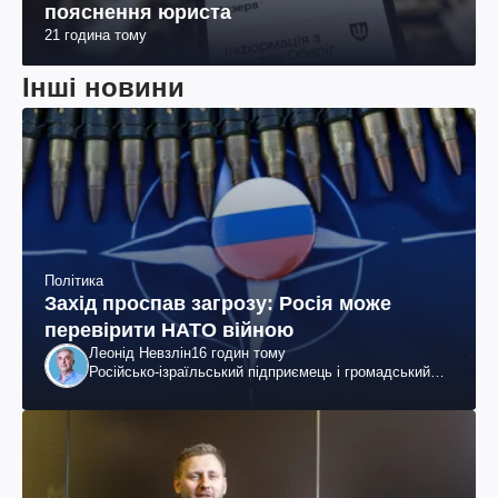
пояснення юриста
21 година тому
Інші новини
Політика
Захід проспав загрозу: Росія може
перевірити НАТО війною
Леонід Невзлін
16 годин тому
Російсько-ізраїльський підприємець і громадський
діяч, колишній віцепрезидент "ЮКОСа"