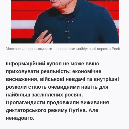
Московські пропагандисти – провісники майбутньої поразки Росії
Інформаційний купол не може вічно
приховувати реальність: економічне
виснаження, військові невдачі та внутрішні
розколи стають очевидними навіть для
найбільш засліплених росіян.
Пропагандисти продовжили виживання
диктаторського режиму Путіна. Але
ненадовго.