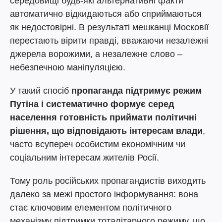
середовищі будь-які альтернативні факти
автоматично відкидаються або сприймаються
як недостовірні. В результаті мешканці Московії
перестають вірити правді, вважаючи незалежні
джерела ворожими, а незалежне слово –
небезпечною маніпуляцією.
У такий спосіб
пропаганда підтримує режим
Путіна і систематично формує серед
населення готовність приймати політичні
рішення, що відповідають інтересам влади
,
часто всупереч особистим економічним чи
соціальним інтересам жителів Росії.
Тому роль російських пропагандистів виходить
далеко за межі простого інформування: вона
стає ключовим елементом політичного
механізму підтримки тоталітарного режиму, що