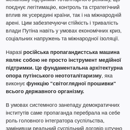
поєднує легітимацію, контроль та стратегічний
вплив як усередині країни, так і на міжнародній
арені. Цим забезпечуючи стійкість і тривалість
влади Путіна навіть у умовах економічних криз,
соціальних напружень та міжнародної ізоляції.
Наразі
російська пропагандистська машина
являє собою не просто інструмент медійної
підтримки. Це фундаментальна архітектурна
опора путінського неототалітаризму
, яка
виконує
функцію "світоглядної прошивки"
всього державного організму.
В умовах системного занепаду демократичних
інститутів саме пропаганда перебрала на себе
роль головного інтегратора суспільства,
замінивши реальний суспільний договір штучно