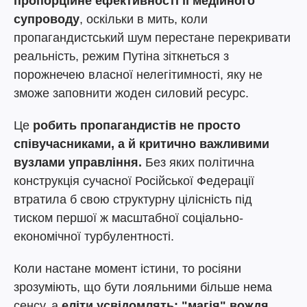
пропорційне ефективності її медійного
супроводу
, оскільки в мить, коли
пропагандистський шум перестане перекривати
реальність, режим Путіна зіткнеться з
порожнечею власної нелегітимності, яку не
зможе заповнити жоден силовий ресурс.
Це
робить пропагандистів не просто
співучасниками, а й критично важливими
вузлами управління.
Без яких політична
конструкція сучасної Російської Федерації
втратила б свою структурну цілісність під
тиском першої ж масштабної соціально-
економічної турбулентності.
Коли настане момент істини, то росіяни
зрозуміють, що бути лояльними більше нема
сенсу, а
еліти усвідомлять: "магія" вождя