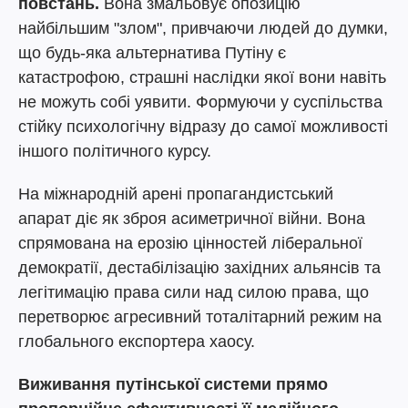
повстань.
Вона змальовує опозицію
найбільшим "злом", привчаючи людей до думки,
що будь-яка альтернатива Путіну є
катастрофою, страшні наслідки якої вони навіть
не можуть собі уявити. Формуючи у суспільства
стійку психологічну відразу до самої можливості
іншого політичного курсу.
На міжнародній арені пропагандистський
апарат діє як зброя асиметричної війни. Вона
спрямована на ерозію цінностей ліберальної
демократії, дестабілізацію західних альянсів та
легітимацію права сили над силою права, що
перетворює агресивний тоталітарний режим на
глобального експортера хаосу.
Виживання путінської системи прямо