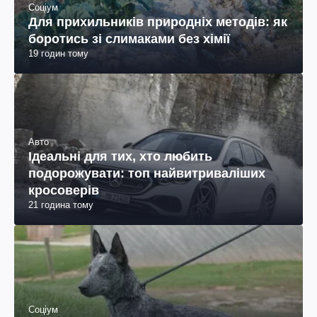
Соціум
Для прихильників природніх методів: як
боротись зі слимаками без хімії
19 годин тому
Авто
Ідеальні для тих, хто любить
подорожувати: топ найвитриваліших
кросоверів
21 година тому
Соціум