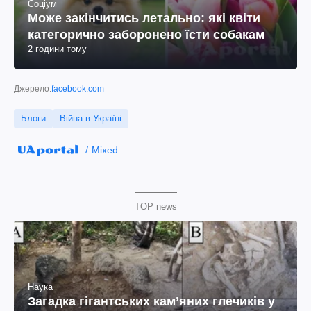
Соціум
Може закінчитись летально: які квіти
категорично заборонено їсти собакам
2 години тому
Джерело:
facebook.com
Блоги
Війна в Україні
Mixed
TOP news
Наука
Загадка гігантських камʼяних глечиків у