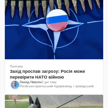
Політика
Захід проспав загрозу: Росія може
перевірити НАТО війною
Леонід Невзлін
2 дні тому
Російсько-ізраїльський підприємець і громадський
діяч, колишній віцепрезидент "ЮКОСа"