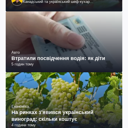
Канадський та український шеф-кухар
колумбійського походження, бізнесмен, телеведучий
Авто
Втратили посвідчення водія: як діти
5 годин тому
Економіка
На ринках зʼявився український
виноград: скільки коштує
4 години тому