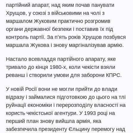
партійний апарат, над яким почав панувати
Хрущов, у союзі з військовими на чолі з
маршалом Жуковим практично розгромив
органи державної безпеки і поставив їх під
контроль партії. За п’ять років Хрущов позбувся
маршала Жукова і знову маргіналізував армію.
Настало всевладдя партійного апарату, яке
тривало до кінця 1980-х, коли чекісти взяли
реванш і створили умови для заборони КПРС.
У новій Росії вони не могли прийти до влади
відразу і займалися підготовкою до цього на тлі
руйнації економіки і перерозподілу власності на
користь чекістської агентури. У 1993 році на
перший план знову вийшла армія, яка
забезпечила президенту Єльцину перемогу над