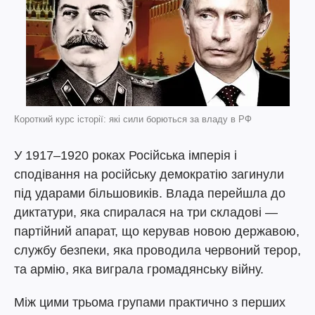
Короткий курс історії: які сили борються за владу в РФ
У 1917–1920 роках Російська імперія і
сподівання на російську демократію загинули
під ударами більшовиків. Влада перейшла до
диктатури, яка спиралася на три складові —
партійний апарат, що керував новою державою,
службу безпеки, яка проводила червоний терор,
та армію, яка виграла громадянську війну.
Між цими трьома групами практично з перших