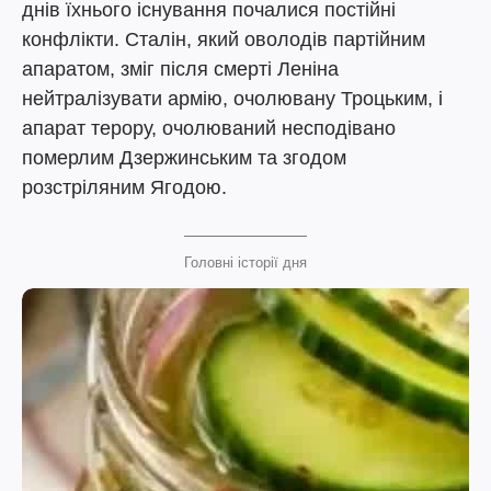
днів їхнього існування почалися постійні
конфлікти. Сталін, який оволодів партійним
апаратом, зміг після смерті Леніна
нейтралізувати армію, очолювану Троцьким, і
апарат терору, очолюваний несподівано
померлим Дзержинським та згодом
розстріляним Ягодою.
Головні історії дня