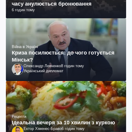
часу анулюється бронювання
6 годин тому
Війна в Україні
Криза посилюється: до чого готується
Мінськ?
Олександр Левченко
8 годин тому
Український дипломат
Рецепти
Ідеальна вечеря за 10 хвилин з куркою
Ектор Хіменес-Браво
6 годин тому