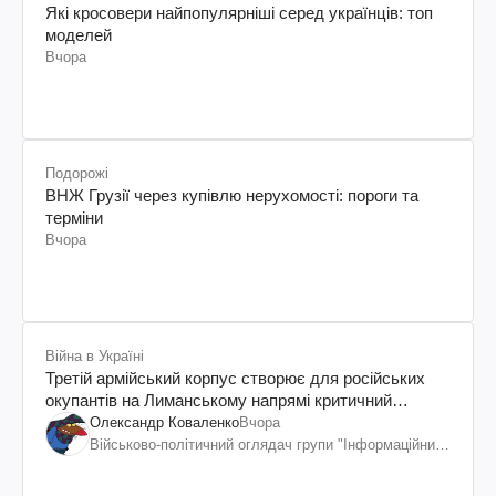
Які кросовери найпопулярніші серед українців: топ
моделей
Вчора
Подорожі
ВНЖ Грузії через купівлю нерухомості: пороги та
терміни
Вчора
Війна в Україні
Третій армійський корпус створює для російських
окупантів на Лиманському напрямі критичний
дискомфорт: як це вдалося
Олександр Коваленко
Вчора
Військово-політичний оглядач групи "Інформаційний
спротив"