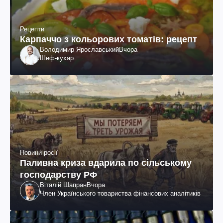
Рецепти
Карпаччо з кольорових томатів: рецепт
Володимир Ярославський
Вчора
Шеф-кухар
Новини росії
Паливна криза вдарила по сільському
господарству РФ
Віталій Шапран
Вчора
Член Українського товариства фінансових аналітиків