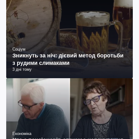
Соціум
Зникнуть за ніч: дієвий метод боротьби
з рудими слимаками
3 дні тому
Економіка