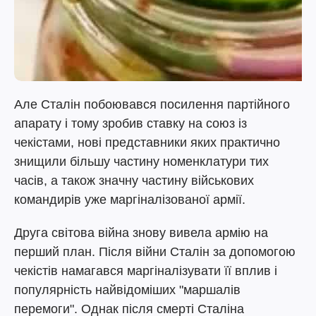
Але Сталін побоювався посилення партійного
апарату і тому зробив ставку на союз із
чекістами, нові представники яких практично
знищили більшу частину номенклатури тих
часів, а також значну частину військових
командирів уже маргіналізованої армії.
Друга світова війна знову вивела армію на
перший план. Після війни Сталін за допомогою
чекістів намагався маргіналізувати її вплив і
популярність найвідоміших "маршалів
перемоги". Однак після смерті Сталіна