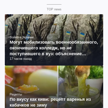
TOP news
Война в Украине
Могут мобилизовать военнообязанного,
окончившего колледж, но не
поступившего в вуз: объяснение
17 часов назад
юриста
Рецепты
По вкусу как киви: рецепт варенья из
кабачков не зиму