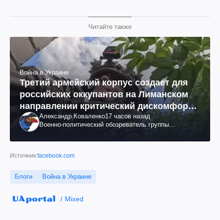
Читайте также
Война в Украине
Третий армейский корпус создает для
российских оккупантов на Лиманском
направлении критический дискомфорт:
Александр Коваленко
17 часов назад
как это удалось
Военно-политический обозреватель группы
"Информационное сопротивление"
Источник:
facebook.com
Блоги
Война в Украине
Mixed