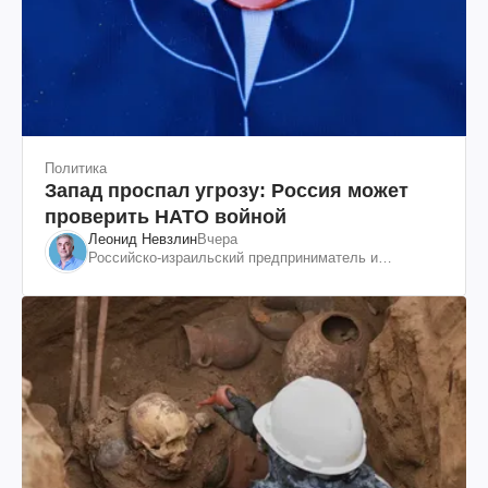
Политика
Запад проспал угрозу: Россия может
проверить НАТО войной
Леонид Невзлин
Вчера
Российско-израильский предприниматель и
общественный деятель, бывший вице-президент
"ЮКОСа"