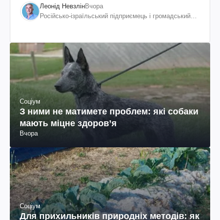
Леонід Невзлін
Вчора
Російсько-ізраїльський підприємець і громадський
діяч, колишній віцепрезидент "ЮКОСа"
Соціум
З ними не матимете проблем: які собаки
мають міцне здоров’я
Вчора
Соціум
Для прихильників природніх методів: як