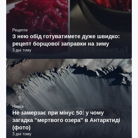
Рецепти
З нею обід готуватимете дуже швидко:
рецепт борщової заправки на зиму
3 дні тому
Наука
Не замерзає при мінус 50: у чому
загадка "мертвого озера" в Антарктиді
(фото)
3 дні тому