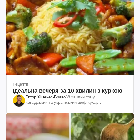
Рецепти
Ідеальна вечеря за 10 хвилин з куркою
Ектор Хіменес-Браво
38 хвилин тому
Канадський та український шеф-кухар
колумбійського походження, бізнесмен, телеведучий