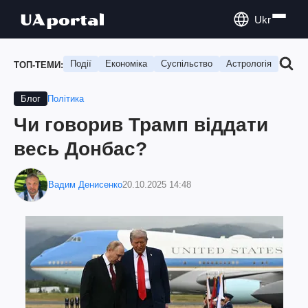
Ukr
Події
Економіка
Суспільство
Астрологія
Подо
ТОП-ТЕМИ:
Політика
Блог
Чи говорив Трамп віддати
весь Донбас?
Вадим Денисенко
20.10.2025 14:48