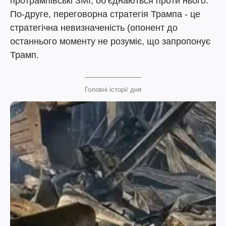
протрампівські ЗМІ, обʼєднаються проти нього.
По-друге, переговорна стратегія Трампа - це
стратегічна невизначеність (опонент до
останнього моменту не розуміє, що запропонує
Трамп.
Головні історії дня