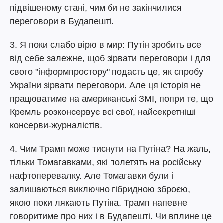
підвішеному стані, чим би не закінчилися
переговори в Будапешті.
3. Я поки слабо вірю в мир: Путін зробить все
від себе залежне, щоб зірвати переговори і для
свого "інформпростору" подасть це, як спробу
України зірвати переговори. Але ця історія не
працюватиме на американські ЗМІ, попри те, що
Кремль розконсервує всі свої, найсекретніші
консерви-журналістів.
4. Чим Трамп може тиснути на Путіна? На жаль,
тільки Томагавками, які полетять на російську
нафтоперевалку. Але Томагавки були і
залишаються виключно гібридною зброєю,
якою поки лякають Путіна. Трамп напевне
говоритиме про них і в Будапешті. Чи вплине це