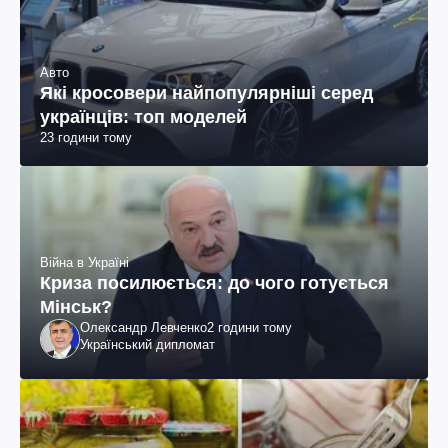
Авто
Які кросовери найпопулярніші серед
українців: топ моделей
23 години тому
Війна в Україні
Криза посилюється: до чого готується
Мінськ?
Олександр Левченко
2 години тому
Український дипломат