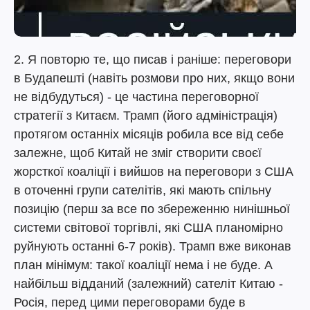
2. Я повторю те, що писав і раніше: переговори
в Будапешті (навіть розмови про них, якщо вони
не відбудуться) - це частина переговорної
стратегії з Китаєм. Трамп (його адміністрація)
протягом останніх місяців робила все від себе
залежне, щоб Китай не зміг створити своєї
жорсткої коаліції і вийшов на переговори з США
в оточенні групи сателітів, які мають спільну
позицію (перш за все по збереженню нинішньої
системи світової торгівлі, які США планомірно
руйнують останні 6-7 років). Трамп вже виконав
план мінімум: такої коаліції нема і не буде. А
найбільш відданий (залежний) сателіт Китаю -
Росія, перед цими переговорами буде в