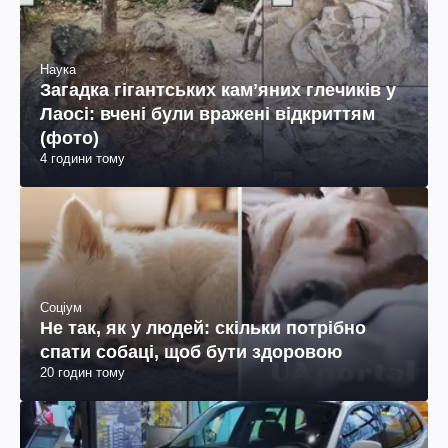
Наука
Загадка гігантських камʼяних глечиків у
Лаосі: вчені були вражені відкриттям
(фото)
4 години тому
Соціум
Не так, як у людей: скільки потрібно
спати собаці, щоб бути здоровою
20 годин тому