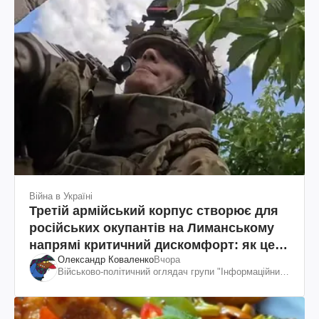
Війна в Україні
Третій армійський корпус створює для
російських окупантів на Лиманському
напрямі критичний дискомфорт: як це
Олександр Коваленко
Вчора
вдалося
Військово-політичний оглядач групи "Інформаційний
спротив"