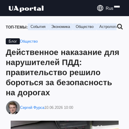
Rus
События
Экономика
Общество
Астрология
П
ТОП-ТЕМЫ:
Общество
Блог
Действенное наказание для
нарушителей ПДД:
правительство решило
бороться за безопасность
на дорогах
Сергей Фурса
10.06.2026 10:00