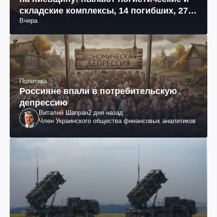
складские комплексы, 14 погибших, 27
Вчера
раненых (фото, видео)
Политика
Россияне впали в потребительскую
депрессию
Виталий Шапран
2 дня назад
Член Украинского общества финансовых аналитиков