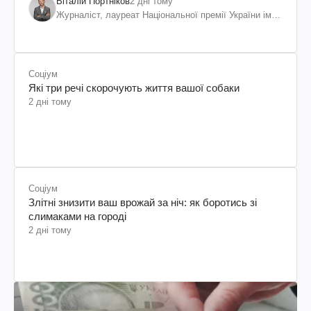
Віталій Портніков
2 дні тому
Журналіст, лауреат Національної премії України ім.
Шевченка
Соціум
Які три речі скорочують життя вашої собаки
2 дні тому
Соціум
Злітні знизити ваш врожай за ніч: як боротись зі
слимаками на городі
2 дні тому