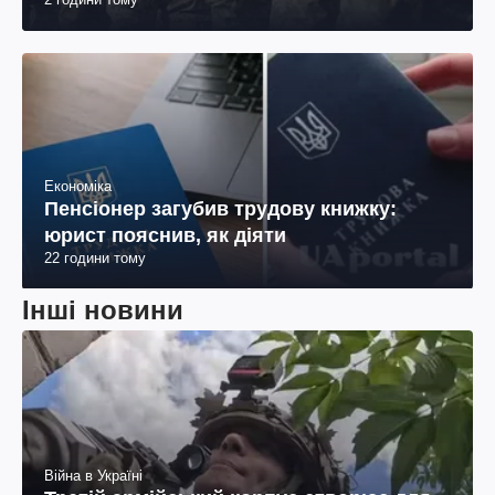
пояснення юриста
Економіка
Пенсіонер загубив трудову книжку:
юрист пояснив, як діяти
22 години тому
Інші новини
Війна в Україні