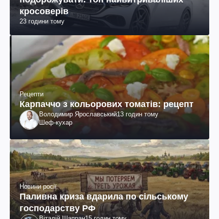
кросоверів
23 години тому
Рецепти
Карпаччо з кольорових томатів: рецепт
Володимир Ярославський
13 годин тому
Шеф-кухар
Новини росії
Паливна криза вдарила по сільському
господарству РФ
Віталій Шапран
15 годин тому