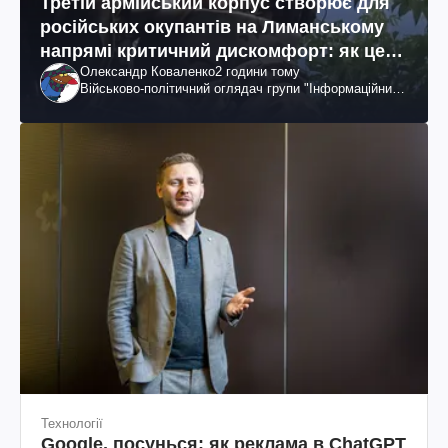
Третій армійський корпус створює для
російських окупантів на Лиманському
напрямі критичний дискомфорт: як це
Олександр Коваленко
2 години тому
вдалося
Військово-політичний оглядач групи "Інформаційний
спротив"
Технології
Google, посунься: як реклама в ChatGPT