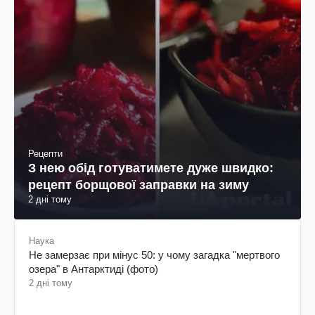
Рецепти
З нею обід готуватимете дуже швидко:
рецепт борщової заправки на зиму
2 дні тому
Наука
Не замерзає при мінус 50: у чому загадка "мертвого
озера" в Антарктиді (фото)
2 дні тому