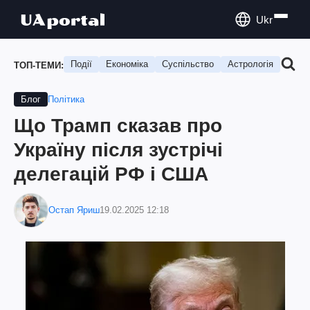
Ukr
Події
Економіка
Суспільство
Астрологія
Подо
ТОП-ТЕМИ:
Політика
Блог
Що Трамп сказав про
Україну після зустрічі
делегацій РФ і США
Остап Яриш
19.02.2025 12:18