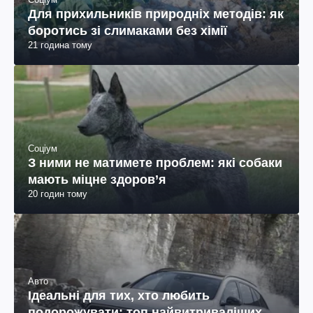
Для прихильників природніх методів: як
боротись зі слимаками без хімії
21 година тому
Соціум
З ними не матимете проблем: які собаки
мають міцне здоров’я
20 годин тому
Авто
Ідеальні для тих, хто любить
подорожувати: топ найвитриваліших