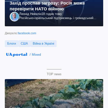
Захід проспав загрозу: Росія може
перевірити НАТО війною
Леонід Невзлін
18 годин тому
Російсько-ізраїльський підприємець і громадський
діяч, колишній віцепрезидент "ЮКОСа"
Джерело:
facebook.com
Блоги
США
Війна в Україні
Mixed
TOP news
Соціум