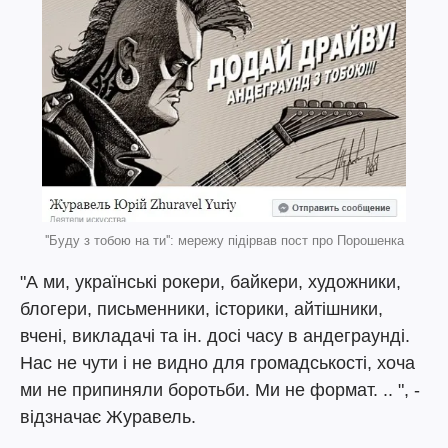
''Буду з тобою на ти'': мережу підірвав пост про Порошенка
"А ми, українські рокери, байкери, художники,
блогери, письменники, історики, айтішники,
вчені, викладачі та ін. досі часу в андеграунді.
Нас не чути і не видно для громадськості, хоча
ми не припиняли боротьби. Ми не формат. .. ", -
відзначає Журавель.