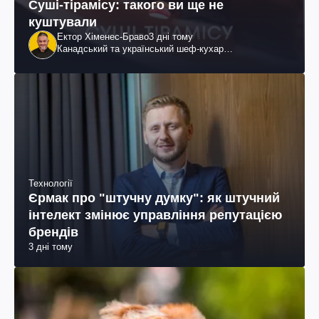
Суші-тірамісу: такого ви ще не
куштували
Ектор Хіменес-Браво
3 дні тому
Канадський та український шеф-кухар
колумбійського походження, бізнесмен, телеведучий
Технології
Єрмак про "штучну думку": як штучний
інтелект змінює управління репутацією
брендів
3 дні тому