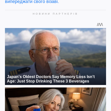
випереджати свого візаві.