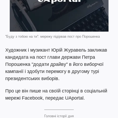
''Буду з тобою на ти'': мережу підірвав пост про Порошенка
Художник і музикант Юрій Журавель закликав
кандидата на пост глави держави Петра
Порошенка "додати драйву" в його виборчої
кампанії і здобути перемогу в другому турі
президентських виборів.
Про це він пише на своїй сторінці в соціальній
мережі Facebook, передає UAportal.
Головні історії дня