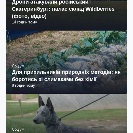
Дрони атакували російський
Єкатеринбург: палає склад Wildberries
(фото, відео)
14 годин тому
Соціум
Для прихильників природніх методів: як
боротись зі слимаками без хімії
8 годин тому
Соціум