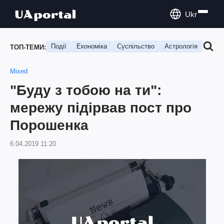
Ukr
Події
Економіка
Суспільство
Астрологія
Подо
ТОП-ТЕМИ:
Mixed
"Буду з тобою на ти":
мережу підірвав пост про
Порошенка
6.04.2019 11:20