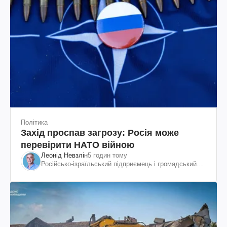
Політика
Захід проспав загрозу: Росія може
перевірити НАТО війною
Леонід Невзлін
5 годин тому
Російсько-ізраїльський підприємець і громадський
діяч, колишній віцепрезидент "ЮКОСа"