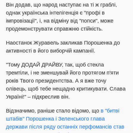
Він додав, що народ наступає на ті ж граблі,
однак українська інтелігенція є "профі в
імпровізації", і, на відміну від "попси", може
продемонструвати справжню стійкість.
Наостанок Журавель закликав Порошенка до
активності в його виборчій кампанії.
"Тому ДОДАЙ ДРАЙВУ, так, щоб стекла
тремтіли, і не зменшувай його протягом п'яти
років Твого президентства. А я вже точу
олівець, щоб тебе нещадно критикувати. Слава
Україні!" – підкреслив він.
Відзначимо, раніше стало відомо, що
в "битві
штабів" Порошенка і Зеленського глава
держави після ряду останніх перфомансів став