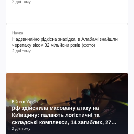
2 дні тому
Наука
Надзвичайно рідкісна знахідка: в Алабамі знайшли
черепаху віком 32 мільйони років (фото)
2 дні тому
Війна в Україні
рф здійснила масовану атаку на
Київщину: палають логістичні та
складські комплекси, 14 загиблих, 27
2 дні тому
поранених (фото, відео)