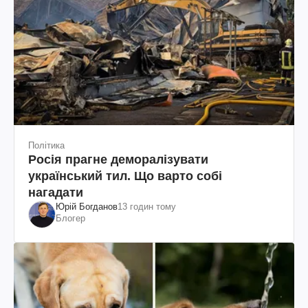
Політика
Росія прагне деморалізувати
український тил. Що варто собі
нагадати
Юрій Богданов
13 годин тому
Блогер