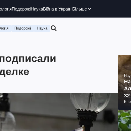
ологія
Подорожі
Наука
Війна в Україні
Більше
логія
Подорожі
Наука
 подписали
сделке
Нау
На
Ал
32
Вчо