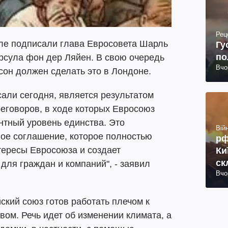
Рец
ле подписали глава Евросовета Шарль
Гу
по
рсула фон дер Ляйен. В свою очередь
Вчо
он должен сделать это в Лондоне.
али сегодня, является результатом
еговоров, в ходе которых Евросоюз
тный уровень единства. Это
Війн
ое соглашение, которое полностью
рф
ересы Евросоюза и создает
Ки
ск
для граждан и компаний", - заявил
Вчо
27
кий союз готов работать плечом к
ом. Речь идет об изменении климата, а