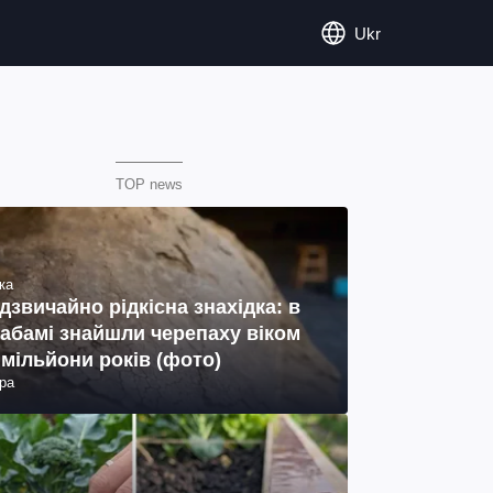
Ukr
TOP news
ка
дзвичайно рідкісна знахідка: в
абамі знайшли черепаху віком
 мільйони років (фото)
ра