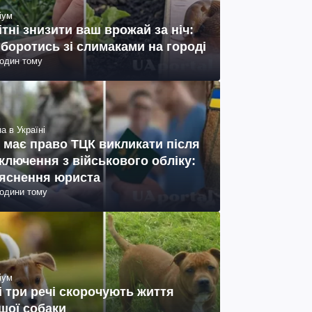
іум
ітні знизити ваш врожай за ніч:
 боротись зі слимаками на городі
годин тому
а в Україні
 має право ТЦК викликати після
ключення з військового обліку:
яснення юриста
години тому
іум
і три речі скорочують життя
шої собаки