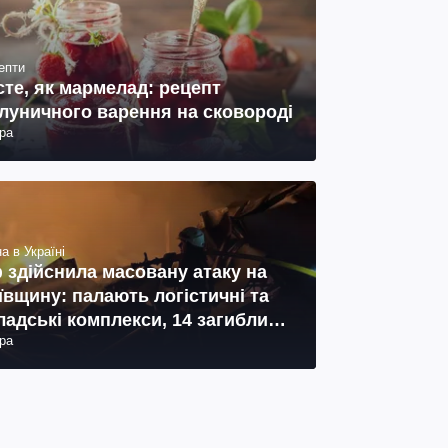
епти
сте, як мармелад: рецепт
луничного варення на сковороді
ра
а в Україні
 здійснила масовану атаку на
ївщину: палають логістичні та
ладські комплекси, 14 загиблих,
ра
 поранених (фото, відео)