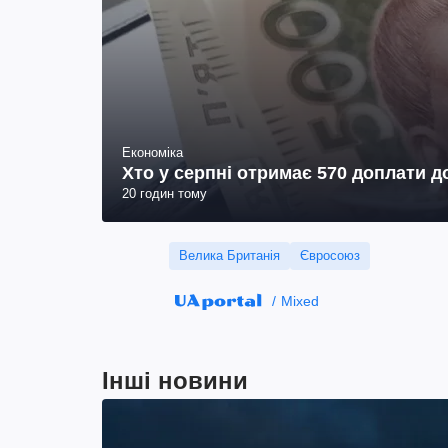
Економіка
Хто у серпні отримає 570 доплати до
20 годин тому
Велика Британія
Євросоюз
Mixed
Інші новини