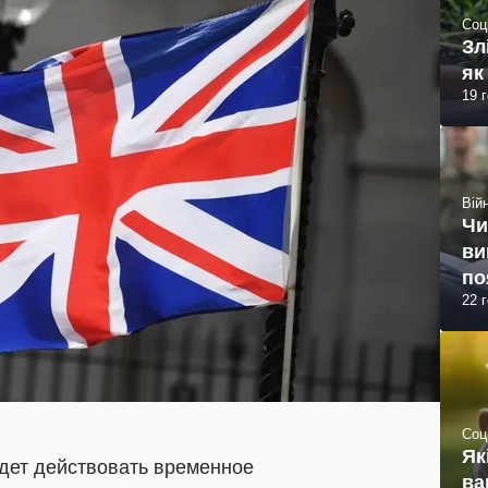
Соц
Зл
як
19 
Війн
Чи
ви
по
22 
Соц
Як
дет действовать временное
ва