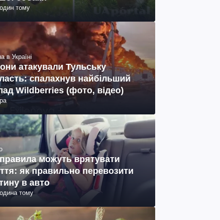
годин тому
а в Україні
они атакували Тульську
ласть: спалахнув найбільший
лад Wildberries (фото, відео)
ра
о
 правила можуть врятувати
ття: як правильно перевозити
тину в авто
година тому