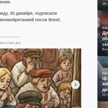
ения.
18 
еду, 30 декабря, подписали
еликобританией после Brexit,
Війн
Др
об
вні історії дня
ск
Вчо
Авт
Ці
жи
ди
21 