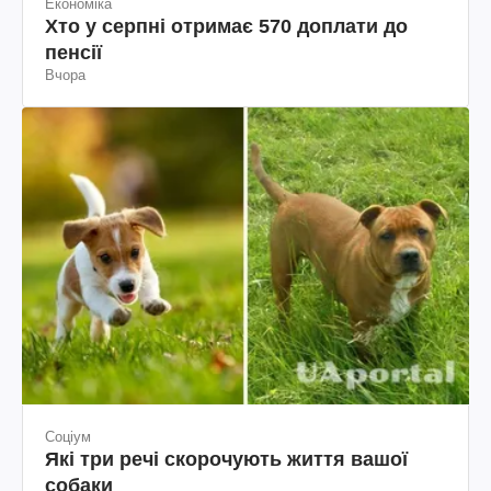
Економіка
Хто у серпні отримає 570 доплати до
пенсії
Вчора
Соціум
Які три речі скорочують життя вашої
собаки