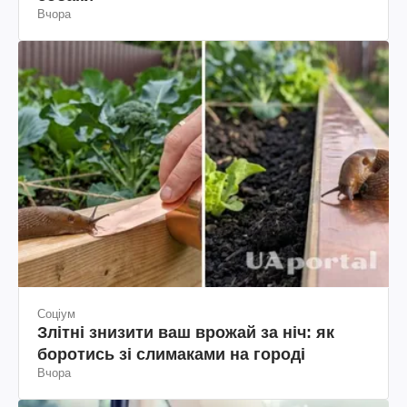
Вчора
Соціум
Злітні знизити ваш врожай за ніч: як
боротись зі слимаками на городі
Вчора