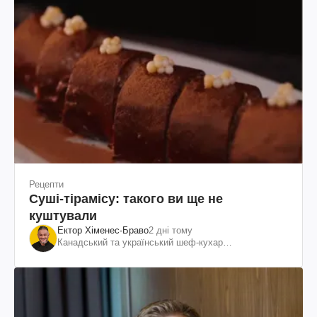
Рецепти
Суші-тірамісу: такого ви ще не
куштували
Ектор Хіменес-Браво
2 дні тому
Канадський та український шеф-кухар
колумбійського походження, бізнесмен, телеведучий