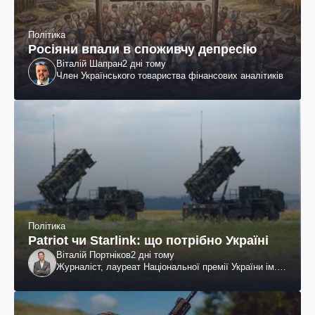
Політика
Росіяни впали в споживчу депресію
Віталій Шапран
2 дні тому
Член Українського товариства фінансових аналітиків
Політика
Patriot чи Starlink: що потрібно Україні
Віталій Портніков
2 дні тому
Журналіст, лауреат Національної премії України ім.
Шевченка