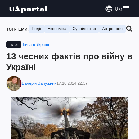
Ukr
Події
Економіка
Суспільство
Астрологія
Подо
ТОП-ТЕМИ:
Війна в Україні
Блог
13 чесних фактів про війну в
Україні
Валерій Залужний
17.10.2024 22:37