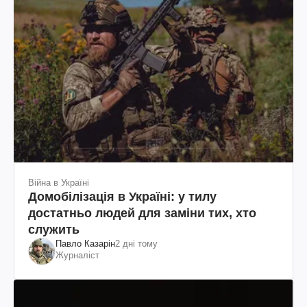
Війна в Україні
Домобілізація в Україні: у тилу
достатньо людей для заміни тих, хто
служить
Павло Казарін
2 дні тому
Журналіст