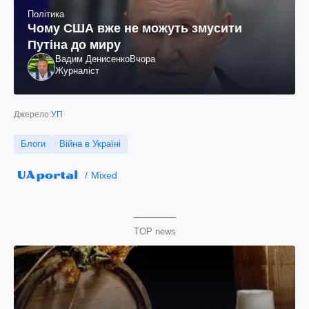
Політика
Чому США вже не можуть змусити
Путіна до миру
Вадим Денисенко
Вчора
Журналіст
Джерело:
УП
Блоги
Війна в Україні
Mixed
TOP news