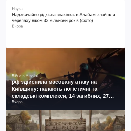
Наука
Надзвичайно рідкісна знахідка: в Алабамі знайшли
черепаху віком 32 мільйони років (фото)
Вчора
Війна в Україні
рф здійснила масовану атаку на
Київщину: палають логістичні та
складські комплекси, 14 загиблих, 27
Вчора
поранених (фото, відео)