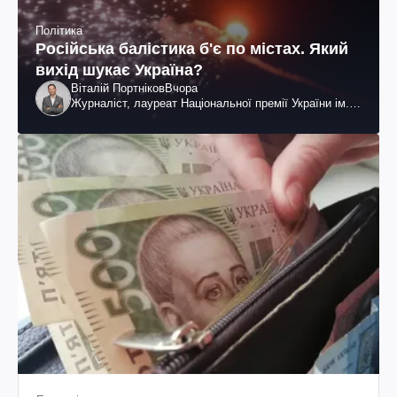
Політика
Російська балістика б'є по містах. Який
вихід шукає Україна?
Віталій Портніков
Вчора
Журналіст, лауреат Національної премії України ім.
Шевченка