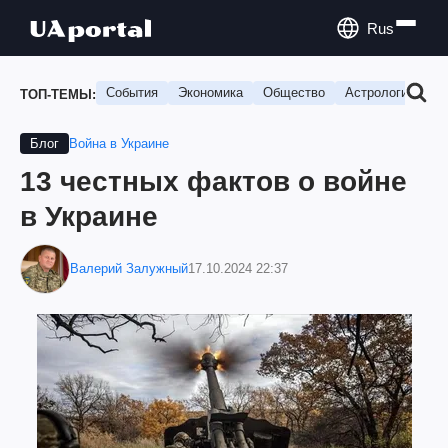
Rus
События
Экономика
Общество
Астрология
П
ТОП-ТЕМЫ:
Война в Украине
Блог
13 честных фактов о войне
в Украине
Валерий Залужный
17.10.2024 22:37