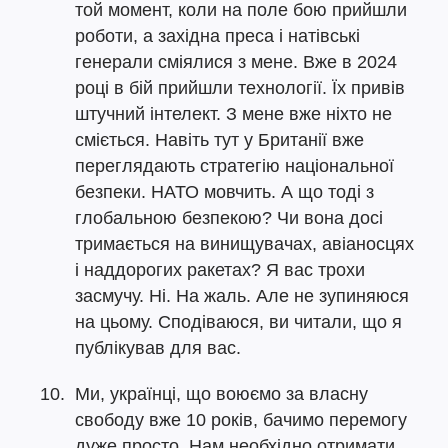
той момент, коли на поле бою прийшли
роботи, а західна преса і натівські
генерали сміялися з мене. Вже в 2024
році в бій прийшли технології. Їх привів
штучний інтелект. З мене вже ніхто не
сміється. Навіть тут у Британії вже
переглядають стратегію національної
безпеки. НАТО мовчить. А що тоді з
глобальною безпекою? Чи вона досі
тримається на винищувачах, авіаносцях
і наддорогих ракетах? Я вас трохи
засмучу. Ні. На жаль. Але не зупиняюся
на цьому. Сподіваюся, ви читали, що я
публікував для вас.
Ми, українці, що воюємо за власну
свободу вже 10 років, бачимо перемогу
дуже просто. Нам необхідно отримати