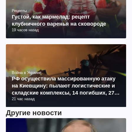
Рецепты
Густой, как мармелад: рецепт
клубничного варенья на сковороде
19 часов назад
Война в Украине
РФ осуществила массированную атаку
на Киевщину: пылают логистические и
складские комплексы, 14 погибших, 27
21 час назад
раненых (фото, видео)
Другие новости