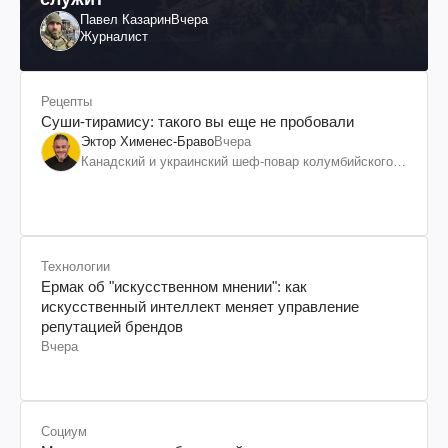
Павел Казарин
Вчера
Журналист
Рецепты
Суши-тирамису: такого вы еще не пробовали
Эктор Хименес-Браво
Вчера
Канадский и украинский шеф-повар колумбийского
происхождения, бизнесмен, телеведущий
Технологии
Ермак об "искусственном мнении": как
искусственный интеллект меняет управление
репутацией брендов
Вчера
Социум