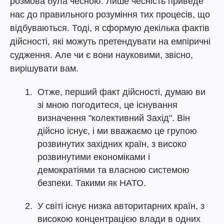
розмова була чесною. Лише чесність приведе
нас до правильного розуміння тих процесів, що
відбуваються. Тоді, я сформую декілька фактів
дійсності, які можуть претендувати на емпіричні
судження. Але чи є вони науковими, звісно,
вирішувати вам.
Отже, перший факт дійсності, думаю ви
зі мною погодитеся, це існування
визначення "колективний Захід". Він
дійсно існує, і ми вважаємо це групою
розвинутих західних країн, з високо
розвинутими економіками і
демократіями та власною системою
безпеки. Такими як НАТО.
У світі існує низка авторитарних країн, з
високою концентрацією влади в одних