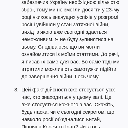
забезпечив Україну необхідною кількістю
зброї, тому ми не змогли досягти у 23-му
році якихось значущих успіхів у розгромі
росії і увійшли у стан затяжної війни,
вихід із якою вже сьогодні здається
неможливим. Я не буду зупинятися на
цьому. Сподіваюся, що ви могли
ознайомитися із моїми статтями. До речі,
я писав їх саме для вас. Бо саме тоді ми
втратили можливість самотужки підійти
до завершення війни. І ось чому.
Цей факт дійсності вже стосується усіх
нас, хто знаходиться у цьому залі. Це
вже стосується кожного з вас. Скажіть,
будь ласка, чи є сьогодні секретом, що
навколо росії об’єдналися Китай,
Північна Корея та Іран? Чи хтось