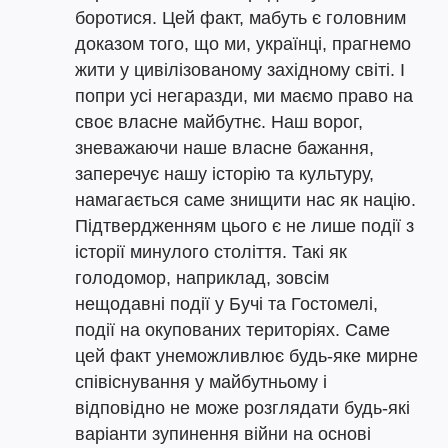
боротися. Цей факт, мабуть є головним
доказом того, що ми, українці, прагнемо
жити у цивілізованому західному світі. І
попри усі негаразди, ми маємо право на
своє власне майбутнє. Наш ворог,
зневажаючи наше власне бажання,
заперечує нашу історію та культуру,
намагається саме знищити нас як націю.
Підтвердженням цього є не лише події з
історії минулого століття. Такі як
голодомор, наприклад, зовсім
нещодавні події у Бучі та Гостомелі,
події на окупованих територіях. Саме
цей факт унеможливлює будь-яке мирне
співіснування у майбутньому і
відповідно не може розглядати будь-які
варіанти зупинення війни на основі