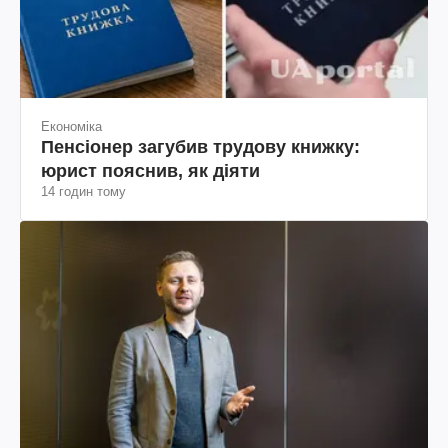
Пенсіонер загубив трудову книжку:
юрист пояснив, як діяти
14 годин тому
Технології
Google, посунься: як реклама в ChatGPT
починає битву на трильйони доларів за
рішення користувачів