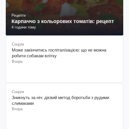
Соціум
Може закінчитись госпіталізацією: що не можна
робити собакам влітку
Вчора
Соціум
Зникнуть за ніч: дієвий метод боротьби з рудими
слимаками
Вчора
Економіка
Хто з пенсіонерів отримає нарахування у 70% від
заробляти
Вчора