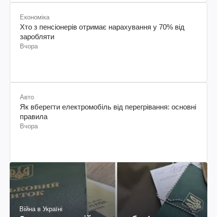
Авто
Як вберегти електромобіль від перегрівання: основні
правила
Вчора
Війна в Україні
За яких умов військовозобов’язаного
можуть оголосити в розшук: пояснення
юриста
Вчора