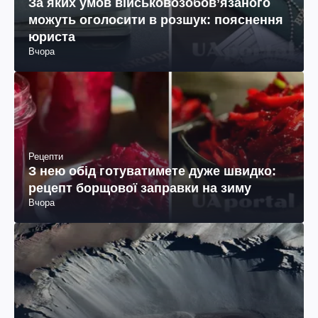
Рецепти
З нею обід готуватимете дуже швидко:
рецепт борщової заправки на зиму
Вчора
Наука
Не замерзає при мінус 50: у чому
загадка "мертвого озера" в Антарктиді
(фото)
Вчора