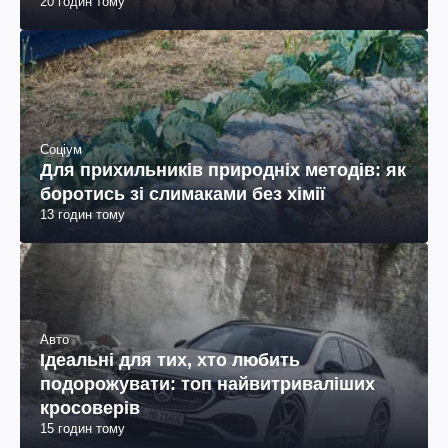
Соціум
Для прихильників природніх методів: як
боротись зі слимаками без хімії
13 годин тому
Авто
Ідеальні для тих, хто любить
подорожувати: топ найвитриваліших
кросоверів
15 годин тому
Війна в Україні
Дрони атакували російський