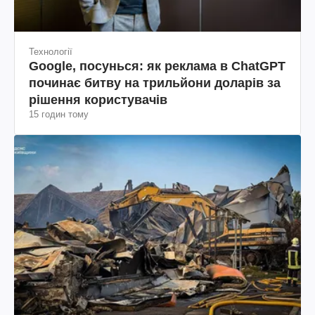
15 годин тому
Політика
Росія прагне деморалізувати
український тил. Що варто собі
нагадати
18 годин тому