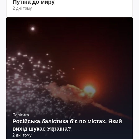
Політика
Російська балістика б'є по містах. Який
вихід шукає Україна?
2 дні тому
Соціум
Які три речі скорочують життя вашої собаки
2 дні тому