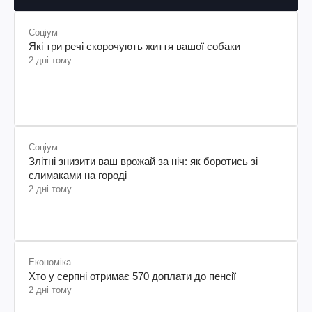
Соціум
Злітні знизити ваш врожай за ніч: як боротись зі
слимаками на городі
2 дні тому
Економіка
Хто у серпні отримає 570 доплати до пенсії
2 дні тому
Авто
Ці правила можуть врятувати життя: як правильно
перевозити дитину в авто