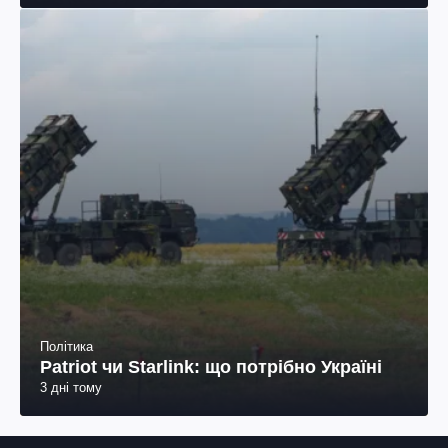
Політика
Patriot чи Starlink: що потрібно Україні
3 дні тому
Про видання
Архів новин
Наша команда
Цілі та принципи роботи UAportal
Права
Політика конфіденційності
Використання ШІ