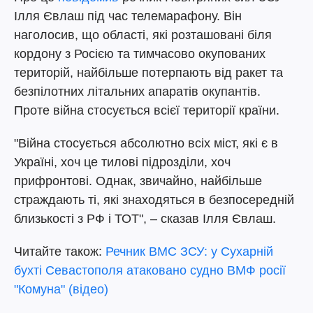
Ілля Євлаш під час телемарафону. Він
наголосив, що області, які розташовані біля
кордону з Росією та тимчасово окупованих
територій, найбільше потерпають від ракет та
безпілотних літальних апаратів окупантів.
Проте війна стосується всієї території країни.
"Війна стосується абсолютно всіх міст, які є в
Україні, хоч це тилові підрозділи, хоч
прифронтові. Однак, звичайно, найбільше
страждають ті, які знаходяться в безпосередній
близькості з РФ і ТОТ", – сказав Ілля Євлаш.
Читайте також:
Речник ВМС ЗСУ: у Сухарній
бухті Севастополя атаковано судно ВМФ росії
"Комуна" (відео)