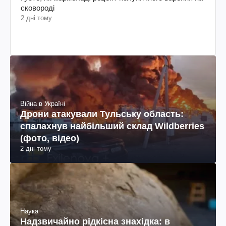
Війна в Україні
Дрони атакували Тульську область:
спалахнув найбільший склад Wildberries
(фото, відео)
2 дні тому
Наука
Надзвичайно рідкісна знахідка: в
Алабамі знайшли черепаху віком 32
мільйони років (фото)
2 дні тому