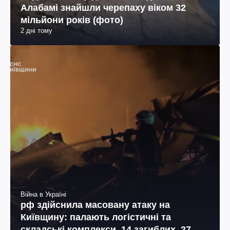
Війна в Україні
рф здійснила масовану атаку на
Київщину: палають логістичні та
складські комплекси, 14 загиблих, 27
2 дні тому
поранених (фото, відео)