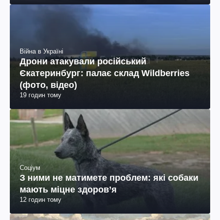
Єкатеринбург: палає склад Wildberries
(фото, відео)
19 годин тому
Соціум
З ними не матимете проблем: які собаки
мають міцне здоров’я
12 годин тому
Новини росії
Паливна криза вдарила по сільському