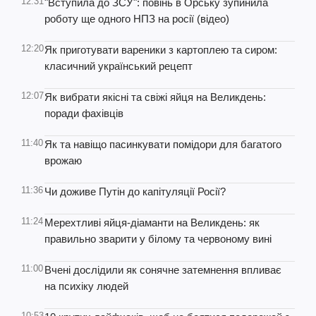
12:31
"Вступила до ЗСУ": повінь в Орську зупинила
роботу ще одного НПЗ на росії (відео)
12:20
Як приготувати вареники з картоплею та сиром:
класичний український рецепт
12:07
Як вибрати якісні та свіжі яйця на Великдень:
поради фахівців
11:40
Як та навіщо пасинкувати помідори для багатого
врожаю
11:36
Чи доживе Путін до капітуляції Росії?
11:24
Мерехтливі яйця-діаманти на Великдень: як
правильно зварити у білому та червоному вині
11:00
Вчені дослідили як сонячне затемнення впливає
на психіку людей
10:53