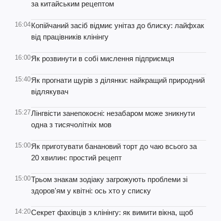
за китайським рецептом
16:04
Копійчаний засіб відмиє унітаз до блиску: лайфхак
від працівників клінінгу
16:00
Як розвинути в собі мислення підприємця
15:40
Як прогнати щурів з ділянки: найкращий природний
відлякувач
15:27
Лінгвісти занепокоєні: незабаром може зникнути
одна з тисячолітніх мов
15:00
Як приготувати банановий торт до чаю всього за
20 хвилин: простий рецепт
15:00
Трьом знакам зодіаку загрожують проблеми зі
здоров'ям у квітні: ось хто у списку
14:20
Секрет фахівців з клінінгу: як вимити вікна, щоб