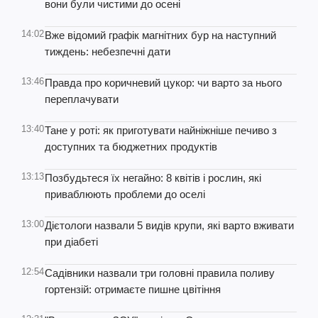
вони були чистими до осені
14:02
Вже відомий графік магнітних бур на наступний
тиждень: небезпечні дати
13:46
Правда про коричневий цукор: чи варто за нього
переплачувати
13:40
Тане у роті: як приготувати найніжніше печиво з
доступних та бюджетних продуктів
13:13
Позбудьтеся їх негайно: 8 квітів і рослин, які
приваблюють проблеми до оселі
13:00
Дієтологи назвали 5 видів крупи, які варто вживати
при діабеті
12:54
Садівники назвали три головні правила поливу
гортензій: отримаєте пишне цвітіння