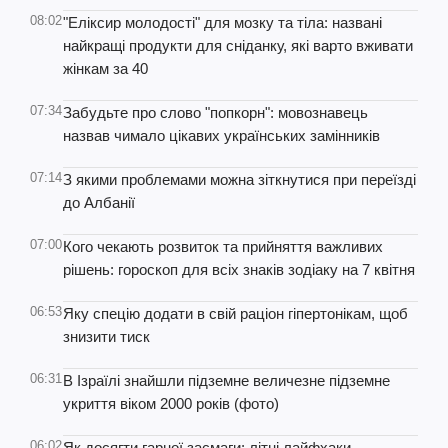
08:02
"Еліксир молодості" для мозку та тіла: названі
найкращі продукти для сніданку, які варто вживати
жінкам за 40
07:34
Забудьте про слово "попкорн": мовознавець
назвав чимало цікавих українських замінників
07:14
З якими проблемами можна зіткнутися при переїзді
до Албанії
07:00
Кого чекають розвиток та прийняття важливих
рішень: гороскоп для всіх знаків зодіаку на 7 квітня
06:53
Яку спецію додати в свій раціон гіпертонікам, щоб
знизити тиск
06:31
В Ізраїлі знайшли підземне величезне підземне
укриття віком 2000 років (фото)
06:02
Як досягти гарної засмаги: літні лайфхаки