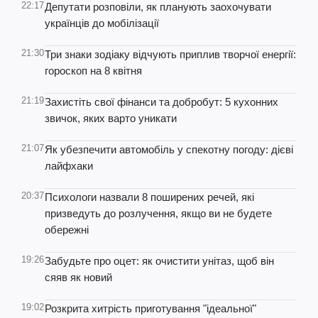
22:17
Депутати розповіли, як планують заохочувати
українців до мобілізації
21:30
Три знаки зодіаку відчують приплив творчої енергії:
гороскоп на 8 квітня
21:19
Захистіть свої фінанси та добробут: 5 кухонних
звичок, яких варто уникати
21:07
Як убезпечити автомобіль у спекотну погоду: дієві
лайфхаки
20:37
Психологи назвали 8 поширених речей, які
призведуть до розлучення, якщо ви не будете
обережні
19:26
Забудьте про оцет: як очистити унітаз, щоб він
сяяв як новий
19:02
Розкрита хитрість приготування "ідеальної"