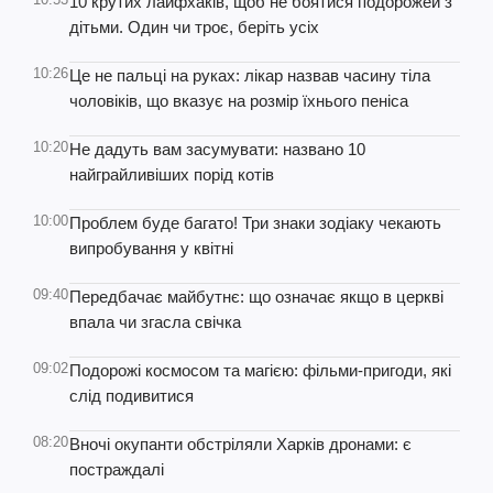
10 крутих лайфхаків, щоб не боятися подорожей з
дітьми. Один чи троє, беріть усіх
10:26
Це не пальці на руках: лікар назвав часину тіла
чоловіків, що вказує на розмір їхнього пеніса
10:20
Не дадуть вам засумувати: названо 10
найграйливіших порід котів
10:00
Проблем буде багато! Три знаки зодіаку чекають
випробування у квітні
09:40
Передбачає майбутнє: що означає якщо в церкві
впала чи згасла свічка
09:02
Подорожі космосом та магією: фільми-пригоди, які
слід подивитися
08:20
Вночі окупанти обстріляли Харків дронами: є
постраждалі