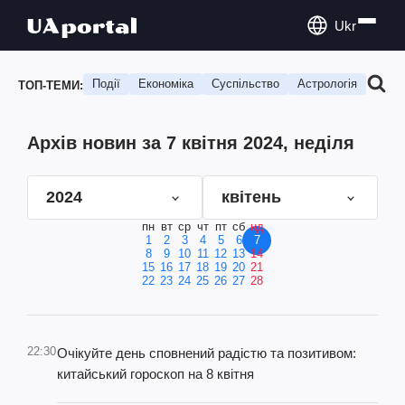
Ukr
Події
Економіка
Суспільство
Астрологія
Подо
ТОП-ТЕМИ:
Архів новин за 7 квітня 2024, неділя
2024
квітень
пн
вт
ср
чт
пт
сб
нд
1
2
3
4
5
6
7
8
9
10
11
12
13
14
15
16
17
18
19
20
21
22
23
24
25
26
27
28
22:30
Очікуйте день сповнений радістю та позитивом:
китайський гороскоп на 8 квітня