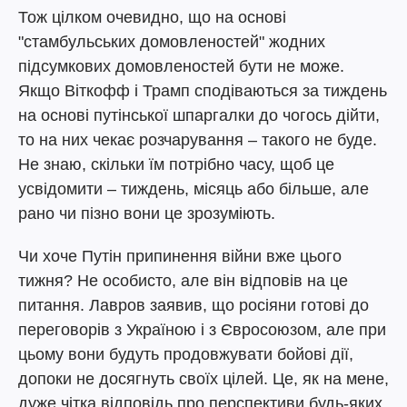
Тож цілком очевидно, що на основі
"стамбульських домовленостей" жодних
підсумкових домовленостей бути не може.
Якщо Віткофф і Трамп сподіваються за тиждень
на основі путінської шпаргалки до чогось дійти,
то на них чекає розчарування – такого не буде.
Не знаю, скільки їм потрібно часу, щоб це
усвідомити – тиждень, місяць або більше, але
рано чи пізно вони це зрозуміють.
Чи хоче Путін припинення війни вже цього
тижня? Не особисто, але він відповів на це
питання. Лавров заявив, що росіяни готові до
переговорів з Україною і з Євросоюзом, але при
цьому вони будуть продовжувати бойові дії,
допоки не досягнуть своїх цілей. Це, як на мене,
дуже чітка відповідь про перспективи будь-яких