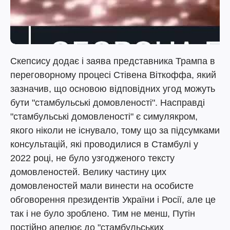
Скепсису додає і заява представника Трампа в
переговорному процесі Стівена Віткоффа, який
зазначив, що основою відповідних угод можуть
бути "стамбульські домовленості". Насправді
"стамбульські домовленості" є симулякром,
якого ніколи не існувало, тому що за підсумками
консультацій, які проводилися в Стамбулі у
2022 році, не було узгодженого тексту
домовленостей. Велику частину цих
домовленостей мали винести на особисте
обговорення президентів України і Росії, але це
так і не було зроблено. Тим не менш, Путін
постійно апелює до "стамбульських