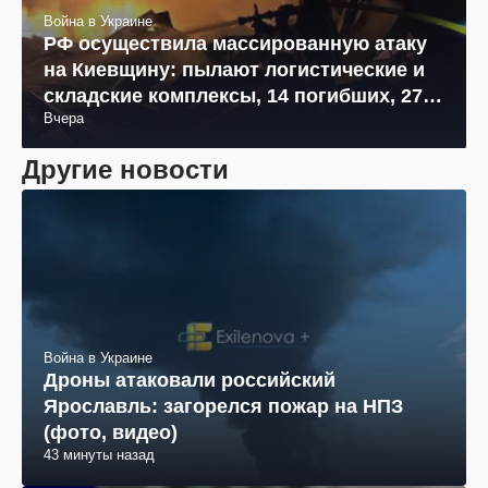
Война в Украине
РФ осуществила массированную атаку
на Киевщину: пылают логистические и
складские комплексы, 14 погибших, 27
Вчера
раненых (фото, видео)
Другие новости
Война в Украине
Дроны атаковали российский
Ярославль: загорелся пожар на НПЗ
(фото, видео)
43 минуты назад