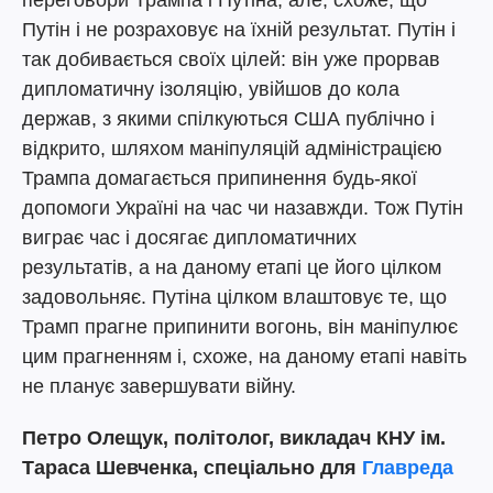
переговори Трампа і Путіна, але, схоже, що
Путін і не розраховує на їхній результат. Путін і
так добивається своїх цілей: він уже прорвав
дипломатичну ізоляцію, увійшов до кола
держав, з якими спілкуються США публічно і
відкрито, шляхом маніпуляцій адміністрацією
Трампа домагається припинення будь-якої
допомоги Україні на час чи назавжди. Тож Путін
виграє час і досягає дипломатичних
результатів, а на даному етапі це його цілком
задовольняє. Путіна цілком влаштовує те, що
Трамп прагне припинити вогонь, він маніпулює
цим прагненням і, схоже, на даному етапі навіть
не планує завершувати війну.
Петро Олещук, політолог, викладач КНУ ім.
Тараса Шевченка, спеціально для
Главреда