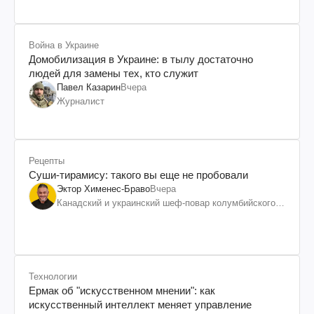
Война в Украине
Домобилизация в Украине: в тылу достаточно
людей для замены тех, кто служит
Павел Казарин
Вчера
Журналист
Рецепты
Суши-тирамису: такого вы еще не пробовали
Эктор Хименес-Браво
Вчера
Канадский и украинский шеф-повар колумбийского
происхождения, бизнесмен, телеведущий
Технологии
Ермак об "искусственном мнении": как
искусственный интеллект меняет управление