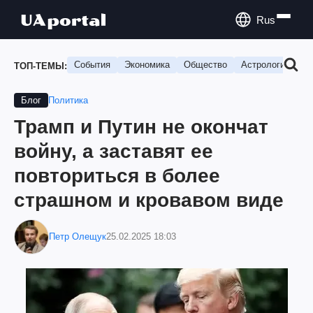
Rus
События
Экономика
Общество
Астрология
П
ТОП-ТЕМЫ:
Политика
Блог
Трамп и Путин не окончат
войну, а заставят ее
повториться в более
страшном и кровавом виде
Петр Олещук
25.02.2025 18:03