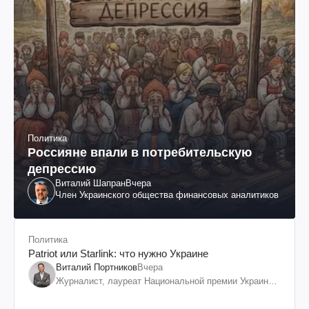
Политика
Россияне впали в потребительскую
депрессию
Виталий Шапран
Вчера
Член Украинского общества финансовых аналитиков
Политика
Patriot или Starlink: что нужно Украине
Виталий Портников
Вчера
Журналист, лауреат Национальной премии Украины
им. Шевченко