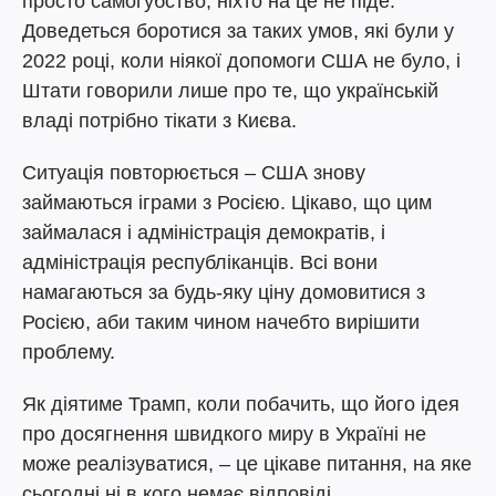
просто самогубство, ніхто на це не піде.
Доведеться боротися за таких умов, які були у
2022 році, коли ніякої допомоги США не було, і
Штати говорили лише про те, що українській
владі потрібно тікати з Києва.
Ситуація повторюється – США знову
займаються іграми з Росією. Цікаво, що цим
займалася і адміністрація демократів, і
адміністрація республіканців. Всі вони
намагаються за будь-яку ціну домовитися з
Росією, аби таким чином начебто вирішити
проблему.
Як діятиме Трамп, коли побачить, що його ідея
про досягнення швидкого миру в Україні не
може реалізуватися, – це цікаве питання, на яке
сьогодні ні в кого немає відповіді.