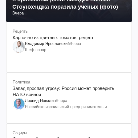
Стоунхенджа поразила ученых (фото)
Вчера
Рецепты
Карпаччо из цветных томатов: рецепт
Владимир Ярославский
Вчера
Шеф-повар
Политика
Запад проспал угрозу: Россия может проверить
НАТО войной
Леонид Невзлин
Вчера
Российско-израильский предприниматель и
общественный деятель, бывший вице-президент
"ЮКОСа"
Социум