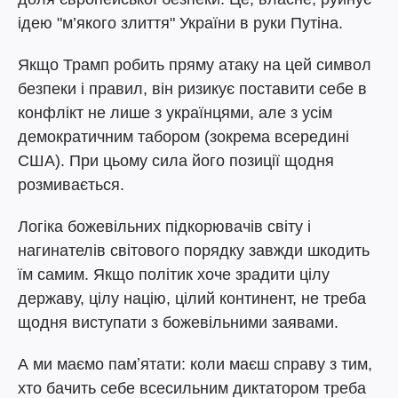
ідею "м’якого злиття" України в руки Путіна.
Якщо Трамп робить пряму атаку на цей символ
безпеки і правил, він ризикує поставити себе в
конфлікт не лише з українцями, але з усім
демократичним табором (зокрема всередині
США). При цьому сила його позиції щодня
розмивається.
Логіка божевільних підкорювачів світу і
нагинателів світового порядку завжди шкодить
їм самим. Якщо політик хоче зрадити цілу
державу, цілу націю, цілий континент, не треба
щодня виступати з божевільними заявами.
А ми маємо памʼятати: коли маєш справу з тим,
хто бачить себе всесильним диктатором треба