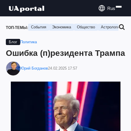
Rus
События
Экономика
Общество
Астрология
П
ТОП-ТЕМЫ:
Политика
Блог
Ошибка (п)резидента Трампа
Юрий Богданов
24.02.2025 17:57