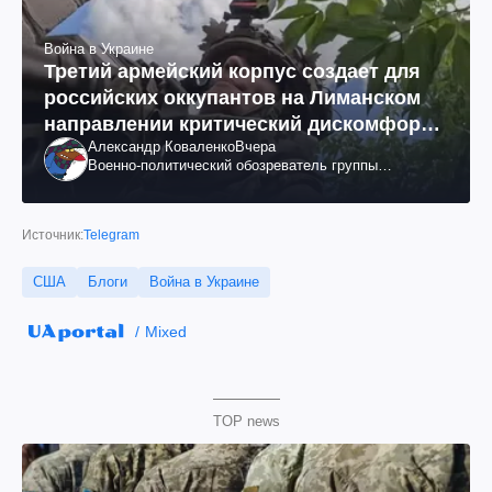
Война в Украине
Третий армейский корпус создает для
российских оккупантов на Лиманском
направлении критический дискомфорт:
Александр Коваленко
Вчера
как это удалось
Военно-политический обозреватель группы
"Информационное сопротивление"
Источник:
Telegram
США
Блоги
Война в Украине
Mixed
TOP news