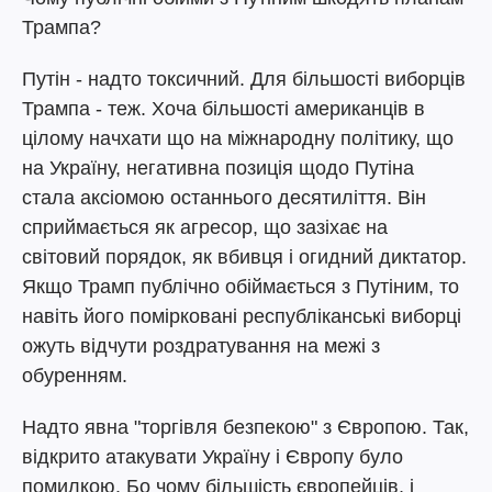
Трампа?
Путін - надто токсичний. Для більшості виборців
Трампа - теж. Хоча більшості американців в
цілому начхати що на міжнародну політику, що
на Україну, негативна позиція щодо Путіна
стала аксіомою останнього десятиліття. Він
сприймається як агресор, що зазіхає на
світовий порядок, як вбивця і огидний диктатор.
Якщо Трамп публічно обіймається з Путіним, то
навіть його помірковані республіканські виборці
ожуть відчути роздратування на межі з
обуренням.
Надто явна "торгівля безпекою" з Європою. Так,
відкрито атакувати Україну і Європу було
помилкою. Бо чому більшість європейців, і