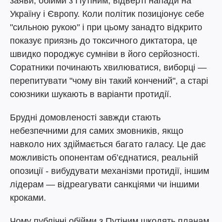
заяви, обійми з Путіним, відверті напади на
Україну і Європу. Коли політик позиціонує себе
"сильною рукою" і при цьому занадто відкрито
показує приязнь до токсичного диктатора, це
швидко породжує сумніви в його серйозності.
Соратники починають хвилюватися, виборці —
перепитувати "чому він такий кончений", а старі
союзники шукають в варіанти протидії.
Брудні домовленості завжди стають
небезпечними для самих змовників, якщо
навколо них здіймається багато галасу. Це дає
можливість опонентам об’єднатися, реальній
опозиції - вибудувати механізми протидії, іншим
лідерам — відреагувати санкціями чи іншими
кроками.
Чому публічні обійми з Путіним шкодять планам