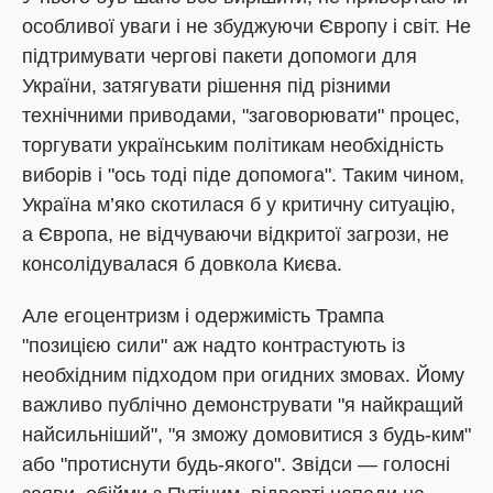
особливої уваги і не збуджуючи Європу і світ. Не
підтримувати чергові пакети допомоги для
України, затягувати рішення під різними
технічними приводами, "заговорювати" процес,
торгувати українським політикам необхідність
виборів і "ось тоді піде допомога". Таким чином,
Україна м’яко скотилася б у критичну ситуацію,
а Європа, не відчуваючи відкритої загрози, не
консолідувалася б довкола Києва.
Але егоцентризм і одержимість Трампа
"позицією сили" аж надто контрастують із
необхідним підходом при огидних змовах. Йому
важливо публічно демонструвати "я найкращий
найсильніший", "я зможу домовитися з будь-ким"
або "протиснути будь-якого". Звідси — голосні