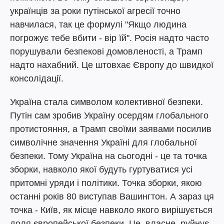
українців за роки путінської агресії точно
навчилася, так це формулі "Якщо людина
погрожує тебе вбити - вір їй". Росія надто часто
порушували безпекові домовленості, а Трамп
надто нахабний. Це штовхає Європу до швидкої
консолідації.
Україна стала символом колективної безпеки.
Путін сам зробив Україну осердям глобального
протистояння, а Трамп своїми заявами посилив
символічне значення Україні для глобальної
безпеки. Тому Україна на сьогодні - це та точка
зборки, навколо якої будуть гуртуватися усі
притомні уряди і політики. Точка зборки, якою
останні років 80 виступав Вашингтон. А зараз ця
точка - Київ, як місце навколо якого вирішується
доля європейської безпеки. Це, власне, руйнує