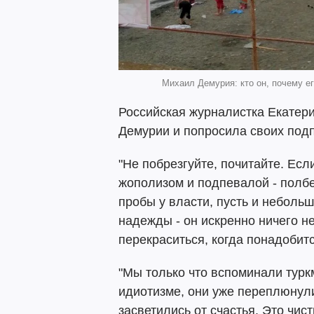
Михаил Демурия: кто он, почему его
Российская журналистка Екатер
Демурии и попросила своих подп
"Не побрезгуйте, почитайте. Есл
жополизом и подпевалой - полбе
пробы у власти, пусть и небольшо
надежды - он искренно ничего н
перекраситься, когда понадобитс
"Мы только что вспоминали турк
идиотизме, они уже переплюнул
засветились от счастья. Это чис