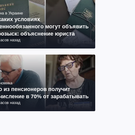
на в Украине
каких условиях
еннообязанного могут объявить
розыск: объяснение юриста
часов назад
номика
о из пенсионеров получит
числение в 70% от зарабатывать
часов назад