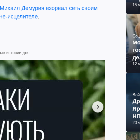
15 
Михаил Демурия взорвал сеть своим
не-исцелителе
.
Соц
Мо
го
ые истории дня
де
12 
Вой
Др
Яр
НП
20 