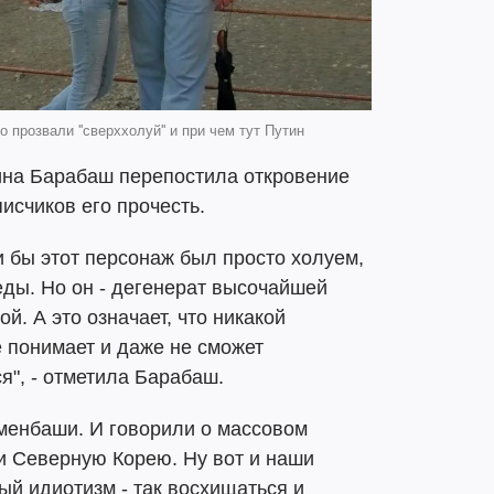
 прозвали ''сверххолуй'' и при чем тут Путин
ина Барабаш перепостила откровение
исчиков его прочесть.
и бы этот персонаж был просто холуем,
ды. Но он - дегенерат высочайшей
й. А это означает, что никакой
е понимает и даже не сможет
я", - отметила Барабаш.
менбаши. И говорили о массовом
и Северную Корею. Ну вот и наши
тый идиотизм - так восхищаться и