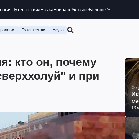
логия
Путешествия
Наука
Война в Украине
Больше
рология
Путешествия
Наука
: кто он, почему
сверххолуй" и при
Соц
Ис
ме
13 
Нау