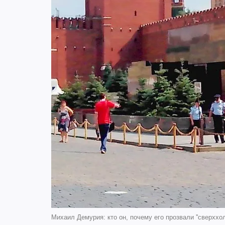
Михаил Демурия: кто он, почему его прозвали ''сверххол