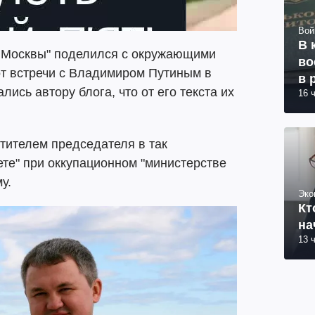
Вой
В 
е Москвы" поделился с окружающими
во
т встречи с Владимиром Путиным в
в 
лись автору блога, что от его текста их
16 
тителем председателя в так
те" при оккупационном "министерстве
у.
Эко
Кт
на
13 