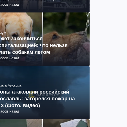
часов назад
иум
жет закончиться
спитализацией: что нельзя
лать собакам летом
часов назад
на в Украине
оны атаковали российский
ославль: загорелся пожар на
З (фото, видео)
часов назад