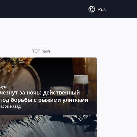
Rus
TOP news
иум
чезнут за ночь: действенный
тод борьбы с рыжими улитками
часов назад
ка