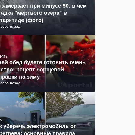
 замерзает при минусе 50: в чем
гадка "мертвого озера" в
тарктиде (фото)
часов назад
епты
ней обед будете готовить очень
стро: рецепт борщевой
правки на зиму
часов назад
о
к уберечь электромобиль от
регрева: основные правила