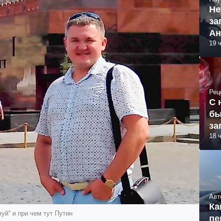
Не
за
Ан
19 
Рец
С 
бы
за
18 
Авт
Ка
уй'' и при чем тут Путин
пе