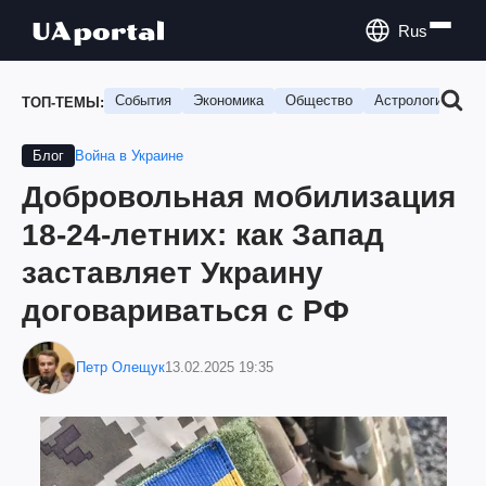
Rus
События
Экономика
Общество
Астрология
П
ТОП-ТЕМЫ:
Война в Украине
Блог
Добровольная мобилизация
18-24-летних: как Запад
заставляет Украину
договариваться с РФ
Петр Олещук
13.02.2025 19:35