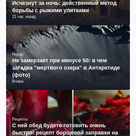
Исчезнут за ночь: действенный метод
борьбы с рыжими улитками
21 час назад
Наука
Не замерзает при минусе 50: в чем
загадка "мертвого озера" в Антарктиде
(фото)
Вчера
Рецепты
С ней обед будете готовить очень
быстро: рецепт борщевой заправки на