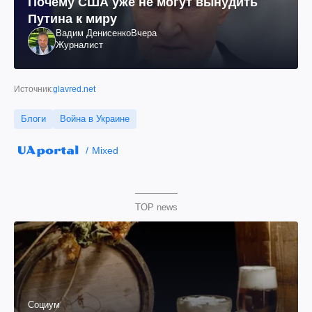
Почему США уже не могут вынудить
Путина к миру
Вадим Денисенко
Вчера
Журналист
Источник:
glavred.net
Блоги
Война в Украине
Mixed
TOP news
Социум