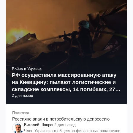
Война в Украине
РФ осуществила массированную атаку
на Киевщину: пылают логистические и
складские комплексы, 14 погибших, 27
2 дня назад
раненых (фото, видео)
Политика
Россияне впали в потребительскую депрессию
Виталий Шапран
2 дня назад
Член Украинского общества финансовых аналитиков