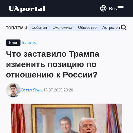
Rus
События
Экономика
Общество
Астрология
П
ТОП-ТЕМЫ:
Политика
Блог
Что заставило Трампа
изменить позицию по
отношению к России?
Остап Ярыш
15.07.2025 20:20