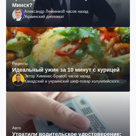
Минск?
Александр Левченко
8 часов назад
Украинский дипломат
Рецепты
Идеальный ужин за 10 минут с курицей
Эктор Хименес-Браво
6 часов назад
Канадский и украинский шеф-повар колумбийского
происхождения, бизнесмен, телеведущий
Авто
Утратили водительское удостоверение: