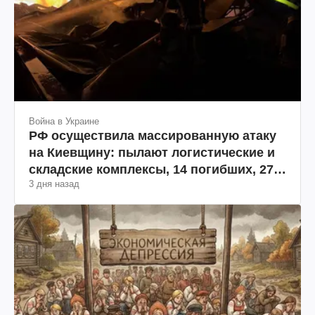
Война в Украине
РФ осуществила массированную атаку
на Киевщину: пылают логистические и
складские комплексы, 14 погибших, 27
3 дня назад
раненых (фото, видео)