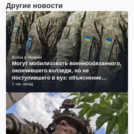
Другие новости
Война в Украине
Могут мобилизовать военнообязанного,
окончившего колледж, но не
поступившего в вуз: объяснение
1 час назад
юриста