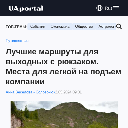
Rus
События
Экономика
Общество
Астрология
П
ТОП-ТЕМЫ:
Путешествия
Лучшие маршруты для
выходных с рюкзаком.
Места для легкой на подъем
компании
Анна Веселова - Соловонюк
2.05.2024 09:01