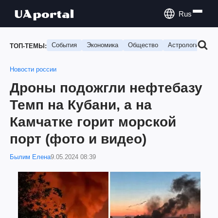
Rus
События
Экономика
Общество
Астрология
П
ТОП-ТЕМЫ:
Новости россии
Дроны подожгли нефтебазу
Темп на Кубани, а на
Камчатке горит морской
порт (фото и видео)
Былим Елена
9.05.2024 08:39