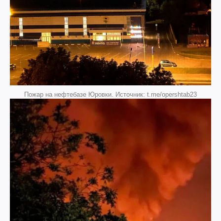
Пожар на нефтебазе Юровки. Источник: t.me/opershtab23