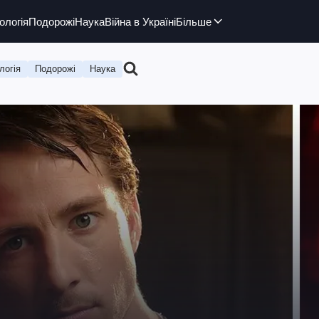
ологія
Подорожі
Наука
Війна в Україні
Більше
логія
Подорожі
Наука