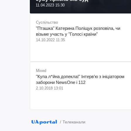
11.04.2023 15:30
Суспільство
"Пташка" Катерина Поліщук розповіла, чи
візьме участь у "Голосі країни"
14.10.2022 11:35
Mixed
"Купа л*йна допекла!" Інтерв’ю з ініціатором
заборони NewsOne і 112
2.10.2018 13:01
Телеканали