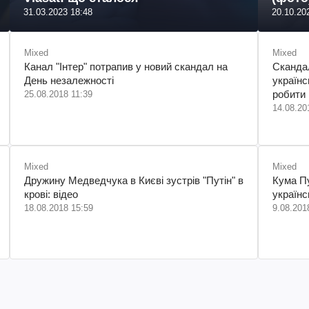
31.03.2023 18:48
20.10.20
Mixed
Mixed
Канал "Інтер" потрапив у новий скандал на
Скандал
День незалежності
українс
робити
25.08.2018 11:39
14.08.20
Mixed
Mixed
Дружину Медведчука в Києві зустрів "Путін" в
Кума Пу
крові: відео
українс
18.08.2018 15:59
9.08.201