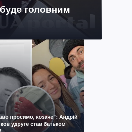
 буде головним
аво просимо, козаче": Андрій
ков удруге став батьком
)