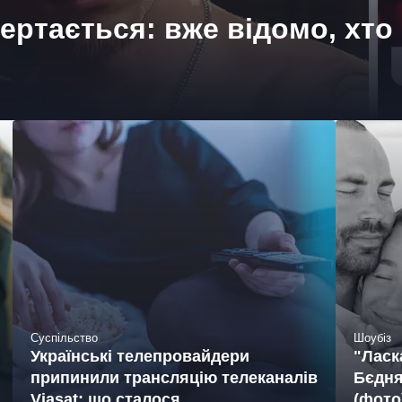
ертається: вже відомо, хто
Суспільство
Шоубіз
Українські телепровайдери
"Ласк
припинили трансляцію телеканалів
Бєдня
Viasat: що сталося
(фото