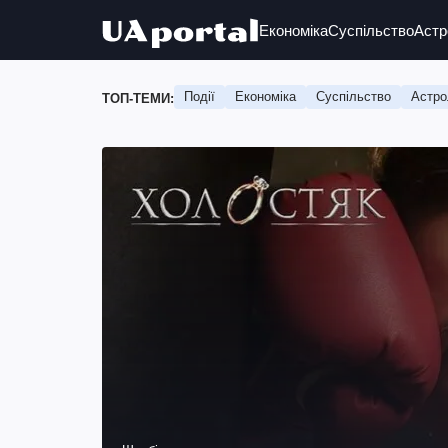
Економіка
Суспільство
Астр
Події
Економіка
Суспільство
Астро
ТОП-ТЕМИ: