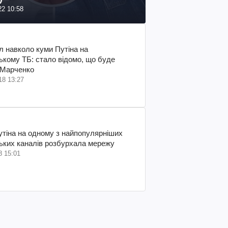
22 10:58
 навколо куми Путіна на
ькому ТБ: стало відомо, що буде
 Марченко
18 13:27
тіна на одному з найпопулярніших
ьких каналів розбурхала мережу
8 15:01