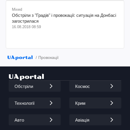
Mixed
Обстріли з "Градів" і провокації: ситуація на Донбасі
загострилася
16.08.2018 08:59
Провокації
Обстріли
Космос
Технології
Крим
Авто
Авіація