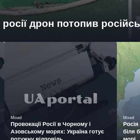
 росії дрон потопив російс
Mixed
Mixed
Провокації Росії в Чорному і
Росія
Азовському морях: Україна готує
біля 
потужну відповідь
морі