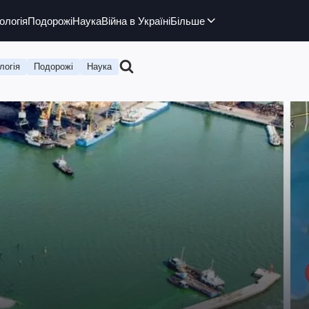
ологія
Подорожі
Наука
Війна в Україні
Більше
логія
Подорожі
Наука