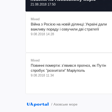
21.08.2018 17:50
Mixed
Війна з Росією на новій ділянці: Україні дали
важливу пораду і озвучили дві стратегії
9.08.2018 14:28
Mixed
Повинні померти: з'явився прогноз, як Путін
спробує "розхитати" Маріуполь
9.08.2018 11:34
Азовське море