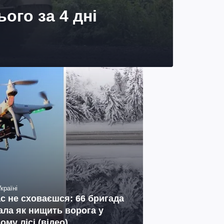
ого за 4 дні
країні
ас не сховаєшся: 66 бригада
ала як нищить ворога у
ому лісі (відео)