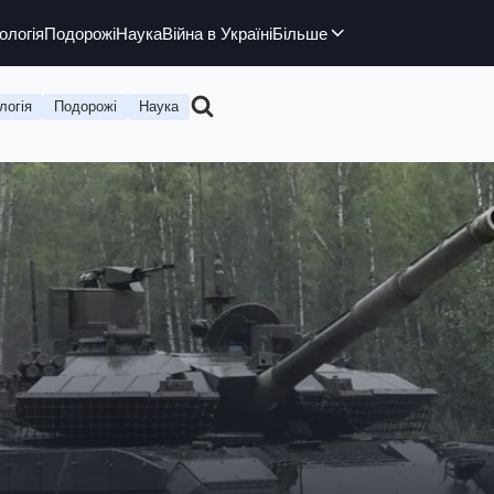
ологія
Подорожі
Наука
Війна в Україні
Більше
логія
Подорожі
Наука