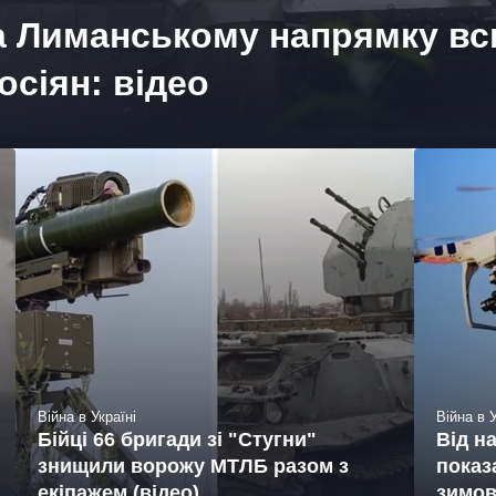
на Лиманському напрямку всь
осіян: відео
Війна в Україні
Війна в У
Бійці 66 бригади зі "Стугни"
Від н
знищили ворожу МТЛБ разом з
показ
екіпажем (відео)
зимов