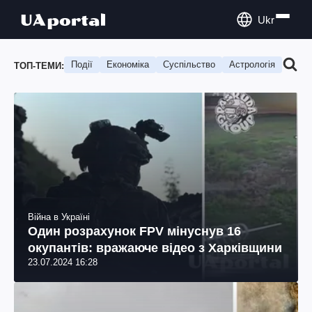
Ukr
Події
Економіка
Суспільство
Астрологія
Подо
ТОП-ТЕМИ:
Війна в Україні
Один розрахунок FPV мінуснув 16
окупантів: вражаюче відео з Харківщини
23.07.2024 16:28