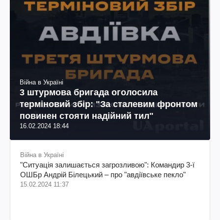
Війна в Україні
3 штурмова бригада оголосила
терміновий збір: "За сталевим фронтом
повинен стояти надійний тил"
16.02.2024 18:44
Війна в Україні
"Ситуація залишається загрозливою": Командир 3-ї
ОШБр Андрій Білецький – про "авдіївське пекло"
15.02.2024 11:37