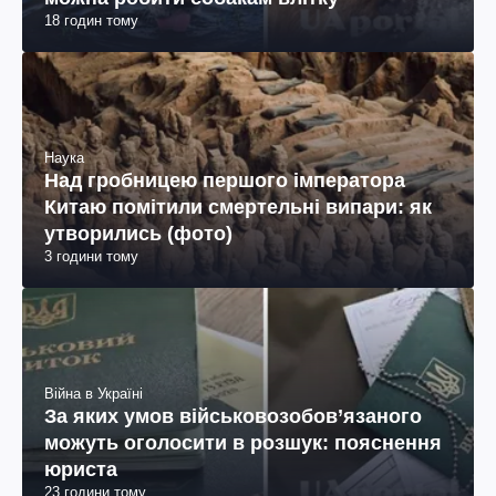
18 годин тому
Наука
Над гробницею першого імператора
Китаю помітили смертельні випари: як
утворились (фото)
3 години тому
Війна в Україні
За яких умов військовозобов’язаного
можуть оголосити в розшук: пояснення
юриста
23 години тому