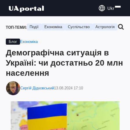
Ukr
Події
Економіка
Суспільство
Астрологія
Подо
ТОП-ТЕМИ:
Економіка
Блог
Демографічна ситуація в
Україні: чи достатньо 20 млн
населення
Сергій Дідковський
13.08.2024 17:10