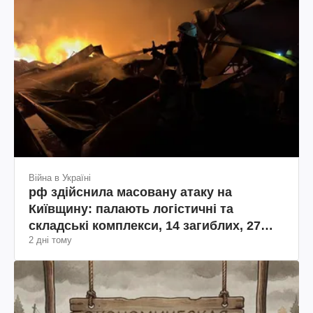
Війна в Україні
рф здійснила масовану атаку на
Київщину: палають логістичні та
складські комплекси, 14 загиблих, 27
2 дні тому
поранених (фото, відео)