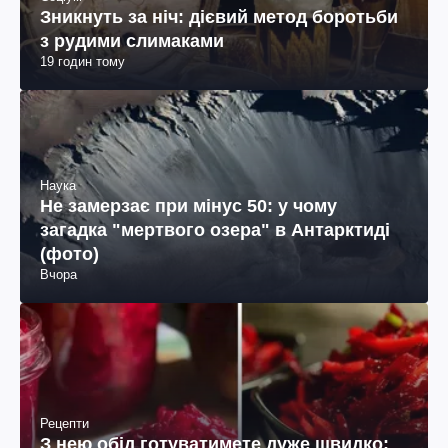
Зникнуть за ніч: дієвий метод боротьби
з рудими слимаками
19 годин тому
Наука
Не замерзає при мінус 50: у чому
загадка "мертвого озера" в Антарктиді
(фото)
Вчора
Рецепти
З нею обід готуватимете дуже швидко: