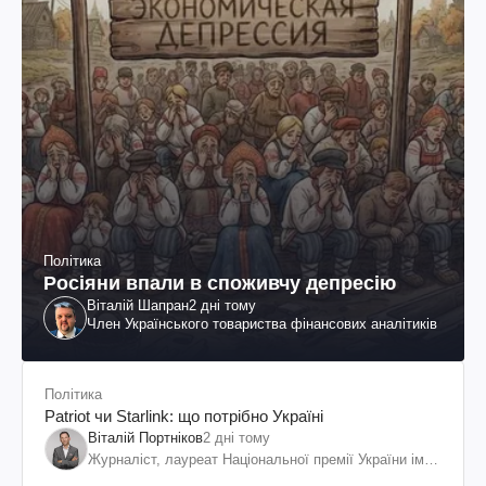
Політика
Росіяни впали в споживчу депресію
Віталій Шапран
2 дні тому
Член Українського товариства фінансових аналітиків
Політика
Patriot чи Starlink: що потрібно Україні
Віталій Портніков
2 дні тому
Журналіст, лауреат Національної премії України ім.
Шевченка