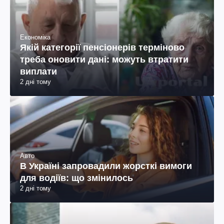
Економіка
Якій категорії пенсіонерів терміново
треба оновити дані: можуть втратити
виплати
2 дні тому
Авто
В Україні запровадили жорсткі вимоги
для водіїв: що змінилось
2 дні тому