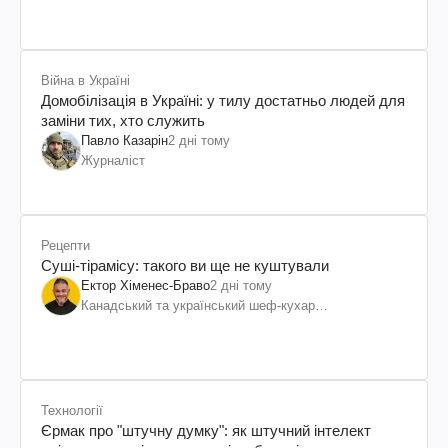
Війна в Україні
Домобілізація в Україні: у тилу достатньо людей для
заміни тих, хто служить
Павло Казарін
2 дні тому
Журналіст
Рецепти
Суші-тірамісу: такого ви ще не куштували
Ектор Хіменес-Браво
2 дні тому
Канадський та український шеф-кухар
колумбійського походження, бізнесмен, телеведучий
Технології
Єрмак про "штучну думку": як штучний інтелект