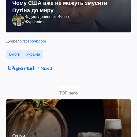
Чому США вже не можуть змусити
Путіна до миру
Вадим Денисенко
Вчора
Журналіст
Джерело:
facebook.com
Блоги
Україна
Mixed
TOP news
Соціум