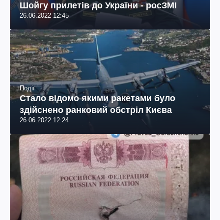
Шойгу прилетів до України - росЗМІ
2021 (2 роки),
26.06.2022 12:45
Інтернет-видання "ЕлектроВісті",
Офіціант чер 2019 міс) ресторан "Portofino".
Події
Стало відомо якими ракетами було
здійснено ранковий обстріл Києва
26.06.2022 12:24