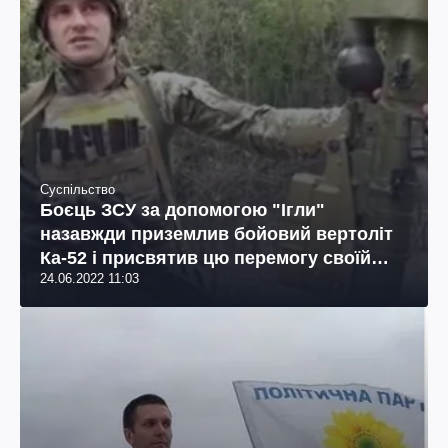
Суспільство
Боєць ЗСУ за допомогою "Ігли"
назавжди приземлив бойовий вертоліт
Ка-52 і присвятив цю перемогу своїй
24.06.2022 11:03
новонародженій дитині