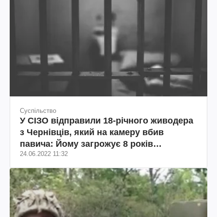
Суспільство
У СІЗО відправили 18-річного живодера
з Чернівців, який на камеру вбив
павича: Йому загрожує 8 років
24.06.2022 11:32
ув'язнення