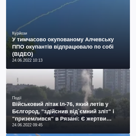
Курйози
У тимчасово окупованому Алчевську
ППО окупантів відпрацювало по собі
(ВІДЕО)
24.06.2022 10:13
Події
Військовий літак Іл-76, який летів у
Бєлгород, "здійснив від`ємний зліт" і
"приземлився" в Рязані: Є жертви
24.06.2022 09:45
(ВІДЕО)