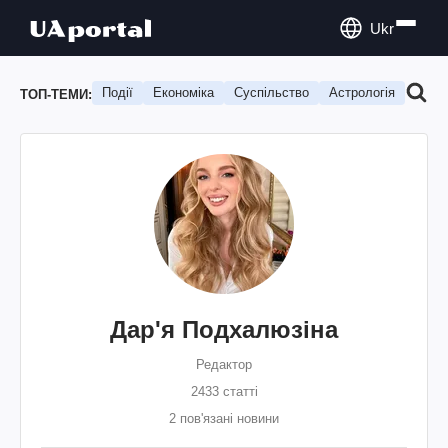
Ukr
Події
Економіка
Суспільство
Астрологія
Подо
ТОП-ТЕМИ:
Дар'я Подхалюзіна
Редактор
2433 статті
2 пов'язані новини