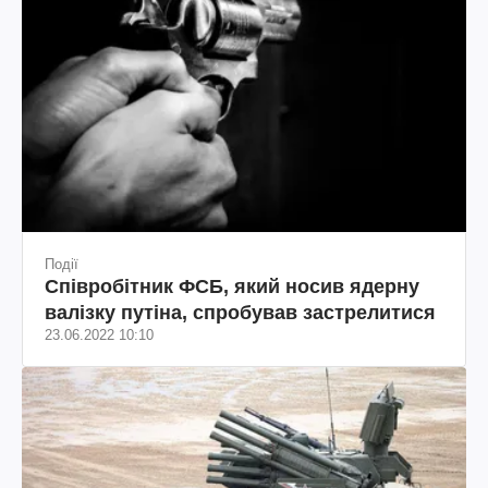
Події
Співробітник ФСБ, який носив ядерну
валізку путіна, спробував застрелитися
23.06.2022 10:10