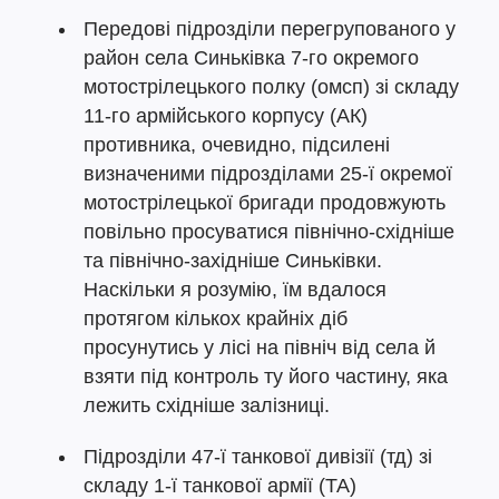
Передові підрозділи перегрупованого у
район села Синьківка 7-го окремого
мотострілецького полку (омсп) зі складу
11-го армійського корпусу (АК)
противника, очевидно, підсилені
визначеними підрозділами 25-ї окремої
мотострілецької бригади продовжують
повільно просуватися північно-східніше
та північно-західніше Синьківки.
Наскільки я розумію, їм вдалося
протягом кількох крайніх діб
просунутись у лісі на північ від села й
взяти під контроль ту його частину, яка
лежить східніше залізниці.
Підрозділи 47-ї танкової дивізії (тд) зі
складу 1-ї танкової армії (ТА)