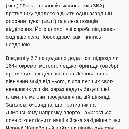
(мсд) 20-ї загальновійськової армії (ЗВА)
противнику вдалося відбити один взводний
опорний пункт (ВОП) та кілька позицій
відділення. Його аналогічні спроби південно-
східніше села Новосадове, закінчились
невдачею.
Введені у бій нещодавно додаткові підрозділи
164-ї окремої мотострілецької бригади (омсбр)
противника південніше села Діброва та на
північний захід від нього, після перших своїх
невеликих успіхів, зараз ведуть безуспішні
атаки, не маючи просування на цій ділянці.
Загалом, очевидно, що противник на
Лиманському напрямку вперто намагається
повністю витіснити наші війська західніше річки
Чорний Жеребець й вийти на північному фасі