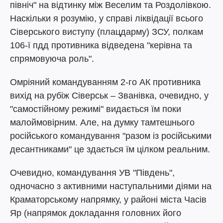
північ" на відтинку між Веселим та Роздолівкою.
Наскільки я розумію, у справі ліквідації всього
Сіверського виступу (плацдарму) ЗСУ, полкам
106-ї пдд противника відведена "керівна та
спрямовуюча роль".
Омріяний командуванням 2-го АК противника
вихід на рубіж Сіверськ – Званівка, очевидно, у
"самостійному режимі" видається їм поки
малоймовірним. Але, на думку тамтешнього
російського командування "разом із російськими
десантниками" це здається їм цілком реальним.
Очевидно, командування УВ "Південь",
одночасно з активними наступальними діями на
Краматорському напрямку, у районі міста Часів
Яр (напрямок докладання головних його