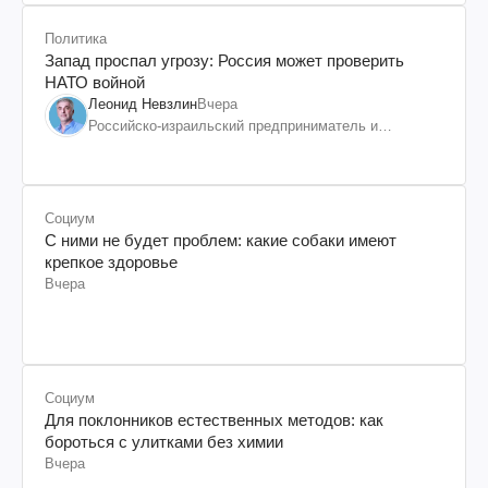
Политика
Запад проспал угрозу: Россия может проверить
НАТО войной
Леонид Невзлин
Вчера
Российско-израильский предприниматель и
общественный деятель, бывший вице-президент
"ЮКОСа"
Социум
С ними не будет проблем: какие собаки имеют
крепкое здоровье
Вчера
Социум
Для поклонников естественных методов: как
бороться с улитками без химии
Вчера