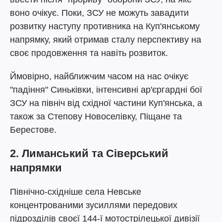
воно очікує. Поки, ЗСУ не можуть завадити
розвитку наступу противника на Куп'янському
напрямку, який отримав сталу перспективу на
своє продовження та навіть розвиток.
Ймовірно, найближчим часом на нас очікує
"падіння" Синьківки, інтенсивні ар'єргардні бої
ЗСУ на північ від східної частини Куп'янська, а
також за Степову Новоселівку, Піщане та
Берестове.
2. Лиманський та Сіверський
напрямки
Північно-східніше села Невське
концентрованими зусиллями передових
підрозділів своєї 144-ї мотострілецької дивізії