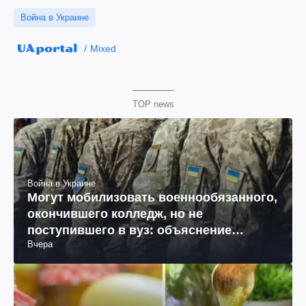
Война в Украине
Mixed
TOP news
Война в Украине
Могут мобилизовать военнообязанного,
окончившего колледж, но не
поступившего в вуз: объяснение
Вчера
юриста