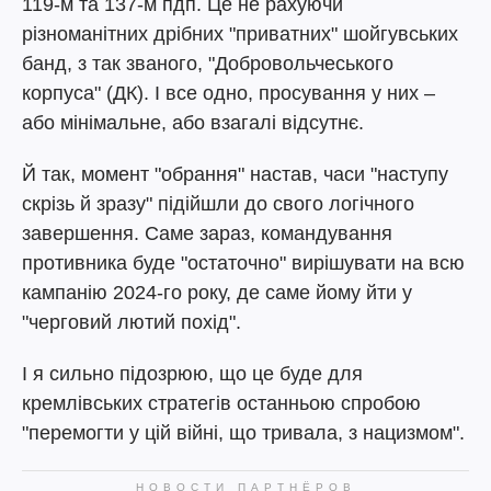
119-м та 137-м пдп. Це не рахуючи
різноманітних дрібних "приватних" шойгувських
банд, з так званого, "Добровольчеського
корпуса" (ДК). І все одно, просування у них –
або мінімальне, або взагалі відсутнє.
Й так, момент "обрання" настав, часи "наступу
скрізь й зразу" підійшли до свого логічного
завершення. Саме зараз, командування
противника буде "остаточно" вирішувати на всю
кампанію 2024-го року, де саме йому йти у
"черговий лютий похід".
І я сильно підозрюю, що це буде для
кремлівських стратегів останньою спробою
"перемогти у цій війні, що тривала, з нацизмом".