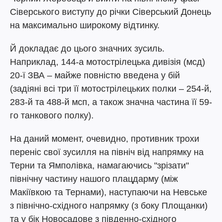
Сіверського виступу до річки Сіверський Донець
на максимально широкому відтинку.
Й докладає до цього значних зусиль.
Наприклад, 144-а мотострілецька дивізія (мсд)
20-ї ЗВА – майже повністю введена у бій
(задіяні всі три її мотострілецьких полки – 254-й,
283-й та 488-й мсп, а також значна частина її 59-
го танкового полку).
На даний момент, очевидно, противник трохи
переніс свої зусилля на північ від напрямку на
Терни та Ямполівка, намагаючись "зрізати"
північну частину нашого плацдарму (між
Макіївкою та Тернами), наступаючи на Невське
з північно-східного напрямку (з боку Площанки)
та у бік Новосадове з південно-східного