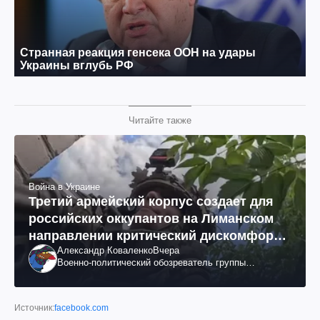
Читайте также
Война в Украине
Третий армейский корпус создает для
российских оккупантов на Лиманском
направлении критический дискомфорт:
Александр Коваленко
Вчера
как это удалось
Военно-политический обозреватель группы
"Информационное сопротивление"
Источник:
facebook.com