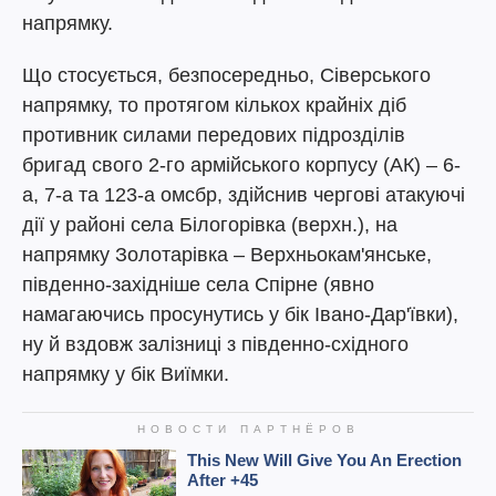
напрямку.
Що стосується, безпосередньо, Сіверського
напрямку, то протягом кількох крайніх діб
противник силами передових підрозділів
бригад свого 2-го армійського корпусу (АК) – 6-
а, 7-а та 123-а омсбр, здійснив чергові атакуючі
дії у районі села Білогорівка (верхн.), на
напрямку Золотарівка – Верхньокам'янське,
південно-західніше села Спірне (явно
намагаючись просунутись у бік Івано-Дар'ївки),
ну й вздовж залізниці з південно-східного
напрямку у бік Виїмки.