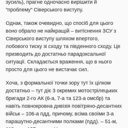
зусиль), прагне одночасно вирішити й
"проблему" Сіверського виступу.
Однак, також очевидно, що спосіб для цього
воно обрало не найкращій – витіснення ЗСУ з
Сіверського виступу шляхом впертого,
лобового тиску зі сходу та південного сходу. Це
призводить до достатньо парадоксальної
ситуації. Складається враження, що в нього
просто для цього не вистачає сил.
Хоча, з формальної точки зору тут їх цілком
достатньо – тут діє 3 окремих мотострілецьких
бригади 2-го АК (6-а, 7-а та 123-а омсбр) та
навіть повнокровна дивізія повітряно-десантних
військ – 106-а пдд, причому, всіма своїми 3-а
парашутно-десантними полками (пдд). – 51-м,