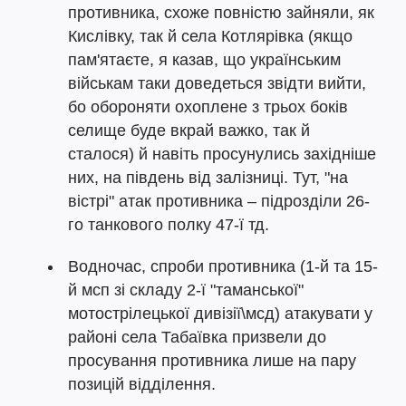
противника, схоже повністю зайняли, як
Кислівку, так й села Котлярівка (якщо
пам'ятаєте, я казав, що українським
військам таки доведеться звідти вийти,
бо обороняти охоплене з трьох боків
селище буде вкрай важко, так й
сталося) й навіть просунулись західніше
них, на південь від залізниці. Тут, "на
вістрі" атак противника – підрозділи 26-
го танкового полку 47-ї тд.
Водночас, спроби противника (1-й та 15-
й мсп зі складу 2-ї "таманської"
мотострілецької дивізії\мсд) атакувати у
районі села Табаївка призвели до
просування противника лише на пару
позицій відділення.