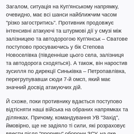
Загалом, ситуація на Куп'янському напрямку,
очевидно, має всі шанси найближчим часом
"різко загостритись". Противник продовжує
інтенсивні атакуючі та штурмові дії у смузі між
залізницею та автодорогою Куп'янськ – Сватове
поступово просуваючись у бік Степова
Новоселівка (південніше цього села, залізниця
та автодорога сходяться). А також, він наростив
зусилля по дирекції Синьківка – Петропавлівка,
перегрупувавши сюди 7-й омсп, який має
значний досвід атакуючих дій.
Й схоже, поки противнику вдається поступово
відтісняти наші війська на обраних напрямках та
ділянках. Причому, командування УВ "Захід",
ймовірно, ще не задіяло ті сили, які розраховує
ввести після "прориву" оборони ЗСУ, на яке