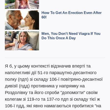
Я б, у цьому контексті відзначив вперті та
наполегливі дії 51-го парашутно-десантного
полку (пдп) зі складу 106-ї повітряно-десантної
дивізії (пдд) противника у напрямку на
Роздолівку та його спроби "допомогти" своїм
колегам зі 119-го та 137-го пдп зі складу тієї ж
106-ї пдд, які явно намагаються пробитися "на