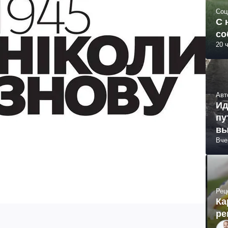
Соц
С 
со
20 
Авт
Ид
пу
вы
Вче
Рец
Ка
ре