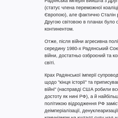
Радянська імперія вийшла з Дру
(статус члена переможної коаліц
Європою), але фактично Сталін р
Другою світовою в планах було 
континентом.
Отже, після війни агресивна по
середину 1980-х Радянський Сою
війни, достатньо озброєний та к
світі.
Крах Радянської імперії супрово
щодо "кінця історії" та припису
війні" (насправді США робили в
достоту як нині РФ), а й найбіль
політикою відродження РФ заміс
деімперіалізації, денуклеаризаці
комунізмом на кшталт суду над н