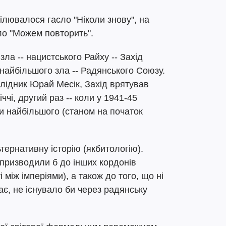
ілювалося гасло "Ніколи знову", на
ло "Можем повторить".
ла -- нацистського Райху -- Захід
найбільшого зла -- Радянського Союзу.
лідник Юрай Месік, Захід врятував
іччі, другий раз -- коли у 1941-45
и найбільшого (станом на початок
ернативну історію (якбитологію).
 призводили б до інших кордонів
 між імперіями), а також до того, що ні
тає, не існувало би через радянську