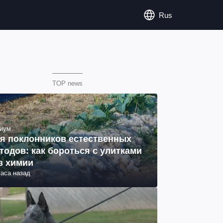
Rus
TOP news
иум
я поклонников естественных
тодов: как бороться с улитками
з химии
часа назад