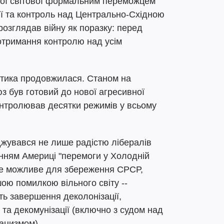
гої світової формальним переможцем
ії та контроль над Центрально-Східною
озглядав війну як поразку: перед
отримання контролю над усім
літика продовжилася. Станом на
з був готовий до нової агресивної
онтролював десятки режимів у всьому
джувався не лише радістю лібералів
ванням Америці "перемоги у Холодній
се можливе для збереження СРСР,
шою помилкою вільного світу --
ть завершення деколонізації,
ї та декомунізації (включно з судом над
ацизмом).