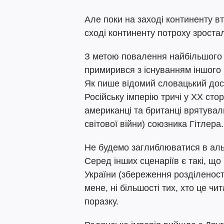
Але поки на заході континенту вт
сході континенту потроху зроста
З метою повалення найбільшого з
примирився з існуванням іншого 
Як пише відомий словацький дос
Російську імперію тричі у ХХ стор
американці та британці врятувал
світової війни) союзника Гітлера.
Не будемо заглиблюватися в альт
Серед інших сценаріїв є такі, що
України (збереження розділеності
мене, ні більшості тих, хто це чи
поразку.