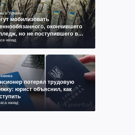
на в Украине
гут мобилизовать
еннообязанного, окончившего
лледж, но не поступившего в
аса назад
з: объяснение юриста
номика
нсионер потерял трудовую
ижку: юрист объяснил, как
ступить
часа назад