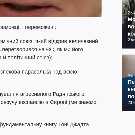
Вой
Мо
во
ереможці, і переможені;
ко
2 ч
ву
омічний союз, який відкрив величезний
з перетворився на ЄС, як ми його
а й політичний союз);
езпекова парасолька над всією
Эко
Пе
кн
имування агресивного Радянського
по
овзучу експансію в Європі (ми знаємо
23 
фундаментальну книгу Тоні Джадта