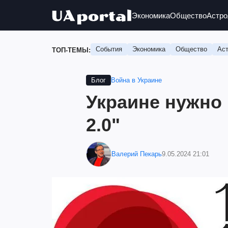
Экономика
Общество
Астро
События
Экономика
Общество
Аст
ТОП-ТЕМЫ:
Война в Украине
Блог
Украине нужно 
2.0"
Валерий Пекарь
9.05.2024 21:01