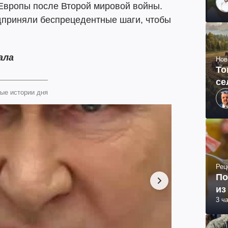
 Европы после Второй мировой войны.
приняли беспрецедентные шаги, чтобы
ала
Нов
То
се
ые истории дня
Рец
По
из
3 ч