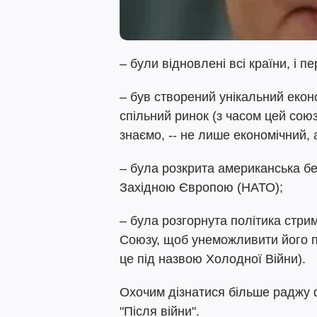
– були відновлені всі країни, і п
– був створений унікальний екон
спільний ринок (з часом цей сою
знаємо, -- не лише економічний, 
– була розкрита американська б
Західною Європою (НАТО);
– була розгорнута політика стр
Союзу, щоб унеможливити його п
це під назвою Холодної Війни).
Охочим дізнатися більше раджу 
"Після війни".