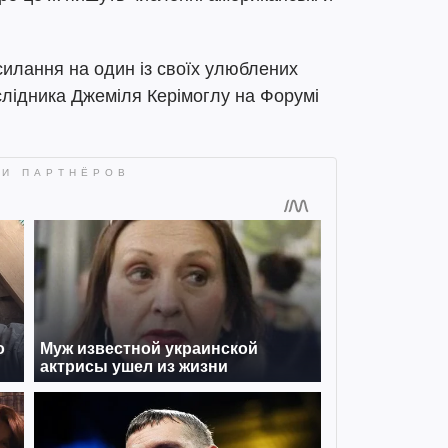
силання на один із своїх улюблених
ослідника Джеміля Керімоглу на Форумі