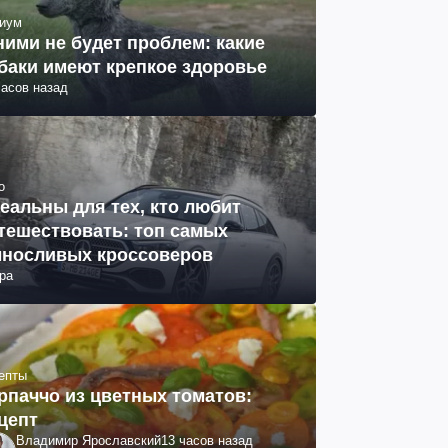
иум
ними не будет проблем: какие
баки имеют крепкое здоровье
часов назад
о
еальны для тех, кто любит
тешествовать: топ самых
носливых кроссоверов
ра
епты
рпаччо из цветных томатов:
цепт
Владимир Ярославский
13 часов назад