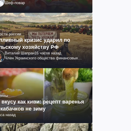
Шеф-повар
ости россии
пливный кризис ударил по
льскому хозяйству РФ
Виталий Шапран
16 часов назад
Член Украинского общества финансовых
аналитиков
епты
 вкусу как киви: рецепт варенья
 кабачков не зиму
аса назад