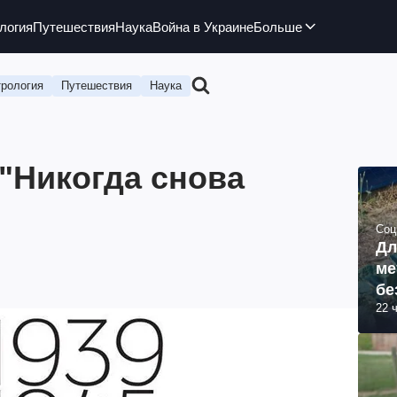
логия
Путешествия
Наука
Война в Украине
Больше
рология
Путешествия
Наука
"Никогда снова
Соц
Дл
ме
бе
22 