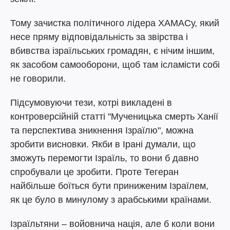
Тому зачистка політичного лідера ХАМАСу, який
несе пряму відповідальність за звірства і
вбивства ізраїльських громадян, є нічим іншим,
як засобом самооборони, щоб там ісламісти собі
не говорили.
Підсумовуючи тези, котрі викладені в
контроверсійній статті "Мученицька смерть Ханії
та перспектива зникнення Ізраїлю", можна
зробити висновки. Якби в Ірані думали, що
зможуть перемогти Ізраїль, то вони б давно
спробували це зробити. Проте Тегеран
найбільше боїться бути приниженим Ізраїлем,
як це було в минулому з арабськими країнами.
Ізраїльтяни – войовнича нація, але б коли вони