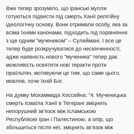
Вже тепер зрозуміло, що іранські мулли
готуються підвести під смерть Ханії релігійну
ідеологічну основу. Вони отримали особу, яка за
всіма їхніми канонами, підходить під порівняння
з ще одним "мучеником" – Сулеймані. І все це
тепер буде розкручуватися до нескінченності,
адже наявність нового "мученика" тепер дає
можливість освятити нові теракти проти
ізраїльтян, мотивуючи це тим, що саме цього,
мовляв, хоче їхній Бог.
На думку Мохаммада Хоссейна: "4. Мученицька
смерть Ісмаїла Ханії в Тегерані зміцнить
непорушний зв’язок між Ісламською
Республікою Іран і Палестиною, а опір, що
збільшиться після неї, зміцнить зв’язок між