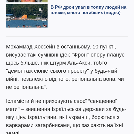
Мохаммад Хоссейн в останньому, 10 пункті,
висуває такі сумнівні ідеї: "Фронт опору планує
щось більше, ніж штурм Аль-Акси, тобто
"демонтаж сіоністського проекту" у будь-якій
війні, незалежно від того, регіональна вона, чи
не регіональна".
Ісламісти й не приховують своєї "священної
мети" – знищення Ізраїльської держави за будь-
яку ціну. Ізраїльтяни, як і українці, борються з
варварами-загарбниками, що зазіхають на їхні
землі.