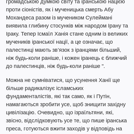
громадською думкою світу та іранською нацією
проти сіоністів, як і мученицька смерть Абу
Мохандеса разом із мучеником Сулеймані
виявила глибину стосунків між народом Ірану та
Іраку. Тепер Ісмаїл Ханія стане одним із великих
мучеників іранської нації, а це означає, що
палестинці мають зв’язок з іранцями більший,
ніж будь-коли раніше, і кожен іранець є ближчий
до палестинців, ніж будь-коли раніше ".
Можна не сумніватися, що усунення Ханії ще
більше радикалізує ісламських
фундаменталістів, які так само, як і Путін,
намагаються зробити усе, щоб знищити західну
цивілізацію. Очевидно, що ізраїльтяни, які,
звісно, відслідковують усе те, що пише іранська
преса, готуються вжити заходів у відповідь на