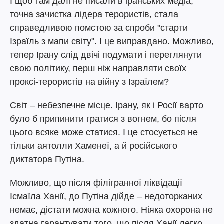
І щоб там далі не писали в іранських медіа,
точна зачистка лідера терористів, стала
справедливою помстою за спроби "старти
Ізраїль з мапи світу". І це виправдано. Можливо,
тепер Ірану слід двічі подумати і переглянути
свою політику, перш ніж направляти своїх
проксі-терористів на війну з Ізраїлем?
Світ – небезпечне місце. Ірану, як і Росії варто
було б припинити гратися з вогнем, бо після
цього всяке може статися. І це стосується не
тільки аятолли Хаменеї, а й російського
диктатора Путіна.
Можливо, що після філігранної ліквідації
Ісмаїла Ханії, до Путіна дійде – недоторканих
немає, дістати можна кожного. Ніяка охорона не
здатна гарантувати того, що після Ханії легко