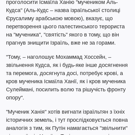
проголосити Ісмаїла Ханію "мучеником Аль-
Кудса" (Аль-Кудс – назва ізраїльської столиці
Єрусалиму арабською мовою), вказує, що
перетворення цього палестинського терориста
на "мученика", "святість" якого в тому, що він
прагнув знищити Ізраїль, вже не за горами.
"Тому, – наголошує Мохаммад Хоссейн, –
звільнення Кудса, як і будь-яке інше досягнення
та перемога, досягнута досі, потребує крові, а
кров мученика Ісмаїла Ханії, як і кров мученика
Сулеймані, посилить волю та рішучість фронту
опору".
"Мученик Ханія" хотів вигнати ізраїльтян з їхніх
історичних земель, і тут прослідковується повна
аналогія з тим, як Путін намагається "звільнити"