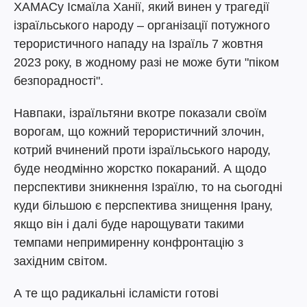
ХАМАСу Ісмаїла Ханії, який винен у трагедії
ізраїльського народу – організації потужного
терористичного нападу на Ізраїль 7 жовтня
2023 року, в жодному разі не може бути "піком
безпорадності".
Навпаки, ізраїльтяни вкотре показали своїм
ворогам, що кожний терористичний злочин,
котрий вчинений проти ізраїльського народу,
буде неодмінно жорстко покараний. А щодо
перспективи зникнення Ізраїлю, то на сьогодні
куди більшою є перспектива знищення Ірану,
якщо він і далі буде нарощувати такими
темпами непримиренну конфронтацію з
західним світом.
А те що радикальні ісламісти готові