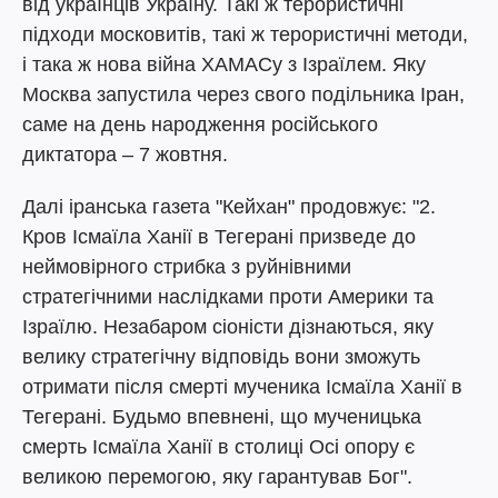
від українців Україну. Такі ж терористичні
підходи московитів, такі ж терористичні методи,
і така ж нова війна ХАМАСу з Ізраїлем. Яку
Москва запустила через свого подільника Іран,
саме на день народження російського
диктатора – 7 жовтня.
Далі іранська газета "Кейхан" продовжує: "2.
Кров Ісмаїла Ханії в Тегерані призведе до
неймовірного стрибка з руйнівними
стратегічними наслідками проти Америки та
Ізраїлю. Незабаром сіоністи дізнаються, яку
велику стратегічну відповідь вони зможуть
отримати після смерті мученика Ісмаїла Ханії в
Тегерані. Будьмо впевнені, що мученицька
смерть Ісмаїла Ханії в столиці Осі опору є
великою перемогою, яку гарантував Бог".