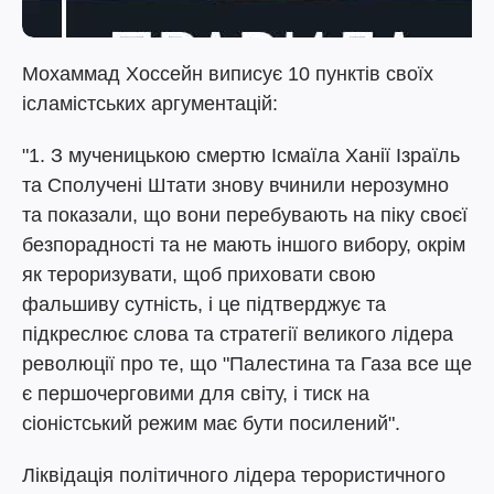
Мохаммад Хоссейн виписує 10 пунктів своїх
ісламістських аргументацій:
"1. З мученицькою смертю Ісмаїла Ханії Ізраїль
та Сполучені Штати знову вчинили нерозумно
та показали, що вони перебувають на піку своєї
безпорадності та не мають іншого вибору, окрім
як тероризувати, щоб приховати свою
фальшиву сутність, і це підтверджує та
підкреслює слова та стратегії великого лідера
революції про те, що "Палестина та Газа все ще
є першочерговими для світу, і тиск на
сіоністський режим має бути посилений".
Ліквідація політичного лідера терористичного