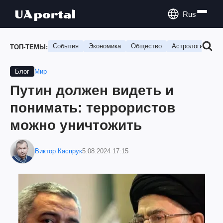
Rus
События
Экономика
Общество
Астрология
П
ТОП-ТЕМЫ:
Мир
Блог
Путин должен видеть и
понимать: террористов
можно уничтожить
Виктор Каспрук
5.08.2024 17:15