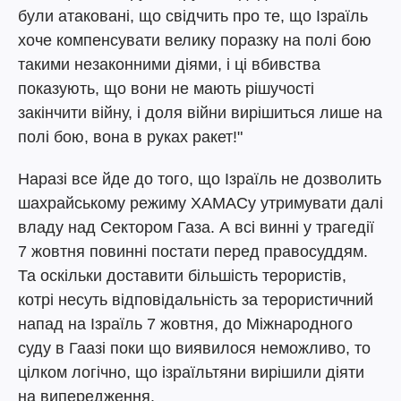
були атаковані, що свідчить про те, що Ізраїль
хоче компенсувати велику поразку на полі бою
такими незаконними діями, і ці вбивства
показують, що вони не мають рішучості
закінчити війну, і доля війни вирішиться лише на
полі бою, вона в руках ракет!"
Наразі все йде до того, що Ізраїль не дозволить
шахрайському режиму ХАМАСу утримувати далі
владу над Сектором Газа. А всі винні у трагедії
7 жовтня повинні постати перед правосуддям.
Та оскільки доставити більшість терористів,
котрі несуть відповідальність за терористичний
напад на Ізраїль 7 жовтня, до Міжнародного
суду в Гаазі поки що виявилося неможливо, то
цілком логічно, що ізраїльтяни вирішили діяти
на випередження.