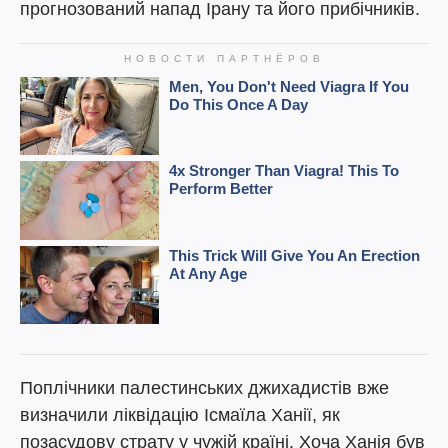
прогнозований напад Ірану та його прибічників.
Поплічники палестинських джихадистів вже
визначили ліквідацію Ісмаїла Ханії, як
позасудову страту у чужій країні. Хоча Ханія був