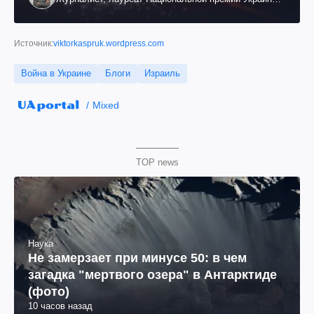
им. Шевченко
Источник:
viktorkaspruk.wordpress.com
Война в Украине
Блоги
Израиль
Mixed
TOP news
Наука
Не замерзает при минусе 50: в чем
загадка "мертвого озера" в Антарктиде
(фото)
10 часов назад