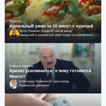
Рецепты
Идеальный ужин за 10 минут с курицей
Эктор Хименес-Браво
20 часов назад
Канадский и украинский шеф-повар колумбийского
происхождения, бизнесмен, телеведущий
Война в Украине
Кризис усиливается: к чему готовится
Минск?
Александр Левченко
22 часа назад
Украинский дипломат