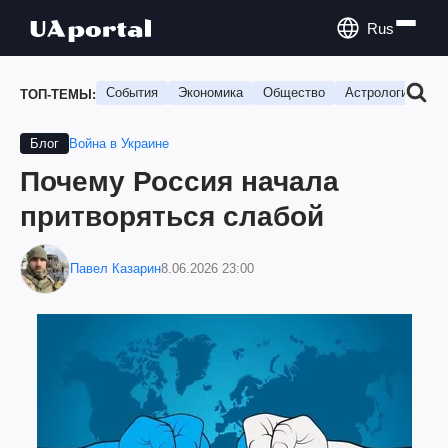
Rus
События
Экономика
Общество
Астрология
П
ТОП-ТЕМЫ:
Война в Украине
Блог
Почему Россия начала
притворяться слабой
Павел Казарин
8.06.2026 23:00