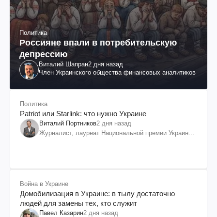
Политика
Россияне впали в потребительскую
депрессию
Виталий Шапран
2 дня назад
Член Украинского общества финансовых аналитиков
Политика
Patriot или Starlink: что нужно Украине
Виталий Портников
2 дня назад
Журналист, лауреат Национальной премии Украины
им. Шевченко
Война в Украине
Домобилизация в Украине: в тылу достаточно
людей для замены тех, кто служит
Павел Казарин
2 дня назад