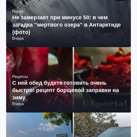
Наука
Не замерзает при минусе 50: в чем
загадка "мертвого озера" в Антарктиде
(фото)
Вчера
Рецепты
С ней обед будете готовить очень
быстро: рецепт борщевой заправки на
зиму
Вчера