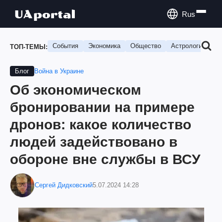
Rus
События
Экономика
Общество
Астрология
П
ТОП-ТЕМЫ:
Война в Украине
Блог
Об экономическом
бронировании на примере
дронов: какое количество
людей задействовано в
обороне вне службы в ВСУ
Сергей Дидковский
5.07.2024 14:28