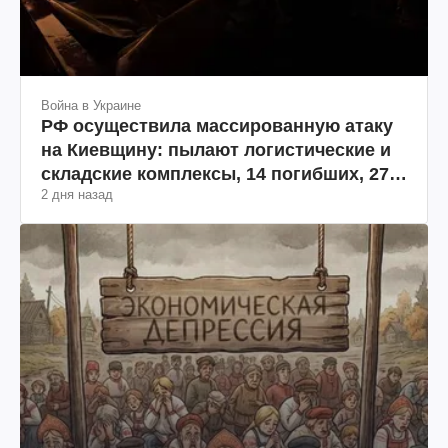
Война в Украине
РФ осуществила массированную атаку
на Киевщину: пылают логистические и
складские комплексы, 14 погибших, 27
2 дня назад
раненых (фото, видео)