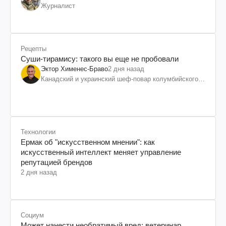
Журналист
Рецепты
Суши-тирамису: такого вы еще не пробовали
Эктор Хименес-Браво
2 дня назад
Канадский и украинский шеф-повар колумбийского
происхождения, бизнесмен, телеведущий
Технологии
Ермак об "искусственном мнении": как
искусственный интеллект меняет управление
репутацией брендов
2 дня назад
Социум
Может нанести необратимый вред: ветеринар