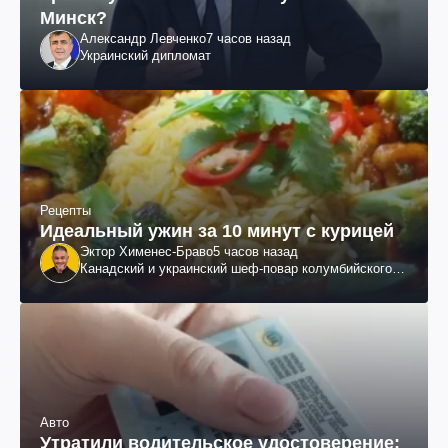
Минск?
Александр Левченко
7 часов назад
Украинский дипломат
Рецепты
Идеальный ужин за 10 минут с курицей
Эктор Хименес-Браво
5 часов назад
Канадский и украинский шеф-повар колумбийского
происхождения, бизнесмен, телеведущий
Авто
Утратили водительское удостоверение: