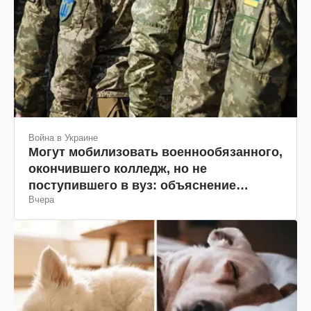
Война в Украине
Могут мобилизовать военнообязанного,
окончившего колледж, но не
поступившего в вуз: объяснение
Вчера
юриста