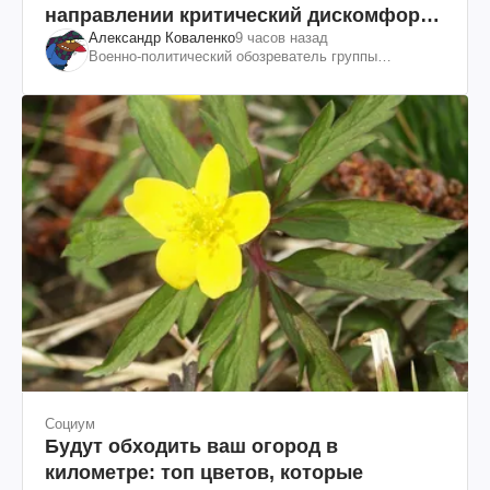
направлении критический дискомфорт:
Александр Коваленко
9 часов назад
как это удалось
Военно-политический обозреватель группы
"Информационное сопротивление"
Социум
Будут обходить ваш огород в
километре: топ цветов, которые