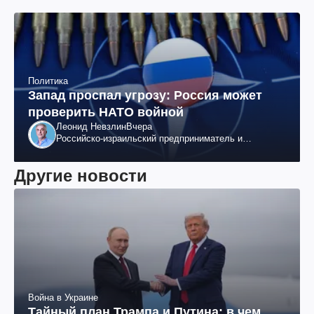
Политика
Запад проспал угрозу: Россия может
проверить НАТО войной
Леонид Невзлин
Вчера
Российско-израильский предприниматель и
общественный деятель, бывший вице-президент
"ЮКОСа"
Другие новости
Война в Украине
Тайный план Трампа и Путина: в чем