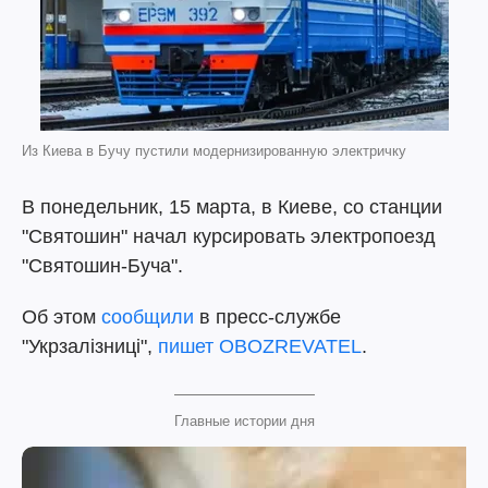
Из Киева в Бучу пустили модернизированную электричку
В понедельник, 15 марта, в Киеве, со станции
"Святошин" начал курсировать электропоезд
"Святошин-Буча".
Об этом
сообщили
в пресс-службе
"Укрзалізниці",
пишет
OBOZREVATEL
.
Главные истории дня