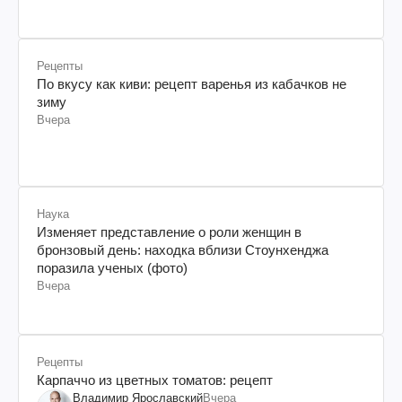
"Информационное сопротивление"
Рецепты
По вкусу как киви: рецепт варенья из кабачков не
зиму
Вчера
Наука
Изменяет представление о роли женщин в
бронзовый день: находка вблизи Стоунхенджа
поразила ученых (фото)
Вчера
Рецепты
Карпаччо из цветных томатов: рецепт
Владимир Ярославский
Вчера