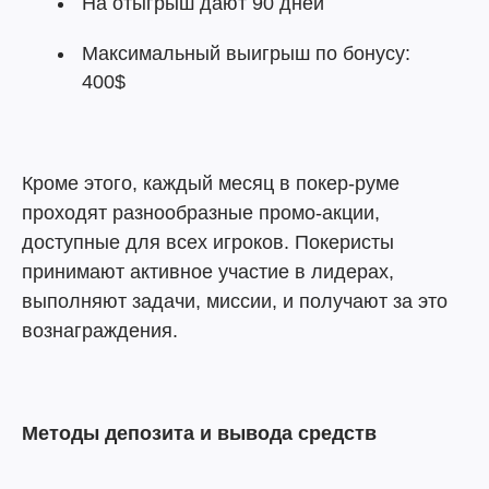
На отыгрыш дают 90 дней
Максимальный выигрыш по бонусу:
400$
Кроме этого, каждый месяц в покер-руме
проходят разнообразные промо-акции,
доступные для всех игроков. Покеристы
принимают активное участие в лидерах,
выполняют задачи, миссии, и получают за это
вознаграждения.
Методы депозита и вывода средств