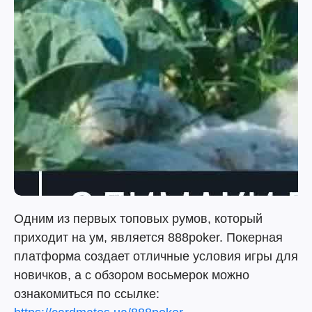
Одним из первых топовых румов, который
приходит на ум, является 888poker. Покерная
платформа создает отличные условия игры для
новичков, а с обзором восьмерок можно
ознакомиться по ссылке: