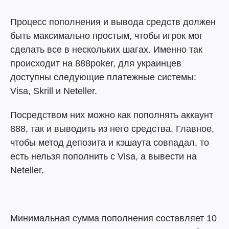
Процесс пополнения и вывода средств должен
быть максимально простым, чтобы игрок мог
сделать все в нескольких шагах. Именно так
происходит на 888poker, для украинцев
доступны следующие платежные системы:
Visa, Skrill и Neteller.
Посредством них можно как пополнять аккаунт
888, так и выводить из него средства. Главное,
чтобы метод депозита и кэшаута совпадал, то
есть нельзя пополнить с Visa, а вывести на
Neteller.
Минимальная сумма пополнения составляет 10