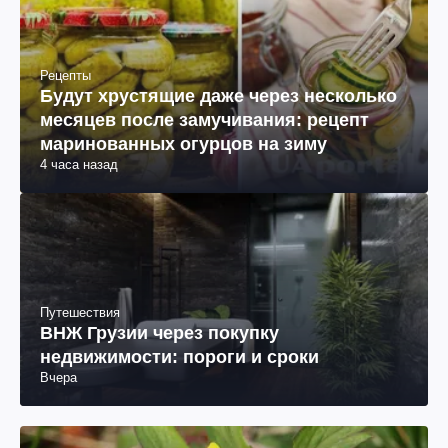
Рецепты
Будут хрустящие даже через несколько
месяцев после замучивания: рецепт
маринованных огурцов на зиму
4 часа назад
Путешествия
ВНЖ Грузии через покупку
недвижимости: пороги и сроки
Вчера