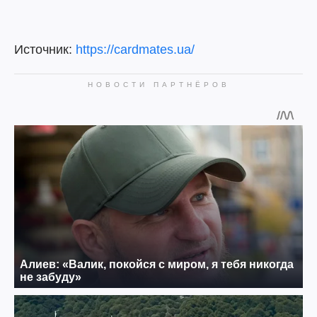
Источник:
https://cardmates.ua/