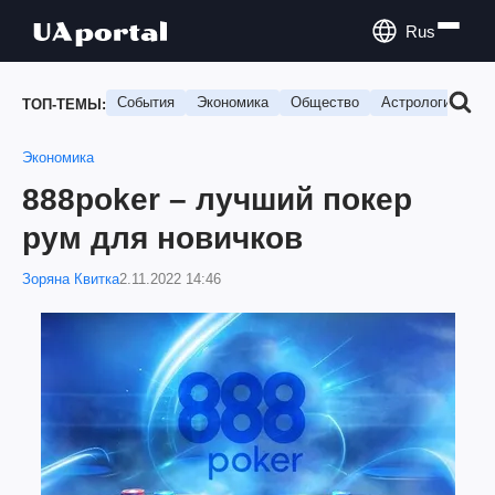
Rus
События
Экономика
Общество
Астрология
П
ТОП-ТЕМЫ:
Экономика
888poker – лучший покер
рум для новичков
Зоряна Квитка
2.11.2022 14:46