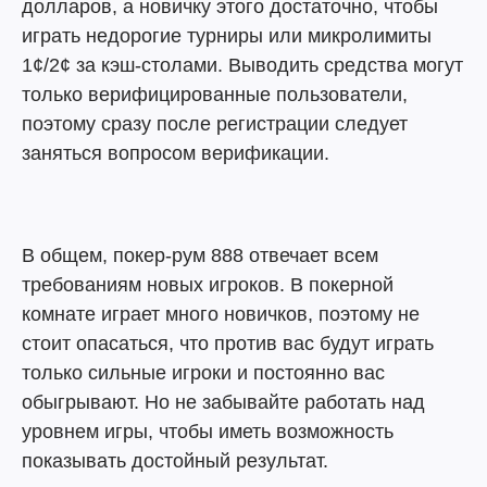
долларов, а новичку этого достаточно, чтобы
играть недорогие турниры или микролимиты
1¢/2¢ за кэш-столами. Выводить средства могут
только верифицированные пользователи,
поэтому сразу после регистрации следует
заняться вопросом верификации.
В общем, покер-рум 888 отвечает всем
требованиям новых игроков. В покерной
комнате играет много новичков, поэтому не
стоит опасаться, что против вас будут играть
только сильные игроки и постоянно вас
обыгрывают. Но не забывайте работать над
уровнем игры, чтобы иметь возможность
показывать достойный результат.