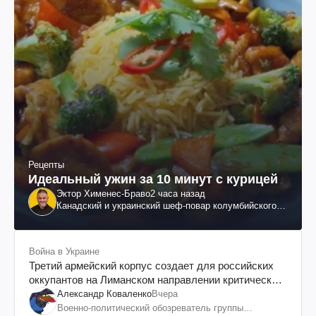
Рецепты
Идеальный ужин за 10 минут с курицей
Эктор Хименес-Браво
2 часа назад
Канадский и украинский шеф-повар колумбийского
происхождения, бизнесмен, телеведущий
Война в Украине
Третий армейский корпус создает для российских
оккупантов на Лиманском направлении критический
дискомфорт: как это удалось
Александр Коваленко
Вчера
Военно-политический обозреватель группы