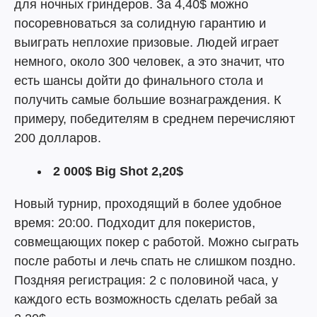
для ночных гриндеров. За 4,40$ можно
посоревноваться за солидную гарантию и
выиграть неплохие призовые. Людей играет
немного, около 300 человек, а это значит, что
есть шансы дойти до финального стола и
получить самые большие вознаграждения. К
примеру, победителям в среднем перечисляют
200 долларов.
2 000$ Big Shot 2,20$
Новый турнир, проходящий в более удобное
время: 20:00. Подходит для покеристов,
совмещающих покер с работой. Можно сыграть
после работы и лечь спать не слишком поздно.
Поздняя регистрация: 2 с половиной часа, у
каждого есть возможность сделать ребай за