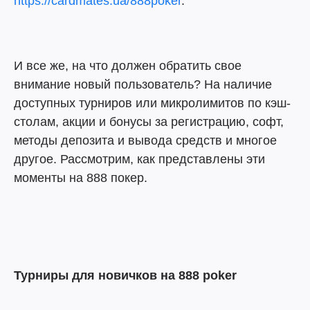
https://cardmates.ua/888poker
.
И все же, на что должен обратить свое
внимание новый пользователь? На наличие
доступных турниров или микролимитов по кэш-
столам, акции и бонусы за регистрацию, софт,
методы депозита и вывода средств и многое
другое. Рассмотрим, как представлены эти
моменты на 888 покер.
Турниры для новичков на 888 poker