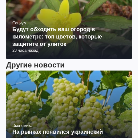
Социум
Будут обходить ваш огород в
километре: топ цветов, которые
защитите от улиток
23 часа назад
Другие новости
Экономика
На рынках появился украинский