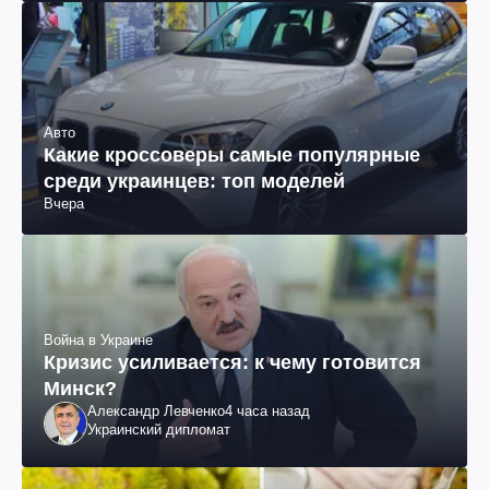
Авто
Какие кроссоверы самые популярные
среди украинцев: топ моделей
Вчера
Война в Украине
Кризис усиливается: к чему готовится
Минск?
Александр Левченко
4 часа назад
Украинский дипломат