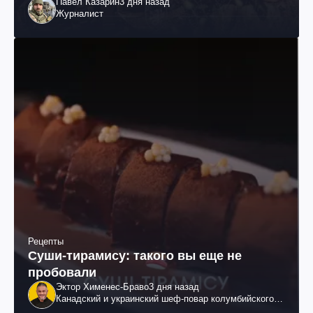
Павел Казарин
3 дня назад
Журналист
Рецепты
Суши-тирамису: такого вы еще не
пробовали
Эктор Хименес-Браво
3 дня назад
Канадский и украинский шеф-повар колумбийского
происхождения, бизнесмен, телеведущий